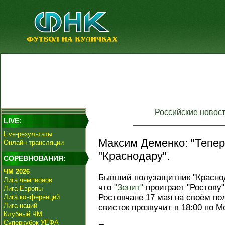
Российские новос
LIVE:
Live-результаты
Максим Деменко: "Тепер
Онлайн трансляции
"Краснодару".
СОРЕВНОВАНИЯ:
ЧМ 2026
Бывший полузащитник "Краснод
Лига чемпионов
что
"Зенит"
проиграет "Ростову"
Лига Европы
Ростовчане 17 мая на своём по
Лига конференций
Лига наций
свисток прозвучит в 18:00 по М
Клубный ЧМ
Суперкубок УЕФА