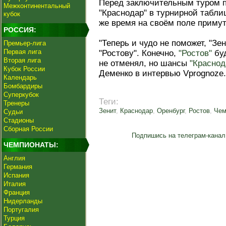
Перед заключительным туром п
Межконтинентальный
"Краснодар" в турнирной таблиц
кубок
же время на своём поле приму
РОССИЯ:
"Теперь и чудо не поможет, "Зе
Премьер-лига
Первая лига
"Ростову". Конечно,
"Ростов"
буд
Вторая лига
не отменял, но шансы
"Краснод
Кубок России
Деменко в интервью Vprognoze.
Календарь
Бомбардиры
Суперкубок
Теги:
Тренеры
Зенит
,
Краснодар
,
Оренбург
,
Ростов
,
Чем
Судьи
Стадионы
Сборная России
Подпишись на телеграм-канал
ЧЕМПИОНАТЫ:
Англия
Германия
Испания
Италия
Франция
Нидерланды
Португалия
Турция