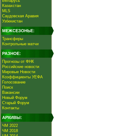
Беларусь
Казахстан
MLS
Саудовская Аравия
Узбекистан
МЕЖСЕЗОНЬЕ:
Трансферы
Контрольные матчи
РАЗНОЕ:
Прогнозы от ФНК
Российские новости
Мировые Новости
Коэффициенты УЕФА
Голосование
Поиск
Вакансии
Новый Форум
Старый Форум
Контакты
АРХИВЫ:
ЧМ 2022
ЧМ 2018
ЧМ 2014