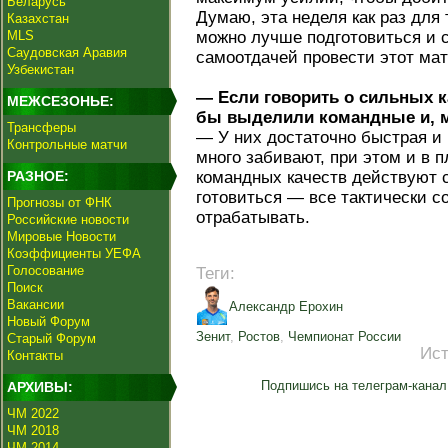
Беларусь
Думаю, эта неделя как раз для 
Казахстан
MLS
можно лучше подготовиться и с
Саудовская Аравия
самоотдачей провести этот мат
Узбекистан
— Если говорить о сильных 
МЕЖСЕЗОНЬЕ:
бы выделили командные и, 
Трансферы
— У них достаточно быстрая и
Контрольные матчи
много забивают, при этом и в 
РАЗНОЕ:
командных качеств действуют с
готовиться — все тактически с
Прогнозы от ФНК
отрабатывать.
Российские новости
Мировые Новости
Коэффициенты УЕФА
Голосование
Теги:
Поиск
Вакансии
Александр Ерохин
Новый Форум
Зенит
,
Ростов
,
Чемпионат России
Старый Форум
Ист
Контакты
Подпишись на телеграм-канал
АРХИВЫ:
ЧМ 2022
ЧМ 2018
ЧМ 2014