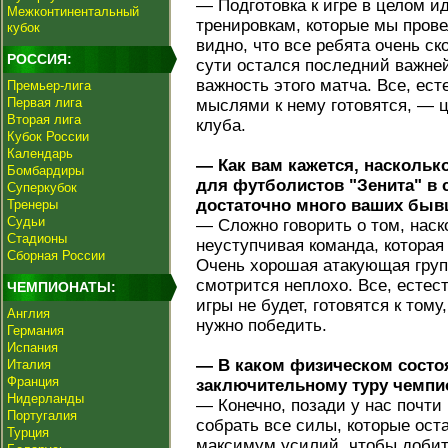
— Подготовка к игре в целом и
Межконтинентальный
тренировкам, которые мы прове
кубок
видно, что все ребята очень ск
РОССИЯ:
сути остался последний важне
важность этого матча. Все, ес
Премьер-лига
Первая лига
мыслями к нему готовятся, — 
Вторая лига
клуба.
Кубок России
Календарь
— Как вам кажется, наскольк
Бомбардиры
для футболистов "Зенита" в с
Суперкубок
достаточно много ваших быв
Тренеры
Судьи
— Сложно говорить о том, наско
Стадионы
неуступчивая команда, которая
Сборная России
Очень хорошая атакующая групп
смотрится неплохо. Все, естес
ЧЕМПИОНАТЫ:
игры не будет, готовятся к том
Англия
нужно победить.
Германия
Испания
— В каком физическом состо
Италия
Франция
заключительному туру чемпи
Нидерланды
— Конечно, позади у нас почти
Португалия
собрать все силы, которые ост
Турция
максимум усилий, чтобы добит