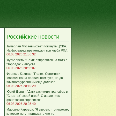
Российские новости
Тамерлан Мусаев может покинуть ЦСКА.
На форварда претендуют три клуба РПЛ.
06.08.2026 21:36:32
Футболисты "Сочи" отправятся на матч с
"Торпедо" 7 августа.
06.08.2026 20:56:07
Франсис Кахигао: "Полех, Сорокин и
Массалыга на правильном пути, но до
элитного уровня им ещё далеко".
06.08.2026 20:49:29
Юрий Дюпин: "Даку заслужил трансфер в
"Спартак" своей игрой. С давлением
фанатов он справится".
06.08.2026 20:25:40
Массимо Каррера: "Я уверен, что игрокам,
которые могут придумать что-то