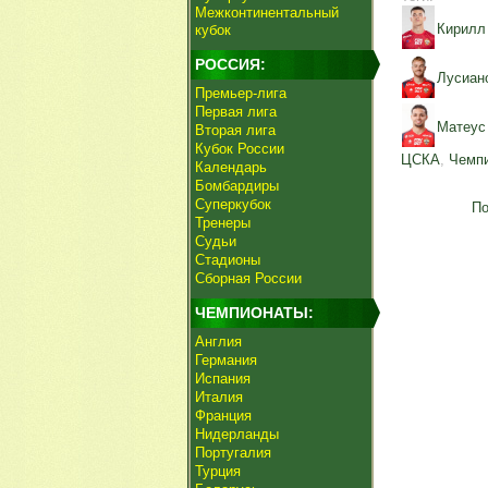
Межконтинентальный
Кирилл
кубок
РОССИЯ:
Лусиан
Премьер-лига
Первая лига
Матеус
Вторая лига
Кубок России
ЦСКА
,
Чемпи
Календарь
Бомбардиры
Суперкубок
По
Тренеры
Судьи
Стадионы
Сборная России
ЧЕМПИОНАТЫ:
Англия
Германия
Испания
Италия
Франция
Нидерланды
Португалия
Турция