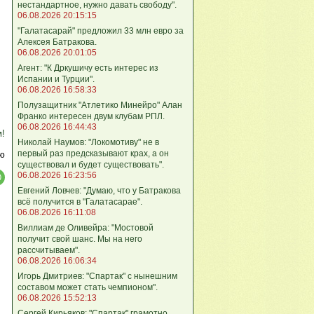
нестандартное, нужно давать свободу".
06.08.2026 20:15:15
"Галатасарай" предложил 33 млн евро за
Алексея Батракова.
06.08.2026 20:01:05
Агент: "К Дркушичу есть интерес из
Испании и Турции".
06.08.2026 16:58:33
Полузащитник "Атлетико Минейро" Алан
Франко интересен двум клубам РПЛ.
06.08.2026 16:44:43
м!
Николай Наумов: "Локомотиву" не в
первый раз предсказывают крах, а он
ю
существовал и будет существовать".
06.08.2026 16:23:56
Евгений Ловчев: "Думаю, что у Батракова
всё получится в "Галатасарае".
06.08.2026 16:11:08
Виллиам де Оливейра: "Мостовой
получит свой шанс. Мы на него
рассчитываем".
06.08.2026 16:06:34
Игорь Дмитриев: "Спартак" с нынешним
составом может стать чемпионом".
06.08.2026 15:52:13
Сергей Кирьяков: "Спартак" грамотно