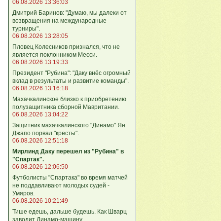
06.08.2026 13:36:03
Дмитрий Баринов: "Думаю, мы далеки от
возвращения на международные
турниры".
06.08.2026 13:28:05
Пловец Колесников признался, что не
является поклонником Месси.
06.08.2026 13:19:33
Президент "Рубина": "Даку внёс огромный
вклад в результаты и развитие команды".
06.08.2026 13:16:18
Махачкалинское близко к приобретению
полузащитника сборной Мавритании.
06.08.2026 13:04:22
Защитник махачкалинского "Динамо" Ян
Джапо порвал "кресты".
06.08.2026 12:51:18
Мирлинд Даку перешел из "Рубина" в
"Спартак".
06.08.2026 12:06:50
Футболисты "Спартака" во время матчей
не поддавливают молодых судей -
Умяров.
06.08.2026 10:21:49
Тише едешь, дальше будешь. Как Шварц
заводит Динамо-машину.