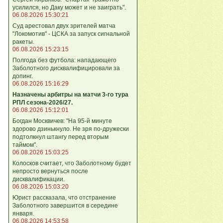
усилился, но Даку может и не заиграть".
06.08.2026 15:30:21
Суд арестовал двух зрителей матча
"Локомотив" - ЦСКА за запуск сигнальной
ракеты.
06.08.2026 15:23:15
Полгода без футбола: нападающего
Заболотного дисквалифицировали за
допинг.
06.08.2026 15:16:29
Назначены арбитры на матчи 3-го тура
РПЛ сезона-2026/27.
06.08.2026 15:12:01
Богдан Москвичев: "На 95‑й минуте
здорово дзинькнуло. Не зря по‑дружески
подтолкнул штангу перед вторым
таймом".
06.08.2026 15:03:25
Колосков считает, что Заболотному будет
непросто вернуться после
дисквалификации.
06.08.2026 15:03:20
Юрист рассказала, что отстранение
Заболотного завершится в середине
января.
06.08.2026 14:53:58