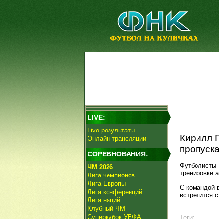
LIVE:
Live-результаты
Кирилл Г
Онлайн трансляции
пропуск
СОРЕВНОВАНИЯ:
Футболисты
ЧМ 2026
тренировке 
Лига чемпионов
Лига Европы
С командой 
Лига конференций
встретится с
Лига наций
Клубный ЧМ
Суперкубок УЕФА
Теги: