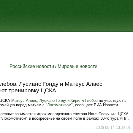
Российские новости
Мировые новости
/
лебов, Лусиано Гонду и Матеус Алвес
ают тренировку ЦСКА.
 ЦСКА
Матеус Алвес
,
Лусиано Гонду
и
Кирилл Глебов
не участвуют в
армейцев перед матчем с
"Локомотивом"
, сообщает РИА Новости.
впервые занимается игрок молодежного состава Илья Пасичник. ЦСКА
 "Локомотивом" в воскресенье на своем поле в рамках 30-го тура РПЛ.
2026-05-14 13:14:01