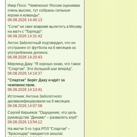
Икер Посо: "Чемпионат России оцениваю
очень высоко, тут собраны сильные
игроки и команды".
06.08.2026 14:46:13
"Сочи" не смог вовремя вылететь в Москву
на матч с "Торпедо".
06.08.2026 14:31:42
Антон Заболотный подтвердил, что он
отстранен от футбола на 6 месяцев за
употребление допинга.
06.08.2026 14:20:43
Мирлинд Даку: "Я хорошо знаю, что такое
"Спартак". Это большой шаг вперёд".
06.08.2026 14:14:37
"Спартак" берёт Даку и идёт за
чемпионством.
06.08.2026 14:13:41
Источник: Антона Заболотного
дисквалифицировали на 6 месяцев.
06.08.2026 14:07:58
Сергей Кирьяков: "Ощущение, что цель
руководства "Динамо" – развалить клуб".
06.08.2026 13:54:12
На матче 3-го тура РПЛ "Спартак" –
"Краснодар" ожидается аншлаг.