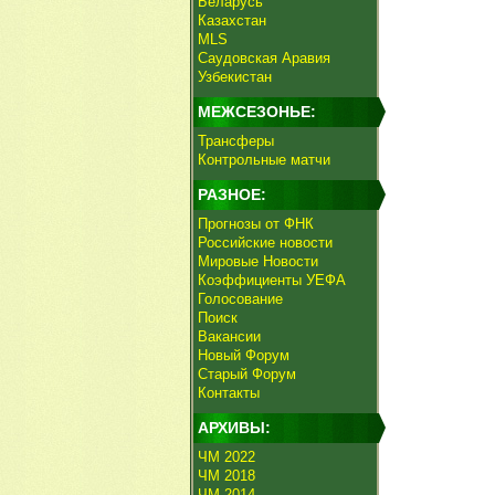
Беларусь
Казахстан
MLS
Саудовская Аравия
Узбекистан
МЕЖСЕЗОНЬЕ:
Трансферы
Контрольные матчи
РАЗНОЕ:
Прогнозы от ФНК
Российские новости
Мировые Новости
Коэффициенты УЕФА
Голосование
Поиск
Вакансии
Новый Форум
Старый Форум
Контакты
АРХИВЫ:
ЧМ 2022
ЧМ 2018
ЧМ 2014