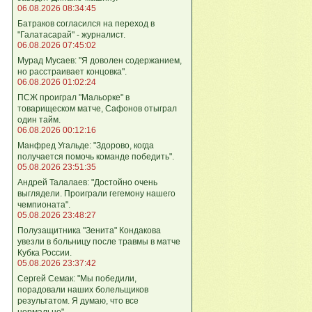
06.08.2026 08:34:45
Батраков согласился на переход в
"Галатасарай" - журналист.
06.08.2026 07:45:02
Мурад Мусаев: "Я доволен содержанием,
но расстраивает концовка".
06.08.2026 01:02:24
ПСЖ проиграл "Мальорке" в
товарищеском матче, Сафонов отыграл
один тайм.
06.08.2026 00:12:16
Манфред Угальде: "Здорово, когда
получается помочь команде победить".
05.08.2026 23:51:35
Андрей Талалаев: "Достойно очень
выглядели. Проиграли гегемону нашего
чемпионата".
05.08.2026 23:48:27
Полузащитника "Зенита" Кондакова
увезли в больницу после травмы в матче
Кубка России.
05.08.2026 23:37:42
Сергей Семак: "Мы победили,
порадовали наших болельщиков
результатом. Я думаю, что все
нормально".