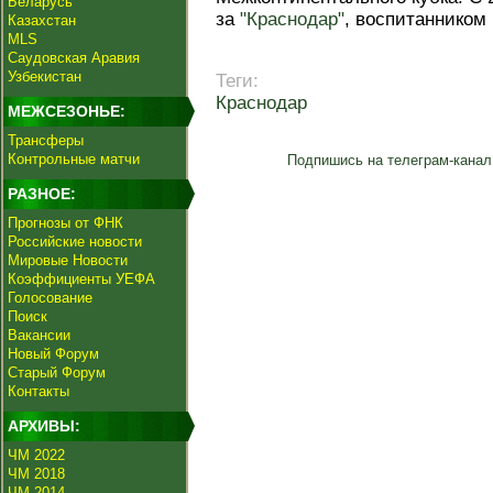
Беларусь
за
"Краснодар"
, воспитанником 
Казахстан
MLS
Саудовская Аравия
Узбекистан
Теги:
Краснодар
МЕЖСЕЗОНЬЕ:
Трансферы
Контрольные матчи
Подпишись на телеграм-канал
РАЗНОЕ:
Прогнозы от ФНК
Российские новости
Мировые Новости
Коэффициенты УЕФА
Голосование
Поиск
Вакансии
Новый Форум
Старый Форум
Контакты
АРХИВЫ:
ЧМ 2022
ЧМ 2018
ЧМ 2014