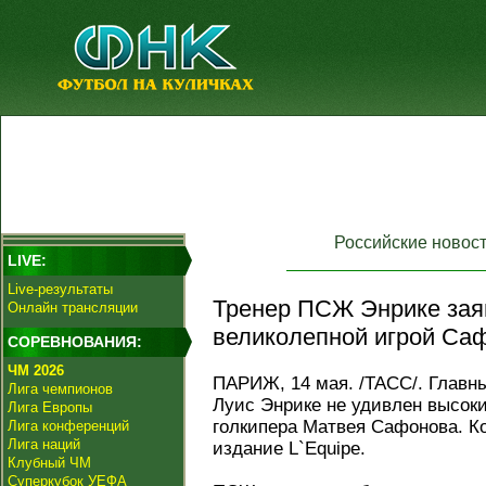
Российские новос
LIVE:
Live-результаты
Тренер ПСЖ Энрике заяв
Онлайн трансляции
великолепной игрой Са
СОРЕВНОВАНИЯ:
ЧМ 2026
ПАРИЖ, 14 мая. /ТАСС/. Главн
Лига чемпионов
Луис Энрике не удивлен высок
Лига Европы
голкипера Матвея Сафонова. К
Лига конференций
Лига наций
издание L`Equipe.
Клубный ЧМ
Суперкубок УЕФА