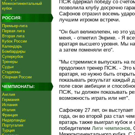
ПСЖ одержал победу со счетом
Межконтинентальный
позволила клубу досрочно гара
кубок
Сафонов отразил восемь ударо
РОССИЯ:
лучшим игроком встречи.
Премьер-лига
Первая лига
"Он был великолепен, но это уд
Вторая лига
меня, - отметил Энрике. - Я все
Кубок России
вратаря высшего уровня. Мы на
Календарь
а затем поменяли его".
Бомбардиры
Суперкубок
"Мы стремимся выпускать на по
Тренеры
Судьи
продолжил тренер ПСЖ. - Это 
Стадионы
вратаря, но нужно быть открыт
Сборная России
показывать результат каждый д
поле свои амбиции и способно
ЧЕМПИОНАТЫ:
ПСЖ, ты должен показывать рез
Англия
возможность играть или нет".
Германия
Испания
Сафонову 27 лет, он выступает
Италия
Франция
года, он во второй раз стал ч
Нидерланды
вратарь также выиграл кубок и 
Португалия
победителем
Лиги чемпионов
,
Турция
Межконтинентального кубка. С 