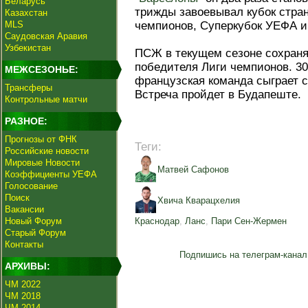
Беларусь
трижды завоевывал кубок стран
Казахстан
MLS
чемпионов, Суперкубок УЕФА и
Саудовская Аравия
Узбекистан
ПСЖ в текущем сезоне сохраня
победителя Лиги чемпионов. 3
МЕЖСЕЗОНЬЕ:
французская команда сыграет с
Трансферы
Встреча пройдет в Будапеште.
Контрольные матчи
РАЗНОЕ:
Прогнозы от ФНК
Теги:
Российские новости
Мировые Новости
Матвей Сафонов
Коэффициенты УЕФА
Голосование
Поиск
Хвича Кварацхелия
Вакансии
Новый Форум
Краснодар
,
Ланс
,
Пари Сен-Жермен
Старый Форум
Контакты
Подпишись на телеграм-канал
АРХИВЫ:
ЧМ 2022
ЧМ 2018
ЧМ 2014