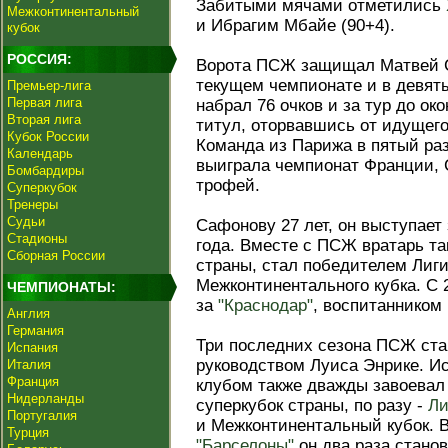
Забитыми мячами отметились
Межконтинентальный
и Ибрагим Мбайе (90+4).
кубок
РОССИЯ:
Ворота ПСЖ защищал Матвей С
текущем чемпионате и в девяты
Премьер-лига
Первая лига
набрал 76 очков и за тур до о
Вторая лига
титул, оторвавшись от идущего
Кубок России
Команда из Парижа в пятый раз
Календарь
выиграла чемпионат Франции, 
Бомбардиры
трофей.
Суперкубок
Тренеры
Судьи
Сафонову 27 лет, он выступает
Стадионы
года. Вместе с ПСЖ вратарь та
Сборная России
страны, стал победителем Лиг
Межконтинентального кубка. С 
ЧЕМПИОНАТЫ:
за
"Краснодар"
, воспитанником 
Англия
Германия
Три последних сезона ПСЖ ст
Испания
руководством Луиса Энрике. И
Италия
Франция
клубом также дважды завоевал
Нидерланды
суперкубок страны, по разу -
Ли
Португалия
и Межконтинентальный кубок. В
Турция
"Барселоны"
он два раза стано