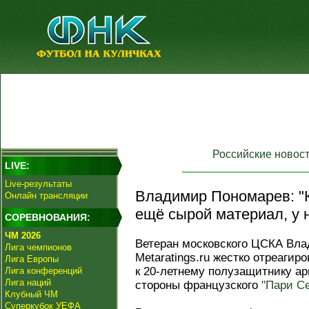
Российские новос
LIVE:
Live-результаты
Владимир Пономарев: "К
Онлайн трансляции
ещё сырой материал, у н
СОРЕВНОВАНИЯ:
ЧМ 2026
Ветеран московского ЦСКА Вл
Лига чемпионов
Metaratings.ru жестко отреаги
Лига Европы
к 20-летнему полузащитнику а
Лига конференций
Лига наций
стороны французского
"Пари С
Клубный ЧМ
Суперкубок УЕФА