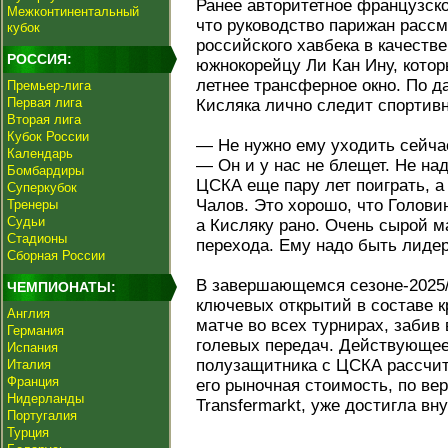
Ранее авторитетное французско
Межконтинентальный
что руководство парижан расс
кубок
российского хавбека в качеств
РОССИЯ:
южнокорейцу Ли Кан Ину, котор
летнее трансферное окно. По д
Премьер-лига
Первая лига
Кисляка лично следит спорти
Вторая лига
Кубок России
— Не нужно ему уходить сейч
Календарь
— Он и у нас не блещет. Не над
Бомбардиры
ЦСКА еще пару лет поиграть, а 
Суперкубок
Чалов. Это хорошо, что Голови
Тренеры
Судьи
а Кисляку рано. Очень сырой м
Стадионы
перехода. Ему надо быть лидер
Сборная России
В завершающемся сезоне-2025/
ЧЕМПИОНАТЫ:
ключевых открытий в составе к
Англия
матче во всех турнирах, забив
Германия
голевых передач. Действующее
Испания
полузащитника с ЦСКА рассчита
Италия
Франция
его рыночная стоимость, по ве
Нидерланды
Transfermarkt, уже достигла в
Португалия
Турция