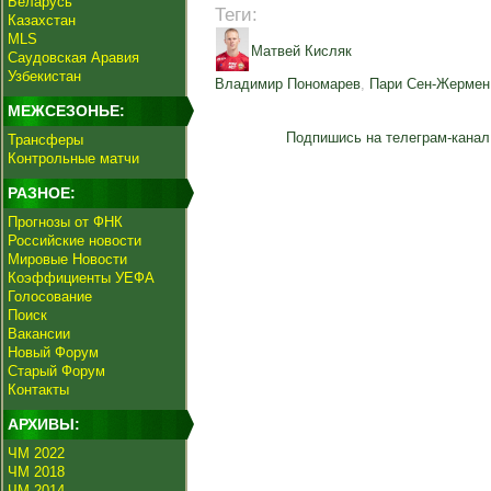
Беларусь
Теги:
Казахстан
MLS
Матвей Кисляк
Саудовская Аравия
Узбекистан
Владимир Пономарев
,
Пари Сен-Жермен
МЕЖСЕЗОНЬЕ:
Подпишись на телеграм-канал
Трансферы
Контрольные матчи
РАЗНОЕ:
Прогнозы от ФНК
Российские новости
Мировые Новости
Коэффициенты УЕФА
Голосование
Поиск
Вакансии
Новый Форум
Старый Форум
Контакты
АРХИВЫ:
ЧМ 2022
ЧМ 2018
ЧМ 2014