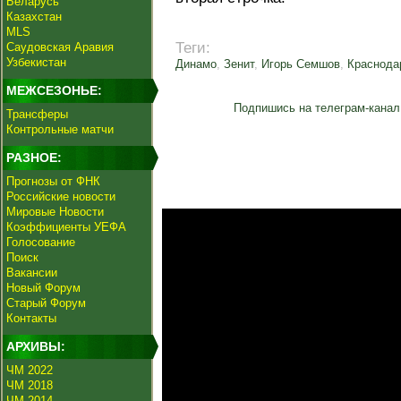
Беларусь
Казахстан
MLS
Теги:
Саудовская Аравия
Узбекистан
Динамо
,
Зенит
,
Игорь Семшов
,
Краснода
МЕЖСЕЗОНЬЕ:
Подпишись на телеграм-канал
Трансферы
Контрольные матчи
РАЗНОЕ:
Прогнозы от ФНК
Российские новости
Мировые Новости
Коэффициенты УЕФА
Голосование
Поиск
Вакансии
Новый Форум
Старый Форум
Контакты
АРХИВЫ:
ЧМ 2022
ЧМ 2018
ЧМ 2014