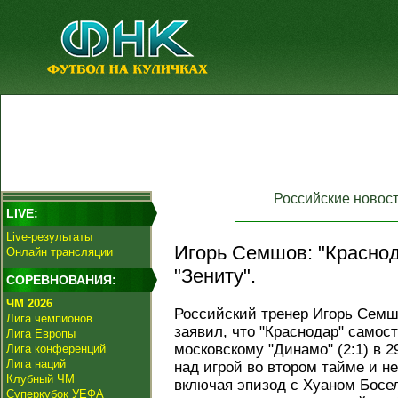
Российские новос
LIVE:
Live-результаты
Игорь Семшов: "Краснод
Онлайн трансляции
"Зениту".
СОРЕВНОВАНИЯ:
ЧМ 2026
Российский тренер Игорь Семш
Лига чемпионов
заявил, что "Краснодар" самос
Лига Европы
московскому "Динамо" (2:1) в 2
Лига конференций
Лига наций
над игрой во втором тайме и н
Клубный ЧМ
включая эпизод с Хуаном Босе
Суперкубок УЕФА