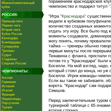
поражением краснодарский клу
Межконтинентальный
чемпионство и подарил титул
"
кубок
РОССИЯ:
"Игра
"Краснодара"
существенно
видели в кубковом полуфинале
Премьер-лига
Первая лига
количество созданных моменто
Вторая лига
отдать эту игру. Все было под 
Кубок России
моменты создавали, доминиро
Календарь
могу понять, почему провалили
Бомбардиры
тайма — тренеры обычно говор
Суперкубок
первые минуты после перерыва.
Тренеры
Судьи
Тюкавина с фланга, проспали г
Стадионы
потом-то у "Краснодара" были
Сборная России
Боселли. На мой взгляд, надо, 
который стоял до конца, но уж
ЧЕМПИОНАТЫ:
Боселли. Игрок команды-чемпио
Англия
Если вы такое не забиваете, о
Германия
ворота. "Краснодар" сам подари
Испания
Семшов.
Италия
Франция
Нидерланды
Перед заключительным туром с
Португалия
турнирной таблице с 65 очками,
Турция
вторая строчка.