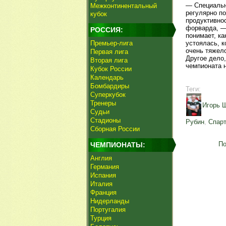
— Специальн
Межконтинентальный
регулярно по
кубок
продуктивнос
форварда, —
РОССИЯ:
понимает, ка
Премьер-лига
устоялась, к
очень тяжел
Первая лига
Другое дело
Вторая лига
чемпионата н
Кубок России
Календарь
Бомбардиры
Теги:
Суперкубок
Тренеры
Игорь 
Судьи
Стадионы
Рубин
,
Спарт
Сборная России
По
ЧЕМПИОНАТЫ:
Англия
Германия
Испания
Италия
Франция
Нидерланды
Португалия
Турция