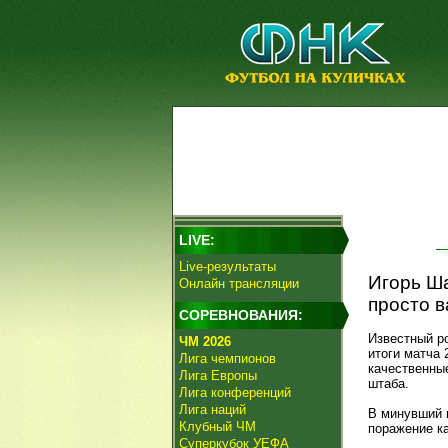
LIVE:
Live-результаты
Игорь Ша
Онлайн трансляции
просто в
СОРЕВНОВАНИЯ:
Известный р
ЧМ 2026
итоги матча 
Лига чемпионов
качественные
Лига Европы
штаба.
Лига конференций
Лига наций
В минувший 
Клубный ЧМ
поражение ка
Суперкубок УЕФА