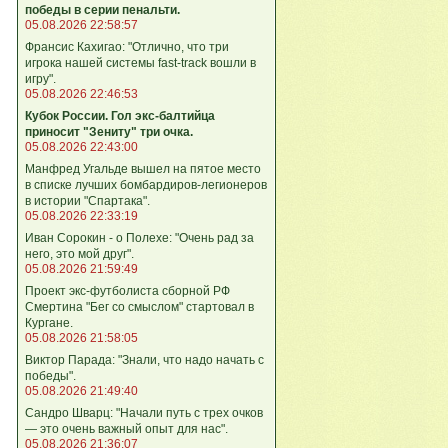
победы в серии пенальти.
05.08.2026 22:58:57
Франсис Кахигао: "Отлично, что три
игрока нашей системы fast‑track вошли в
игру".
05.08.2026 22:46:53
Кубок России. Гол экс-балтийца
приносит "Зениту" три очка.
05.08.2026 22:43:00
Манфред Угальде вышел на пятое место
в списке лучших бомбардиров-легионеров
в истории "Спартака".
05.08.2026 22:33:19
Иван Сорокин - о Полехе: "Очень рад за
него, это мой друг".
05.08.2026 21:59:49
Проект экс-футболиста сборной РФ
Смертина "Бег со смыслом" стартовал в
Кургане.
05.08.2026 21:58:05
Виктор Парада: "Знали, что надо начать с
победы".
05.08.2026 21:49:40
Сандро Шварц: "Начали путь с трех очков
— это очень важный опыт для нас".
05.08.2026 21:36:07