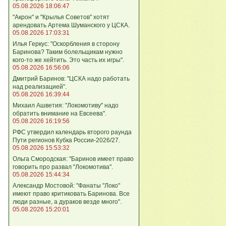
05.08.2026 18:06:47
"Акрон" и "Крылья Советов" хотят
арендовать Артема Шуманского у ЦСКА.
05.08.2026 17:03:31
Илья Геркус: "Оскорбления в сторону
Баринова? Таким болельщикам нужно
кого‑то же хейтить. Это часть их игры".
05.08.2026 16:56:06
Дмитрий Баринов: "ЦСКА надо работать
над реализацией".
05.08.2026 16:39:44
Михаил Ашветия: "Локомотиву" надо
обратить внимание на Евсеева".
05.08.2026 16:19:56
РФС утвердил календарь второго раунда
Пути регионов Кубка России-2026/27.
05.08.2026 15:53:32
Ольга Смородская: "Баринов имеет право
говорить про развал "Локомотива".
05.08.2026 15:44:34
Александр Мостовой: "Фанаты "Локо"
имеют право критиковать Баринова. Все
люди разные, а дураков везде много".
05.08.2026 15:20:01