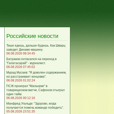
Российские новости
Тише едешь, дальше будешь. Как Шварц
заводит Динамо-машину.
06.08.2026 08:34:45
Батраков согласился на переход в
"Галатасарай" - журналист.
06.08.2026 07:45:02
Мурад Мусаев: "Я доволен содержанием,
но расстраивает концовка".
06.08.2026 01:02:24
ПСЖ проиграл "Мальорке" в
товарищеском матче, Сафонов отыграл
один тайм.
06.08.2026 00:12:16
Манфред Угальде: "Здорово, когда
получается помочь команде победить".
05.08.2026 23:51:35