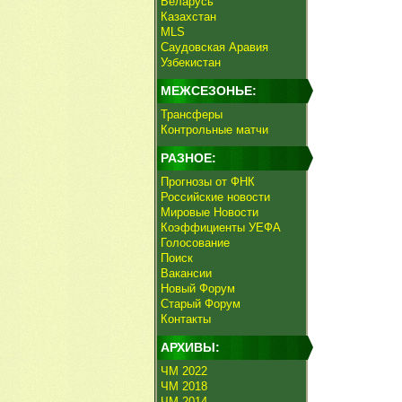
Беларусь
Казахстан
MLS
Саудовская Аравия
Узбекистан
МЕЖСЕЗОНЬЕ:
Трансферы
Контрольные матчи
РАЗНОЕ:
Прогнозы от ФНК
Российские новости
Мировые Новости
Коэффициенты УЕФА
Голосование
Поиск
Вакансии
Новый Форум
Старый Форум
Контакты
АРХИВЫ:
ЧМ 2022
ЧМ 2018
ЧМ 2014