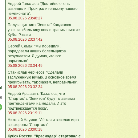
Андрей Талалаев: "Достойно очень
выглядели. Проиграли гегемону нашего
чемпионата".
05.08.2026 23:48:27
Полузащитника "Зенита" Кондакова
увезли в больницу после травмы в матче
Кубка России.
05.08.2026 23:37:42
Сергей Семак: "Мы победили,
порадовали наших болельщиков
результатом. Я думаю, что все
нормально".
05.08.2026 23:34:49
Станислав Черчесов: "Сделали
заслуженную ничью. В основное время
проигрывать, так скажем, неправильно".
05.08.2026 23:32:34
м!
Андрей Аршавин: "Казалось, что
ю
"Спартак" с "Зенитом" будут главными
претендентами на медали. И это
подтверждается пока".
05.08.2026 23:19:11
Николай Наумов: "Лёгкая и веселая игра
со стороны "Спартака".
05.08.2026 23:00:18
Кубок России. "Краснодар" стартовал с