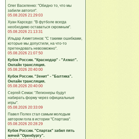
Олег Василенко: "Обидно то, что мы
забили автогол".
05.08.2026 21:29:03
Хуан Карседо: "В футболе всегда
необходимо оставаться скромным".
05.08.2026 21:13:31
Ильдар Ахметзянов: "С такими ошибками,
которые мы допустили, на что‑то
претендовать невозможно".
05.08.2026 21:07:50
Кубок России. "Краснодар" - "Ахмат".
Онлайн трансляция.
05.08.2026 20:40:00
Кубок России. "Зенит" - "Балтика".
Онлайн трансляция.
05.08.2026 20:40:00
Сергей Семак: "Легионеры будут
набирать форму через официальные
игры".
05.08.2026 20:33:09
Павел Полех стал самым молодым
автором гола в истории "Спартака".
05.08.2026 20:28:29
Кубок России. "Спартак" забил пять
мячей "Оренбургу".