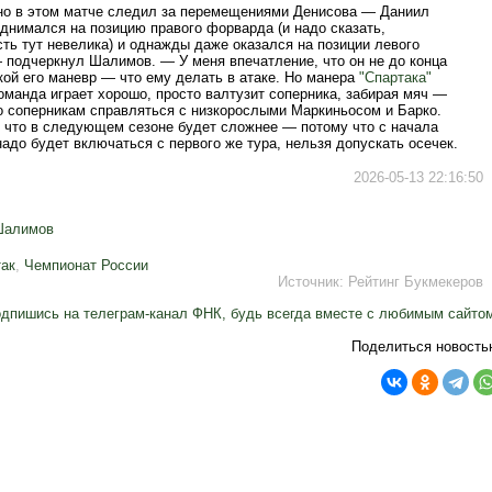
о в этом матче следил за перемещениями Денисова — Даниил
днимался на позицию правого форварда (и надо сказать,
ть тут невелика) и однажды даже оказался на позиции левого
 подчеркнул Шалимов. — У меня впечатление, что он не до конца
кой его маневр — что ему делать в атаке. Но манера
"Спартака"
оманда играет хорошо, просто валтузит соперника, забирая мяч —
о соперникам справляться с низкорослыми Маркиньосом и Барко.
, что в следующем сезоне будет сложнее — потому что с начала
адо будет включаться с первого же тура, нельзя допускать осечек.
2026-05-13 22:16:50
Шалимов
ак
,
Чемпионат России
Источник:
Рейтинг Букмекеров
дпишись на телеграм-канал ФНК, будь всегда вместе с любимым сайто
Поделиться новость