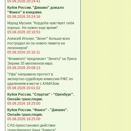
05.08.2026 20:24:41
Кубок России. "Динамо" дожало
"Факел" в концовке.
05.08.2026 20:24:16
Мурад Мусаев: "Кордоба чувствует себя
хорошо. Но нужно еще время".
05.08.2026 20:18:53
Алексей Игонин: "Зенит" больше всех
пострадал из-за нового лимита на
легионеров".
05.08.2026 20:16:11
"Фламенго" предлагает "Зениту" за Луиса
Энрике 35 миллионов евро.
05.08.2026 20:08:13
"Уфа" направила протест в
экспертно‑судейскую комиссию РФС по
удалениям в матче с КАМАЗом.
05.08.2026 20:01:02
Кубок России. "Спартак" - "Оренбург".
Онлайн трансляция.
05.08.2026 18:25:00
Кубок России. "Факел" - "Динамо".
Онлайн трансляция.
05.08.2026 18:25:00
CAS приостановил действие
трансферного бана "Ахмата".