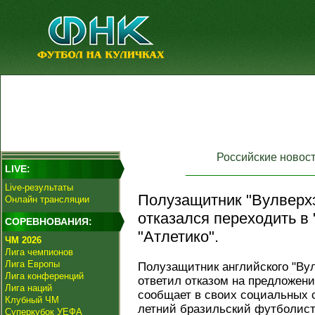
Российские новос
LIVE:
Live-результаты
Полузащитник "Вулверх
Онлайн трансляции
отказался переходить в 
СОРЕВНОВАНИЯ:
"Атлетико".
ЧМ 2026
Лига чемпионов
Лига Европы
Полузащитник английского "Ву
Лига конференций
ответил отказом на предложени
Лига наций
сообщает в своих социальных с
Клубный ЧМ
летний бразильский футболист
Суперкубок УЕФА