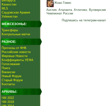
Беларусь
Жоао Гомес
Казахстан
MLS
Англия
,
Аталанта
,
Атлетико
,
Вулверхэм
Саудовская Аравия
Чемпионат России
Узбекистан
Подпишись на телеграм-канал
МЕЖСЕЗОНЬЕ:
Трансферы
Контрольные матчи
РАЗНОЕ:
Прогнозы от ФНК
Российские новости
Мировые Новости
Коэффициенты УЕФА
Голосование
Поиск
Вакансии
Новый Форум
Старый Форум
Контакты
АРХИВЫ:
ЧМ 2022
ЧМ 2018
ЧМ 2014