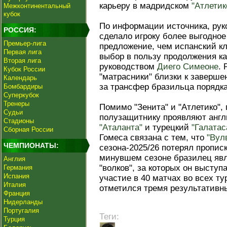
карьеру в мадридском
"Атлетик
Межконтинентальный
кубок
По информации источника, рук
РОССИЯ:
сделало игроку более выгодное
Премьер-лига
предложение, чем испанский кл
Первая лига
выбор в пользу продолжения ка
Вторая лига
руководством
Диего Симеоне
. 
Кубок России
"матрасники" близки к заверше
Календарь
за трансфер бразильца порядка
Бомбардиры
Суперкубок
Тренеры
Помимо "Зенита" и "Атлетико",
Судьи
полузащитнику проявляют анг
Стадионы
"Аталанта"
и турецкий
"Галатас
Сборная России
Гомеса связана с тем, что
"Вул
ЧЕМПИОНАТЫ:
сезона-2025/26 потерял прописк
минувшем сезоне бразилец яв
Англия
"волков", за которых он выступ
Германия
Испания
участие в 40 матчах во всех ту
Италия
отметился тремя результативн
Франция
Нидерланды
Португалия
Теги:
Турция