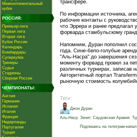
трансфере.
Межконтинентальный
кубок
По информации источника, аге
РОССИЯ:
рабочие контакты с руководст
что Эррера и ранее предлагал 
Премьер-лига
Первая лига
форварда стамбульскому гранд
Вторая лига
Кубок России
Напомним, Дуран пополнил сос
Календарь
года. Сине-бело-голубые аренд
Бомбардиры
"Аль-Насра" до завершения сез
Суперкубок
моменту форвард провел за пет
Тренеры
Судьи
различных турнирах, записав н
Стадионы
Авторитетный портал Transferm
Сборная России
рыночную стоимость колумбийц
ЧЕМПИОНАТЫ:
Англия
Теги:
Германия
Испания
Джон Дуран
Италия
Франция
Аль-Наср
,
Зенит
,
Саудовская Аравия
,
Ту
Нидерланды
Подпишись на телеграм-канал
Португалия
Турция