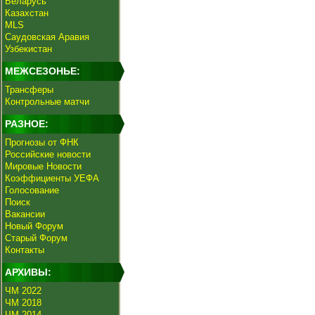
Беларусь
Казахстан
MLS
Саудовская Аравия
Узбекистан
МЕЖСЕЗОНЬЕ:
Трансферы
Контрольные матчи
РАЗНОЕ:
Прогнозы от ФНК
Российские новости
Мировые Новости
Коэффициенты УЕФА
Голосование
Поиск
Вакансии
Новый Форум
Старый Форум
Контакты
АРХИВЫ:
ЧМ 2022
ЧМ 2018
ЧМ 2014