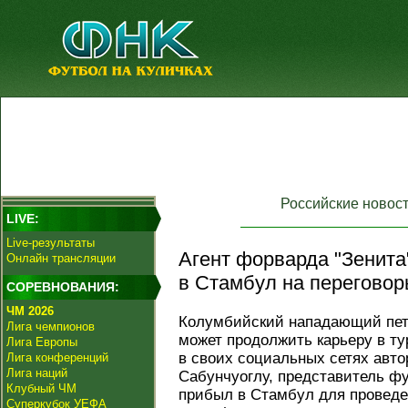
Российские новос
LIVE:
Live-результаты
Агент форварда "Зенита
Онлайн трансляции
в Стамбул на переговор
СОРЕВНОВАНИЯ:
ЧМ 2026
Колумбийский нападающий пет
Лига чемпионов
может продолжить карьеру в ту
Лига Европы
в своих социальных сетях авт
Лига конференций
Лига наций
Сабунчуоглу, представитель ф
Клубный ЧМ
прибыл в Стамбул для проведе
Суперкубок УЕФА