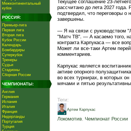
Текущее соглашение 23-летнег
Межконтинентальный
рассчитано до лета 2027 года.
кубок
подтвердил, что переговоры о н
РОССИЯ:
завершены.
Премьер-лига
Первая лига
— Я на связи с руководством 
Вторая лига
"Матч ТВ". — А касаемо того, 
Кубок России
контракта Карпукаса — все воп
Календарь
Может ли все-таки Артем пере
Бомбардиры
комментариев.
Суперкубок
Тренеры
Судьи
Карпукас является воспитанник
Стадионы
активе опорного полузащитника
Сборная России
во всех турнирах, в которых о
мячами и пятью результативн
ЧЕМПИОНАТЫ:
Англия
Германия
Теги:
Испания
Италия
Артем Карпукас
Франция
Нидерланды
Локомотив
,
Чемпионат России
Португалия
Турция