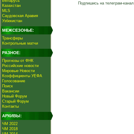
Беларусь
Подпишись на телеграм-канал
Казахстан
MLS
Саудовская Аравия
Узбекистан
МЕЖСЕЗОНЬЕ:
Трансферы
Контрольные матчи
РАЗНОЕ:
Прогнозы от ФНК
Российские новости
Мировые Новости
Коэффициенты УЕФА
Голосование
Поиск
Вакансии
Новый Форум
Старый Форум
Контакты
АРХИВЫ:
ЧМ 2022
ЧМ 2018
ЧМ 2014