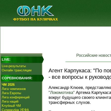
Российские новос
LIVE:
Live-результаты
Агент Карпукаса: "По п
Онлайн трансляции
- все вопросы к руковод
СОРЕВНОВАНИЯ:
ЧМ 2026
Александр Клюев, представля
Лига чемпионов
"Локомотива"
Артема Карпукаса
Лига Европы
вокруг будущего своего клиент
Лига конференций
Лига наций
трансферных слухов.
Клубный ЧМ
Суперкубок УЕФА