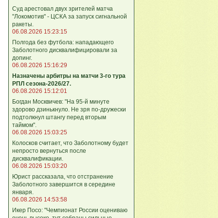
Суд арестовал двух зрителей матча
"Локомотив" - ЦСКА за запуск сигнальной
ракеты.
06.08.2026 15:23:15
Полгода без футбола: нападающего
Заболотного дисквалифицировали за
допинг.
06.08.2026 15:16:29
Назначены арбитры на матчи 3-го тура
РПЛ сезона-2026/27.
06.08.2026 15:12:01
Богдан Москвичев: "На 95‑й минуте
здорово дзинькнуло. Не зря по‑дружески
подтолкнул штангу перед вторым
таймом".
06.08.2026 15:03:25
Колосков считает, что Заболотному будет
непросто вернуться после
дисквалификации.
06.08.2026 15:03:20
Юрист рассказала, что отстранение
Заболотного завершится в середине
января.
06.08.2026 14:53:58
Икер Посо: "Чемпионат России оцениваю
очень высоко, тут собраны сильные