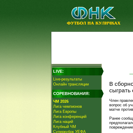
LIVE:
Live-результаты
В сборн
Онлайн трансляции
сыграть 
СОРЕВНОВАНИЯ:
Член правле
ЧМ 2026
вопрос об у
Лига чемпионов
матче против
Лига Европы
Лига конференций
Ранее сообщ
Лига наций
предполагал
Клубный ЧМ
повреждение
Суперкубок УЕФА