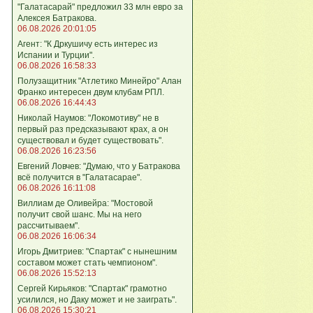
"Галатасарай" предложил 33 млн евро за
Алексея Батракова.
06.08.2026 20:01:05
Агент: "К Дркушичу есть интерес из
Испании и Турции".
06.08.2026 16:58:33
Полузащитник "Атлетико Минейро" Алан
Франко интересен двум клубам РПЛ.
06.08.2026 16:44:43
Николай Наумов: "Локомотиву" не в
первый раз предсказывают крах, а он
существовал и будет существовать".
06.08.2026 16:23:56
Евгений Ловчев: "Думаю, что у Батракова
всё получится в "Галатасарае".
06.08.2026 16:11:08
Виллиам де Оливейра: "Мостовой
получит свой шанс. Мы на него
рассчитываем".
06.08.2026 16:06:34
Игорь Дмитриев: "Спартак" с нынешним
составом может стать чемпионом".
06.08.2026 15:52:13
Сергей Кирьяков: "Спартак" грамотно
усилился, но Даку может и не заиграть".
06.08.2026 15:30:21