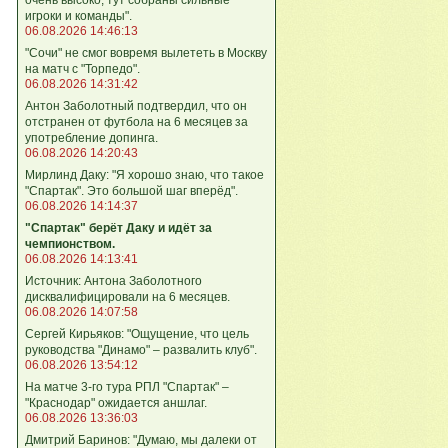
игроки и команды".
06.08.2026 14:46:13
"Сочи" не смог вовремя вылететь в Москву
на матч с "Торпедо".
06.08.2026 14:31:42
Антон Заболотный подтвердил, что он
отстранен от футбола на 6 месяцев за
употребление допинга.
06.08.2026 14:20:43
Мирлинд Даку: "Я хорошо знаю, что такое
"Спартак". Это большой шаг вперёд".
06.08.2026 14:14:37
"Спартак" берёт Даку и идёт за
чемпионством.
06.08.2026 14:13:41
Источник: Антона Заболотного
дисквалифицировали на 6 месяцев.
06.08.2026 14:07:58
Сергей Кирьяков: "Ощущение, что цель
руководства "Динамо" – развалить клуб".
06.08.2026 13:54:12
На матче 3-го тура РПЛ "Спартак" –
"Краснодар" ожидается аншлаг.
06.08.2026 13:36:03
Дмитрий Баринов: "Думаю, мы далеки от