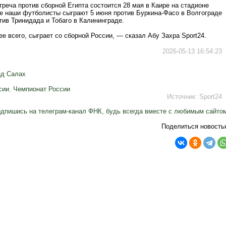
реча против сборной Египта состоится 28 мая в Каире на стадионе
же наши футболисты сыграют 5 июня против Буркина-Фасо в Волгограде
тив Тринидада и Тобаго в Калининграде.
ее всего, сыграет со сборной России, — сказал Абу Захра Sport24.
2026-05-13 16:54:23
д Салах
сии
,
Чемпионат России
Источник:
Sport24
дпишись на телеграм-канал ФНК, будь всегда вместе с любимым сайто
Поделиться новость