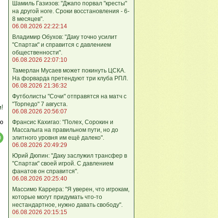
Шамиль Газизов: "Джапо порвал "кресты"
на другой ноге. Сроки восстановления - 6-
8 месяцев".
06.08.2026 22:22:14
Владимир Обухов: "Даку точно усилит
"Спартак" и справится с давлением
общественности".
06.08.2026 22:07:10
Тамерлан Мусаев может покинуть ЦСКА.
На форварда претендуют три клуба РПЛ.
06.08.2026 21:36:32
Футболисты "Сочи" отправятся на матч с
"Торпедо" 7 августа.
м!
06.08.2026 20:56:07
ю
Франсис Кахигао: "Полех, Сорокин и
Массалыга на правильном пути, но до
элитного уровня им ещё далеко".
06.08.2026 20:49:29
Юрий Дюпин: "Даку заслужил трансфер в
"Спартак" своей игрой. С давлением
фанатов он справится".
06.08.2026 20:25:40
Массимо Каррера: "Я уверен, что игрокам,
которые могут придумать что-то
нестандартное, нужно давать свободу".
06.08.2026 20:15:15