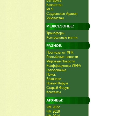
Беларусь
Казахстан
MLS
Саудовская Аравия
Узбекистан
МЕЖСЕЗОНЬЕ:
Трансферы
Контрольные матчи
РАЗНОЕ:
Прогнозы от ФНК
Российские новости
Мировые Новости
Коэффициенты УЕФА
Голосование
Поиск
Вакансии
Новый Форум
Старый Форум
Контакты
АРХИВЫ:
ЧМ 2022
ЧМ 2018
ЧМ 2014