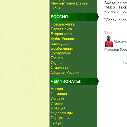
Выездная вст
Межконтинентальный
"Миср". Так
кубок
и 9 июня про
РОССИЯ:
"Салах, скор
Премьер-лига
Первая лига
Теги:
Вторая лига
Кубок России
Мохаме
Календарь
Бомбардиры
Сборная Рос
Суперкубок
Тренеры
По
Судьи
Стадионы
Сборная России
ЧЕМПИОНАТЫ:
Англия
Германия
Испания
Италия
Франция
Нидерланды
Португалия
Турция