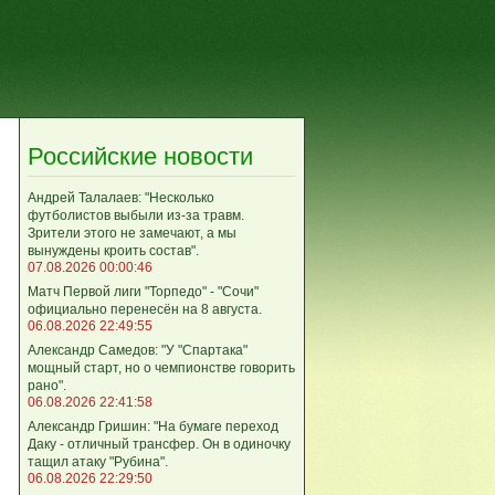
Российские новости
Андрей Талалаев: "Несколько
футболистов выбыли из-за травм.
Зрители этого не замечают, а мы
вынуждены кроить состав".
07.08.2026 00:00:46
Матч Первой лиги "Торпедо" - "Сочи"
официально перенесён на 8 августа.
06.08.2026 22:49:55
Александр Самедов: "У "Спартака"
мощный старт, но о чемпионстве говорить
рано".
06.08.2026 22:41:58
Александр Гришин: "На бумаге переход
Даку - отличный трансфер. Он в одиночку
тащил атаку "Рубина".
06.08.2026 22:29:50