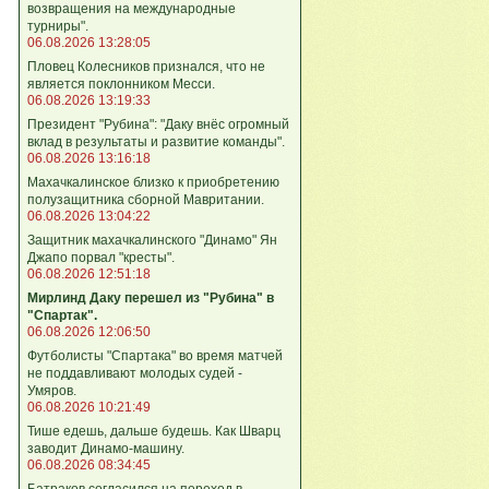
возвращения на международные
турниры".
06.08.2026 13:28:05
Пловец Колесников признался, что не
является поклонником Месси.
06.08.2026 13:19:33
Президент "Рубина": "Даку внёс огромный
вклад в результаты и развитие команды".
06.08.2026 13:16:18
Махачкалинское близко к приобретению
полузащитника сборной Мавритании.
06.08.2026 13:04:22
Защитник махачкалинского "Динамо" Ян
Джапо порвал "кресты".
06.08.2026 12:51:18
Мирлинд Даку перешел из "Рубина" в
"Спартак".
06.08.2026 12:06:50
Футболисты "Спартака" во время матчей
не поддавливают молодых судей -
Умяров.
06.08.2026 10:21:49
Тише едешь, дальше будешь. Как Шварц
заводит Динамо-машину.
06.08.2026 08:34:45
Батраков согласился на переход в