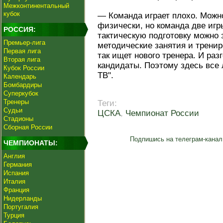
Межконтинентальный
кубок
— Команда играет плохо. Можн
физически, но команда две игр
РОССИЯ:
тактическую подготовку можно 
Премьер-лига
методические занятия и трени
Первая лига
так ищет нового тренера. И разг
Вторая лига
кандидаты. Поэтому здесь все 
Кубок России
ТВ".
Календарь
Бомбардиры
Суперкубок
Тренеры
Теги:
Судьи
ЦСКА
,
Чемпионат России
Стадионы
Сборная России
Подпишись на телеграм-канал
ЧЕМПИОНАТЫ:
Англия
Германия
Испания
Италия
Франция
Нидерланды
Португалия
Турция