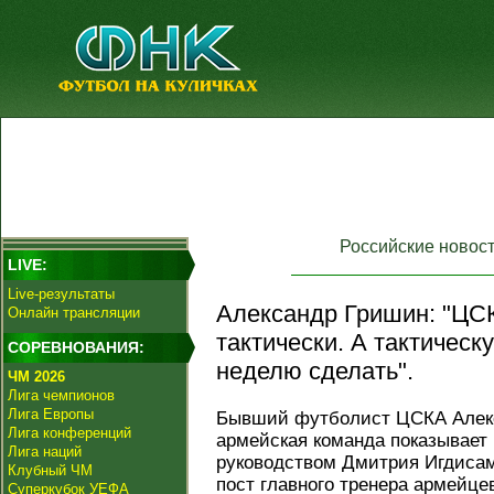
Российские новос
LIVE:
Live-результаты
Александр Гришин: "ЦС
Онлайн трансляции
тактически. А тактическ
СОРЕВНОВАНИЯ:
неделю сделать".
ЧМ 2026
Лига чемпионов
Лига Европы
Бывший футболист ЦСКА Алекс
Лига конференций
армейская команда показывает
Лига наций
руководством Дмитрия Игдисам
Клубный ЧМ
пост главного тренера армейце
Суперкубок УЕФА