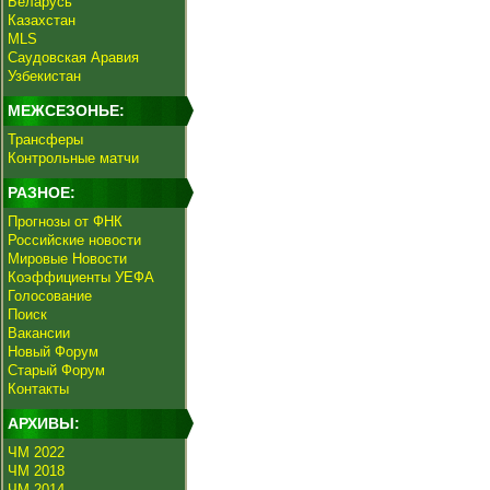
Беларусь
Казахстан
MLS
Саудовская Аравия
Узбекистан
МЕЖСЕЗОНЬЕ:
Трансферы
Контрольные матчи
РАЗНОЕ:
Прогнозы от ФНК
Российские новости
Мировые Новости
Коэффициенты УЕФА
Голосование
Поиск
Вакансии
Новый Форум
Старый Форум
Контакты
АРХИВЫ:
ЧМ 2022
ЧМ 2018
ЧМ 2014