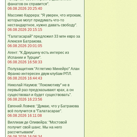
фанатов он справится".
06.08.2026 20:25:40
Массимо Каррера: "Я уверен, что игрокам,
которые могут придумать что-то
нестандартное, нужно давать свободу".
06.08.2026 20:15:15
"Галатасарай" предложил 33 млн евро за
Алексея Батракова.
06.08.2026 20:01:05
Агент: "К Дркушичу есть интерес из
Испании и Турции".
06.08.2026 16:58:33
Полузащитник "Атлетико Минейро" Алан
Франко интересен двум клубам РПЛ.
06.08.2026 16:44:43
Николай Наумов: "Локомотиву" не в
первый раз предсказывают крах, а он
существовал и будет существовать".
06.08.2026 16:23:56
Евгений Ловчев: "Думаю, что у Батракова
всё получится в "Галатасарае".
06.08.2026 16:11:08
Виллиам де Оливейра: "Мостовой
получит свой шанс. Мы на него
рассчитываем".
06.08.2026 16:06:34