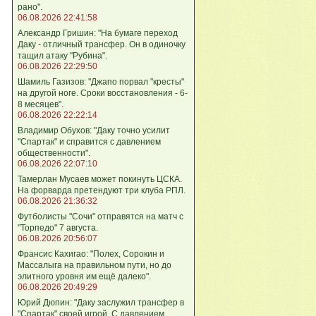
рано".
06.08.2026 22:41:58
Александр Гришин: "На бумаге переход
Даку - отличный трансфер. Он в одиночку
тащил атаку "Рубина".
06.08.2026 22:29:50
Шамиль Газизов: "Джапо порвал "кресты"
на другой ноге. Сроки восстановления - 6-
8 месяцев".
06.08.2026 22:22:14
Владимир Обухов: "Даку точно усилит
"Спартак" и справится с давлением
общественности".
06.08.2026 22:07:10
Тамерлан Мусаев может покинуть ЦСКА.
На форварда претендуют три клуба РПЛ.
06.08.2026 21:36:32
Футболисты "Сочи" отправятся на матч с
"Торпедо" 7 августа.
06.08.2026 20:56:07
Франсис Кахигао: "Полех, Сорокин и
Массалыга на правильном пути, но до
элитного уровня им ещё далеко".
06.08.2026 20:49:29
Юрий Дюпин: "Даку заслужил трансфер в
"Спартак" своей игрой. С давлением