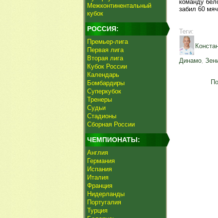
команду бело
Межконтинентальный
забил 60 мяч
кубок
РОССИЯ:
Теги:
Премьер-лига
Конста
Первая лига
Вторая лига
Динамо
,
Зен
Кубок России
Календарь
По
Бомбардиры
Суперкубок
Тренеры
Судьи
Стадионы
Сборная России
ЧЕМПИОНАТЫ:
Англия
Германия
Испания
Италия
Франция
Нидерланды
Португалия
Турция