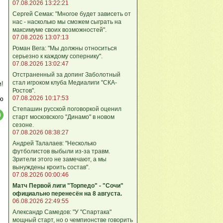
07.08.2026 13:22:21
Сергей Семак: "Многое будет зависеть от
нас - насколько мы сможем сыграть на
максимуме своих возможностей".
07.08.2026 13:07:13
Роман Вега: "Мы должны относиться
серьезно к каждому сопернику".
07.08.2026 13:02:47
Отстраненный за допинг Заболотный
стал игроком клуба Медиалиги "СКА-
м!
Ростов".
07.08.2026 10:17:53
ю
Степашин русской поговоркой оценил
старт московского "Динамо" в новом
сезоне.
07.08.2026 08:38:27
Андрей Талалаев: "Несколько
футболистов выбыли из-за травм.
Зрители этого не замечают, а мы
вынуждены кроить состав".
07.08.2026 00:00:46
Матч Первой лиги "Торпедо" - "Сочи"
официально перенесён на 8 августа.
06.08.2026 22:49:55
Александр Самедов: "У "Спартака"
мощный старт, но о чемпионстве говорить