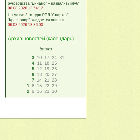
руководства "Динамо" – развалить клуб".
06.08.2026 13:54:12
На матче 3-го тура РПЛ "Спартак" –
"Краснодар" ожидается аншлаг.
06.08.2026 13:36:03
Архив новостей (
календарь
).
Август
3
10
17
24
31
4
11
18
25
5
12
19
26
6
13
20
27
7
14
21
28
1
8
15
22
29
2
9
16
23
30