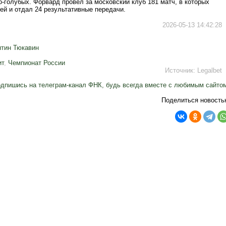
-голубых. Форвард провёл за московский клуб 181 матч, в которых
ей и отдал 24 результативные передачи.
2026-05-13 14:42:28
нтин Тюкавин
ит
,
Чемпионат России
Источник:
Legalbet
дпишись на телеграм-канал ФНК, будь всегда вместе с любимым сайто
Поделиться новость