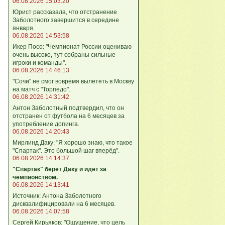
06.08.2026 15:03:20
Юрист рассказала, что отстранение
Заболотного завершится в середине
января.
06.08.2026 14:53:58
Икер Посо: "Чемпионат России оцениваю
очень высоко, тут собраны сильные
игроки и команды".
06.08.2026 14:46:13
"Сочи" не смог вовремя вылететь в Москву
на матч с "Торпедо".
06.08.2026 14:31:42
Антон Заболотный подтвердил, что он
отстранен от футбола на 6 месяцев за
употребление допинга.
06.08.2026 14:20:43
Мирлинд Даку: "Я хорошо знаю, что такое
"Спартак". Это большой шаг вперёд".
06.08.2026 14:14:37
"Спартак" берёт Даку и идёт за
чемпионством.
06.08.2026 14:13:41
Источник: Антона Заболотного
дисквалифицировали на 6 месяцев.
06.08.2026 14:07:58
Сергей Кирьяков: "Ощущение, что цель