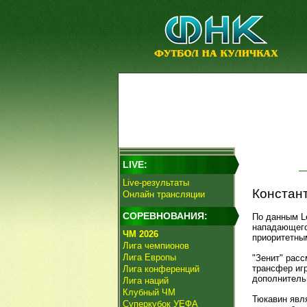
LIVE:
Live-результаты
Констант
Онлайн трансляции
СОРЕВНОВАНИЯ:
По данным L
нападающего
ЧМ 2026
приоритетны
Лига чемпионов
Лига Европы
"Зенит" рас
трансфер иг
Лига конференций
дополнитель
Лига наций
Клубный ЧМ
Тюкавин явля
Суперкубок УЕФА