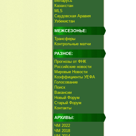
Беларусь
Казахстан
MLS
Саудовская Аравия
Узбекистан
МЕЖСЕЗОНЬЕ:
Трансферы
Контрольные матчи
РАЗНОЕ:
Прогнозы от ФНК
Российские новости
Мировые Новости
Коэффициенты УЕФА
Голосование
Поиск
Вакансии
Новый Форум
Старый Форум
Контакты
АРХИВЫ:
ЧМ 2022
ЧМ 2018
ЧМ 2014