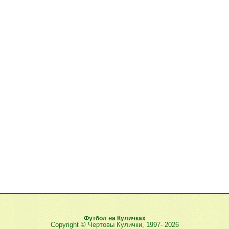
Футбол на Куличках
Copyright © Чертовы Кулички, 1997-
2026