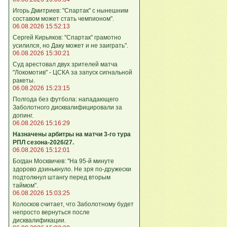
Игорь Дмитриев: "Спартак" с нынешним
составом может стать чемпионом".
06.08.2026 15:52:13
Сергей Кирьяков: "Спартак" грамотно
усилился, но Даку может и не заиграть".
06.08.2026 15:30:21
Суд арестовал двух зрителей матча
"Локомотив" - ЦСКА за запуск сигнальной
ракеты.
06.08.2026 15:23:15
Полгода без футбола: нападающего
Заболотного дисквалифицировали за
допинг.
06.08.2026 15:16:29
Назначены арбитры на матчи 3-го тура
РПЛ сезона-2026/27.
06.08.2026 15:12:01
Богдан Москвичев: "На 95‑й минуте
здорово дзинькнуло. Не зря по‑дружески
подтолкнул штангу перед вторым
таймом".
06.08.2026 15:03:25
Колосков считает, что Заболотному будет
непросто вернуться после
дисквалификации.