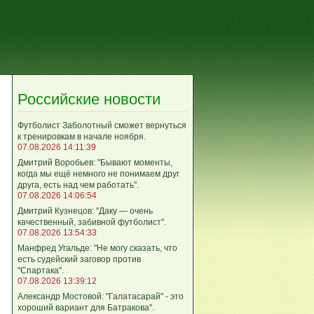
Российские новости
Футболист Заболотный сможет вернуться
к тренировкам в начале ноября.
07.08.2026 14:11:39
Дмитрий Воробьев: "Бывают моменты,
когда мы ещё немного не понимаем друг
друга, есть над чем работать".
07.08.2026 14:06:54
Дмитрий Кузнецов: "Даку — очень
качественный, забивной футболист".
07.08.2026 13:54:33
Манфред Угальде: "Не могу сказать, что
есть судейский заговор против
"Спартака".
07.08.2026 13:39:12
Александр Мостовой: "Галатасарай" - это
хороший вариант для Батракова".