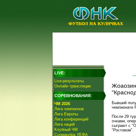
LIVE:
Live-результаты
Жоаозин
Онлайн трансляции
"Краснод
СОРЕВНОВАНИЯ:
Бывший пол
ЧМ 2026
чемпионате 
Лига чемпионов
Лига Европы
После 29 ту
Лига конференций
очками, опе
Лига наций
сыграют с "О
Клубный ЧМ
"Ростовом".
Суперкубок УЕФА