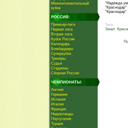
"Надежда ум
Межконтинентальный
"Краснодар"
кубок
"Краснодар"
РОССИЯ:
Премьер-лига
Теги:
Зенит
,
Красн
Первая лига
Вторая лига
Кубок России
По
Календарь
Бомбардиры
Суперкубок
Тренеры
Судьи
Стадионы
Сборная России
ЧЕМПИОНАТЫ:
Англия
Германия
Испания
Италия
Франция
Нидерланды
Португалия
Турция