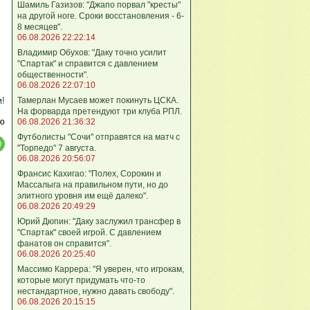
Шамиль Газизов: "Джапо порвал "кресты"
на другой ноге. Сроки восстановления - 6-
8 месяцев".
06.08.2026 22:22:14
Владимир Обухов: "Даку точно усилит
"Спартак" и справится с давлением
общественности".
06.08.2026 22:07:10
Тамерлан Мусаев может покинуть ЦСКА.
м!
На форварда претендуют три клуба РПЛ.
ю
06.08.2026 21:36:32
Футболисты "Сочи" отправятся на матч с
"Торпедо" 7 августа.
06.08.2026 20:56:07
Франсис Кахигао: "Полех, Сорокин и
Массалыга на правильном пути, но до
элитного уровня им ещё далеко".
06.08.2026 20:49:29
Юрий Дюпин: "Даку заслужил трансфер в
"Спартак" своей игрой. С давлением
фанатов он справится".
06.08.2026 20:25:40
Массимо Каррера: "Я уверен, что игрокам,
которые могут придумать что-то
нестандартное, нужно давать свободу".
06.08.2026 20:15:15