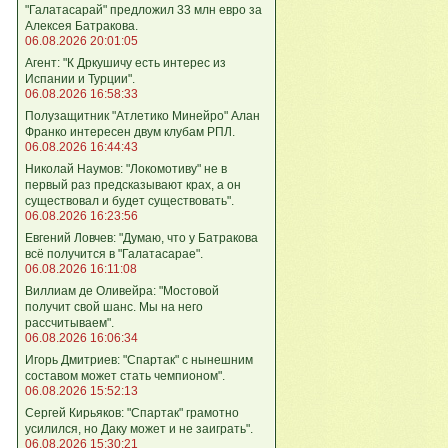
"Галатасарай" предложил 33 млн евро за
Алексея Батракова.
06.08.2026 20:01:05
Агент: "К Дркушичу есть интерес из
Испании и Турции".
06.08.2026 16:58:33
Полузащитник "Атлетико Минейро" Алан
Франко интересен двум клубам РПЛ.
06.08.2026 16:44:43
Николай Наумов: "Локомотиву" не в
первый раз предсказывают крах, а он
существовал и будет существовать".
06.08.2026 16:23:56
Евгений Ловчев: "Думаю, что у Батракова
всё получится в "Галатасарае".
06.08.2026 16:11:08
Виллиам де Оливейра: "Мостовой
получит свой шанс. Мы на него
рассчитываем".
06.08.2026 16:06:34
Игорь Дмитриев: "Спартак" с нынешним
составом может стать чемпионом".
06.08.2026 15:52:13
Сергей Кирьяков: "Спартак" грамотно
усилился, но Даку может и не заиграть".
06.08.2026 15:30:21