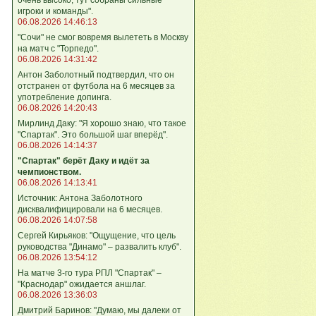
игроки и команды".
06.08.2026 14:46:13
"Сочи" не смог вовремя вылететь в Москву
на матч с "Торпедо".
06.08.2026 14:31:42
Антон Заболотный подтвердил, что он
отстранен от футбола на 6 месяцев за
употребление допинга.
06.08.2026 14:20:43
Мирлинд Даку: "Я хорошо знаю, что такое
"Спартак". Это большой шаг вперёд".
06.08.2026 14:14:37
"Спартак" берёт Даку и идёт за
чемпионством.
06.08.2026 14:13:41
Источник: Антона Заболотного
дисквалифицировали на 6 месяцев.
06.08.2026 14:07:58
Сергей Кирьяков: "Ощущение, что цель
руководства "Динамо" – развалить клуб".
06.08.2026 13:54:12
На матче 3-го тура РПЛ "Спартак" –
"Краснодар" ожидается аншлаг.
06.08.2026 13:36:03
Дмитрий Баринов: "Думаю, мы далеки от