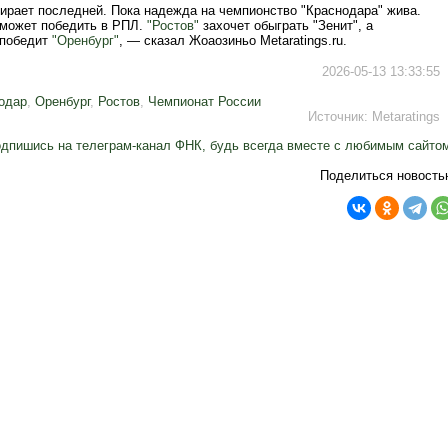
ирает последней. Пока надежда на чемпионство "Краснодара" жива.
 может победить в РПЛ.
"Ростов"
захочет обыграть "Зенит", а
 победит
"Оренбург"
, — сказал Жоаозиньо Metaratings.ru.
2026-05-13 13:33:55
одар
,
Оренбург
,
Ростов
,
Чемпионат России
Источник:
Metaratings
дпишись на телеграм-канал ФНК, будь всегда вместе с любимым сайто
Поделиться новость