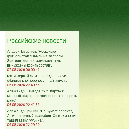
Российские новости
Андрей Талалаев: "Несколько
футболистов выбыли из-за травм.
Зрители этого не замечают, а мы
вынуждены кроить состав".
07.08.2026 00:00:46
Матч Первой лиги "Торпедо" - "Сочи"
официально перенесён на 8 августа.
06.08.2026 22:49:55
Александр Самедов: "У "Спартака"
мощный старт, но о чемпионстве говорить
рано".
06.08.2026 22:41:58
Александр Гришин: "На бумаге переход
Даку - отличный трансфер. Он в одиночку
тащил атаку "Рубина".
06.08.2026 22:29:50