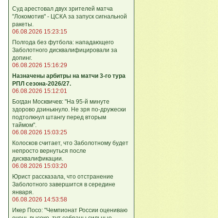
Суд арестовал двух зрителей матча
"Локомотив" - ЦСКА за запуск сигнальной
ракеты.
06.08.2026 15:23:15
Полгода без футбола: нападающего
Заболотного дисквалифицировали за
допинг.
06.08.2026 15:16:29
Назначены арбитры на матчи 3-го тура
РПЛ сезона-2026/27.
06.08.2026 15:12:01
Богдан Москвичев: "На 95‑й минуте
здорово дзинькнуло. Не зря по‑дружески
подтолкнул штангу перед вторым
таймом".
06.08.2026 15:03:25
Колосков считает, что Заболотному будет
непросто вернуться после
дисквалификации.
06.08.2026 15:03:20
Юрист рассказала, что отстранение
Заболотного завершится в середине
января.
06.08.2026 14:53:58
Икер Посо: "Чемпионат России оцениваю
очень высоко, тут собраны сильные