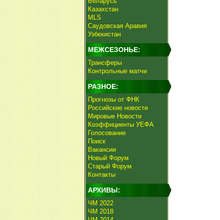
Беларусь
Казахстан
MLS
Саудовская Аравия
Узбекистан
МЕЖСЕЗОНЬЕ:
Трансферы
Контрольные матчи
РАЗНОЕ:
Прогнозы от ФНК
Российские новости
Мировые Новости
Коэффициенты УЕФА
Голосование
Поиск
Вакансии
Новый Форум
Старый Форум
Контакты
АРХИВЫ:
ЧМ 2022
ЧМ 2018
ЧМ 2014