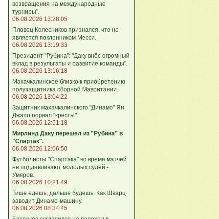
возвращения на международные
турниры".
06.08.2026 13:28:05
Пловец Колесников признался, что не
является поклонником Месси.
06.08.2026 13:19:33
Президент "Рубина": "Даку внёс огромный
вклад в результаты и развитие команды".
06.08.2026 13:16:18
Махачкалинское близко к приобретению
полузащитника сборной Мавритании.
06.08.2026 13:04:22
Защитник махачкалинского "Динамо" Ян
Джапо порвал "кресты".
06.08.2026 12:51:18
Мирлинд Даку перешел из "Рубина" в
"Спартак".
06.08.2026 12:06:50
Футболисты "Спартака" во время матчей
не поддавливают молодых судей -
Умяров.
06.08.2026 10:21:49
Тише едешь, дальше будешь. Как Шварц
заводит Динамо-машину.
06.08.2026 08:34:45
Батраков согласился на переход в