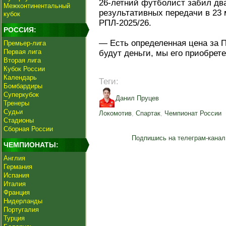
26-летний футболист забил два
Межконтинентальный
результативных передачи в 23
кубок
РПЛ-2025/26.
РОССИЯ:
— Есть определенная цена за П
Премьер-лига
Первая лига
будут деньги, мы его приобрете
Вторая лига
Кубок России
Календарь
Теги:
Бомбардиры
Суперкубок
Данил Пруцев
Тренеры
Судьи
Локомотив
,
Спартак
,
Чемпионат России
Стадионы
Сборная России
Подпишись на телеграм-канал
ЧЕМПИОНАТЫ:
Англия
Германия
Испания
Италия
Франция
Нидерланды
Португалия
Турция