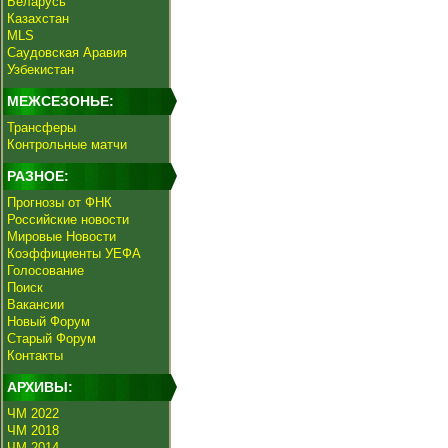
Беларусь
Казахстан
MLS
Саудовская Аравия
Узбекистан
МЕЖСЕЗОНЬЕ:
Трансферы
Контрольные матчи
РАЗНОЕ:
Прогнозы от ФНК
Российские новости
Мировые Новости
Коэффициенты УЕФА
Голосование
Поиск
Вакансии
Новый Форум
Старый Форум
Контакты
АРХИВЫ:
ЧМ 2022
ЧМ 2018
ЧМ 2014