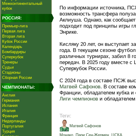
Межконтинентальный
По информации источника, ПС
кубок
возможность трансфера полуз
РОССИЯ:
Аклиуша. Однако, как сообщает
подходит под принципы игры гл
Премьер-лига
Первая лига
Энрике.
Вторая лига
Кубок России
Кисляку 20 лет, он выступает 
Календарь
года. В текущем сезоне футбол
Бомбардиры
различных турнирах, забил 8 г
Суперкубок
передач. В 2025 году вместе с
Тренеры
Судьи
Суперкубок России.
Стадионы
Сборная России
С 2024 года в составе ПСЖ выс
Матвей Сафонов
. В составе к
ЧЕМПИОНАТЫ:
Франции, обладателем кубка и 
Англия
Лиги чемпионов
и обладателем 
Германия
Испания
Италия
Теги:
Франция
Нидерланды
Матвей Сафонов
Португалия
Турция
Монако
,
Пари Сен-Жермен
,
ЦСКА