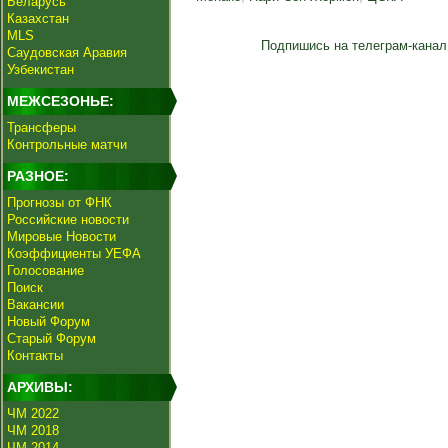
Беларусь
Казахстан
MLS
Подпишись на телеграм-канал
Саудовская Аравия
Узбекистан
МЕЖСЕЗОНЬЕ:
Трансферы
Контрольные матчи
РАЗНОЕ:
Прогнозы от ФНК
Российские новости
Мировые Новости
Коэффициенты УЕФА
Голосование
Поиск
Вакансии
Новый Форум
Старый Форум
Контакты
АРХИВЫ:
ЧМ 2022
ЧМ 2018
ЧМ 2014