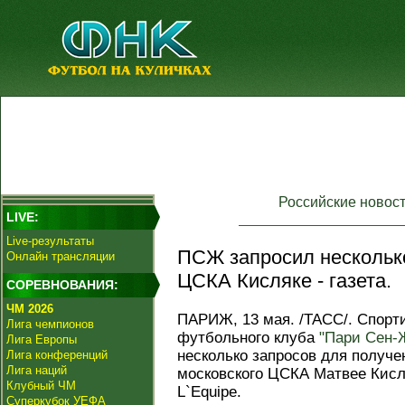
Российские новос
LIVE:
Live-результаты
ПСЖ запросил несколько
Онлайн трансляции
ЦСКА Кисляке - газета.
СОРЕВНОВАНИЯ:
ЧМ 2026
ПАРИЖ, 13 мая. /ТАСС/. Спорт
Лига чемпионов
футбольного клуба
"Пари Сен-
Лига Европы
несколько запросов для получе
Лига конференций
Лига наций
московского ЦСКА Матвее Кисл
Клубный ЧМ
L`Equipe.
Суперкубок УЕФА