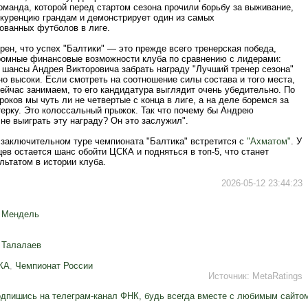
оманда, которой перед стартом сезона прочили борьбу за выживание,
нкуренцию грандам и демонстрирует один из самых
ованных футболов в лиге.
ен, что успех "Балтики" — это прежде всего тренерская победа,
ромные финансовые возможности клуба по сравнению с лидерами:
о шансы Андрея Викторовича забрать награду "Лучший тренер сезона"
о высоки. Если смотреть на соотношение силы состава и того места,
ейчас занимаем, то его кандидатура выглядит очень убедительно. По
роков мы чуть ли не четвертые с конца в лиге, а на деле боремся за
терку. Это колоссальный прыжок. Так что почему бы Андрею
не выиграть эту награду? Он это заслужил".
 заключительном туре чемпионата "Балтика" встретится с
"Ахматом"
. У
ев остается шанс обойти ЦСКА и подняться в топ-5, что станет
льтатом в истории клуба.
2026-05-12 23:44:23
 Мендель
 Талалаев
КА
,
Чемпионат России
Источник:
MetaRatings
дпишись на телеграм-канал ФНК, будь всегда вместе с любимым сайто