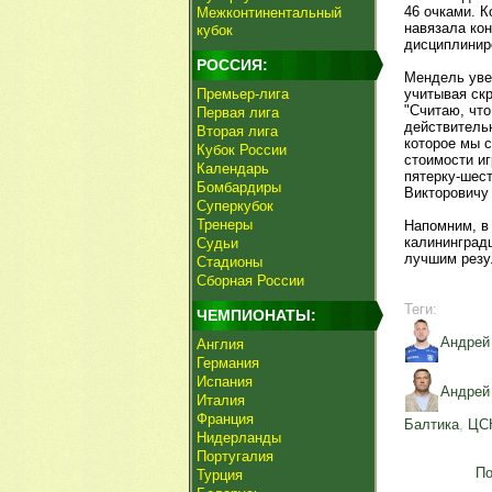
46 очками. К
Межконтинентальный
навязала ко
кубок
дисциплинир
РОССИЯ:
Мендель увер
Премьер-лига
учитывая ск
"Считаю, чт
Первая лига
действительн
Вторая лига
которое мы с
Кубок России
стоимости иг
Календарь
пятерку-шес
Бомбардиры
Викторовичу 
Суперкубок
Тренеры
Напомним, в
калининградц
Судьи
лучшим резу
Стадионы
Сборная России
Теги:
ЧЕМПИОНАТЫ:
Андрей
Англия
Германия
Испания
Андрей
Италия
Франция
Балтика
,
ЦС
Нидерланды
Португалия
По
Турция