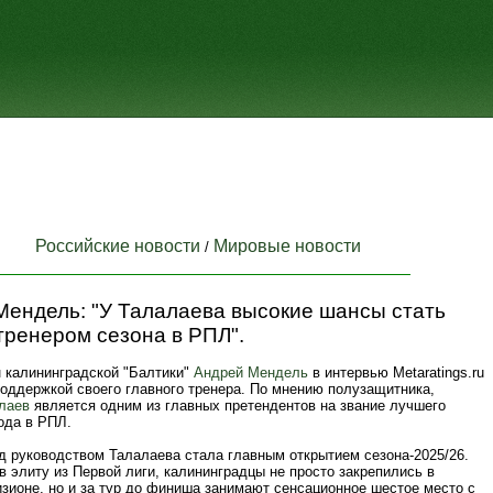
Российские новости
Мировые новости
/
Мендель: "У Талалаева высокие шансы стать
тренером сезона в РПЛ".
н калининградской "Балтики"
Андрей Мендель
в интервью Metaratings.ru
поддержкой своего главного тренера. По мнению полузащитника,
лаев
является одним из главных претендентов на звание лучшего
ода в РПЛ.
д руководством Талалаева стала главным открытием сезона-2025/26.
 элиту из Первой лиги, калининградцы не просто закрепились в
зионе, но и за тур до финиша занимают сенсационное шестое место с