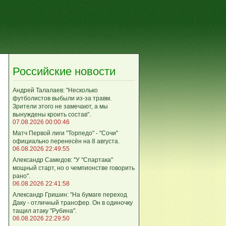
Российские новости
Андрей Талалаев: "Несколько
футболистов выбыли из-за травм.
Зрители этого не замечают, а мы
вынуждены кроить состав".
07.08.2026 00:00:46
Матч Первой лиги "Торпедо" - "Сочи"
официально перенесён на 8 августа.
06.08.2026 22:49:55
Александр Самедов: "У "Спартака"
мощный старт, но о чемпионстве говорить
рано".
06.08.2026 22:41:58
Александр Гришин: "На бумаге переход
Даку - отличный трансфер. Он в одиночку
тащил атаку "Рубина".
06.08.2026 22:29:50