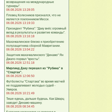
возвращения на международные
турниры".
06.08.2026 13:28:05
Пловец Колесников признался, что не
является поклонником Месси.
06.08.2026 13:19:33
Президент "Рубина": "Даку внёс огромный
вклад в результаты и развитие команды".
06.08.2026 13:16:18
Махачкалинское близко к приобретению
полузащитника сборной Мавритании.
06.08.2026 13:04:22
Защитник махачкалинского "Динамо" Ян
Джапо порвал "кресты".
06.08.2026 12:51:18
Мирлинд Даку перешел из "Рубина" в
"Спартак".
06.08.2026 12:06:50
Футболисты "Спартака" во время матчей
не поддавливают молодых судей -
Умяров.
06.08.2026 10:21:49
Тише едешь, дальше будешь. Как Шварц
заводит Динамо-машину.
06.08.2026 08:34:45
Батраков согласился на переход в