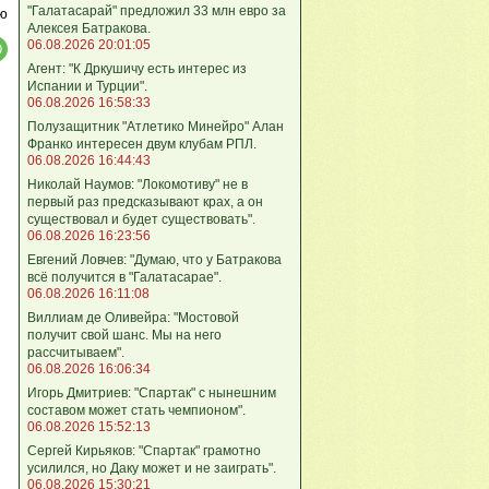
"Галатасарай" предложил 33 млн евро за
ю
Алексея Батракова.
06.08.2026 20:01:05
Агент: "К Дркушичу есть интерес из
Испании и Турции".
06.08.2026 16:58:33
Полузащитник "Атлетико Минейро" Алан
Франко интересен двум клубам РПЛ.
06.08.2026 16:44:43
Николай Наумов: "Локомотиву" не в
первый раз предсказывают крах, а он
существовал и будет существовать".
06.08.2026 16:23:56
Евгений Ловчев: "Думаю, что у Батракова
всё получится в "Галатасарае".
06.08.2026 16:11:08
Виллиам де Оливейра: "Мостовой
получит свой шанс. Мы на него
рассчитываем".
06.08.2026 16:06:34
Игорь Дмитриев: "Спартак" с нынешним
составом может стать чемпионом".
06.08.2026 15:52:13
Сергей Кирьяков: "Спартак" грамотно
усилился, но Даку может и не заиграть".
06.08.2026 15:30:21