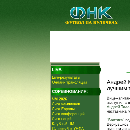
LIVE:
Live-результаты
Андрей 
Онлайн трансляции
лучшим 
СОРЕВНОВАНИЯ:
Вице-капита
ЧМ 2026
выступил с 
Лига чемпионов
Андрей Тала
Лига Европы
наставника г
Лига конференций
Лига наций
"Балтика"
по
Клубный ЧМ
Вернувшись в
Суперкубок УЕФА
высшем диви