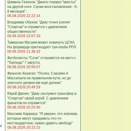
Шамиль Газизов: "Джапо порвал "кресты"
на другой ноге. Сроки восстановления - 6-
8 месяцев".
06.08.2026 22:22:14
Владимир Обухов: "Даку точно усилит
"Спартак" и справится с давлением
общественности".
06.08.2026 22:07:10
Тамерлан Мусаев может покинуть ЦСКА.
На форварда претендуют три клуба РПЛ.
06.08.2026 21:36:32
Футболисты "Сочи" отправятся на матч с
"Торпедо" 7 августа.
06.08.2026 20:56:07
Франсис Кахигао: "Полех, Сорокин и
Массалыга на правильном пути, но до
элитного уровня им ещё далеко".
06.08.2026 20:49:29
Юрий Дюпин: "Даку заслужил трансфер в
"Спартак" своей игрой. С давлением
фанатов он справится".
06.08.2026 20:25:40
Массимо Каррера: "Я уверен, что игрокам,
которые могут придумать что-то
нестандартное, нужно давать свободу".
м!
06.08.2026 20:15:15