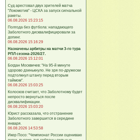
Суд арестовал двух зрителей матча
"Локомотив" - ЦСКА за запуск сигнальной
ракеты.
06.08.2026 15:23:15
Полгода без футбола: нападающего
Заболотного дисквалифицировали за
допинг.
06.08.2026 15:16:29
Назначены арбитры на матчи 3-го тура
РПЛ сезона-2026/27.
06.08.2026 15:12:01
Богдан Москвичев: "На 95‑й минуте
здорово дзинькнуло. Не зря по‑дружески
подтолкнул штангу перед вторым
таймом".
06.08.2026 15:03:25
Колосков считает, что Заболотному будет
непросто вернуться после
дисквалификации.
06.08.2026 15:03:20
Юрист рассказала, что отстранение
Заболотного завершится в середине
января.
06.08.2026 14:53:58
Икер Посо: "Чемпионат России оцениваю
очень высоко, тут собраны сильные