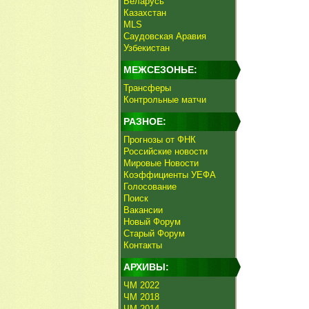
Беларусь
Казахстан
MLS
Саудовская Аравия
Узбекистан
МЕЖСЕЗОНЬЕ:
Трансферы
Контрольные матчи
РАЗНОЕ:
Прогнозы от ФНК
Российские новости
Мировые Новости
Коэффициенты УЕФА
Голосование
Поиск
Вакансии
Новый Форум
Старый Форум
Контакты
АРХИВЫ:
ЧМ 2022
ЧМ 2018
ЧМ 2014