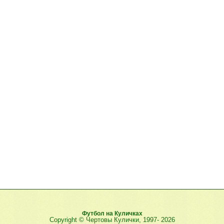
Футбол на Куличках
Copyright © Чертовы Кулички, 1997-
2026