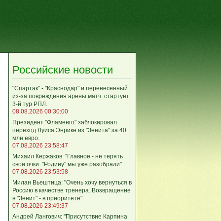
Российские новости
"Спартак" - "Краснодар" и перенесенный
из-за повреждения арены матч: стартует
3-й тур РПЛ.
08.08.2026 00:30:00
Президент "Фламенго" заблокировал
переход Луиса Энрике из "Зенита" за 40
млн евро.
07.08.2026 23:58:47
Михаил Кержаков: "Главное - не терять
свои очки. "Родину" мы уже разобрали".
07.08.2026 23:53:58
Милан Вьештица: "Очень хочу вернуться в
Россию в качестве тренера. Возвращение
в "Зенит" - в приоритете".
07.08.2026 23:49:37
Андрей Лангович: "Присутствие Карпина