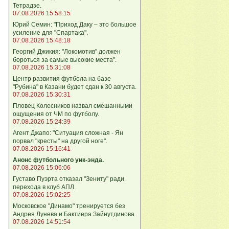
Тетрадзе.
07.08.2026 15:58:15
Юрий Семин: "Приход Даку – это большое
усиление для "Спартака".
07.08.2026 15:48:18
Георгий Джикия: "Локомотив" должен
бороться за самые высокие места".
07.08.2026 15:31:08
Центр развития футбола на базе
"Рубина" в Казани будет сдан к 30 августа.
07.08.2026 15:30:31
Пловец Колесников назвал смешанными
ощущения от ЧМ по футболу.
07.08.2026 15:24:39
Агент Джапо: "Ситуация сложная - Ян
порвал "кресты" на другой ноге".
07.08.2026 15:16:41
Анонс футбольного уик-энда.
07.08.2026 15:06:06
Густаво Пуэрта отказал "Зениту" ради
перехода в клуб АПЛ.
07.08.2026 15:02:25
Московское "Динамо" тренируется без
Андрея Лунева и Бактиера Зайнутдинова.
07.08.2026 14:51:54