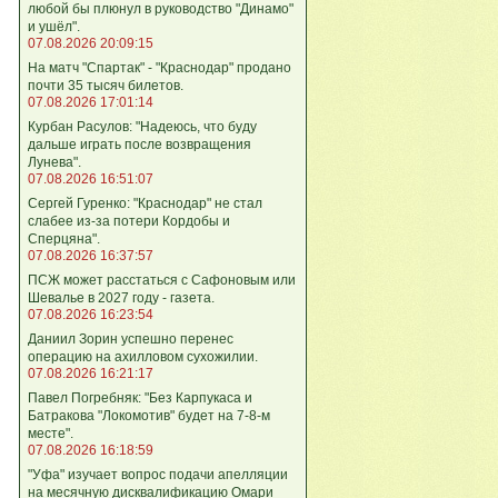
любой бы плюнул в руководство "Динамо"
и ушёл".
07.08.2026 20:09:15
На матч "Спартак" - "Краснодар" продано
почти 35 тысяч билетов.
07.08.2026 17:01:14
Курбан Расулов: "Надеюсь, что буду
дальше играть после возвращения
Лунева".
07.08.2026 16:51:07
Сергей Гуренко: "Краснодар" не стал
слабее из-за потери Кордобы и
Сперцяна".
07.08.2026 16:37:57
ПСЖ может расстаться с Сафоновым или
Шевалье в 2027 году - газета.
07.08.2026 16:23:54
Даниил Зорин успешно перенес
операцию на ахилловом сухожилии.
07.08.2026 16:21:17
Павел Погребняк: "Без Карпукаса и
Батракова "Локомотив" будет на 7-8-м
месте".
07.08.2026 16:18:59
"Уфа" изучает вопрос подачи апелляции
на месячную дисквалификацию Омари