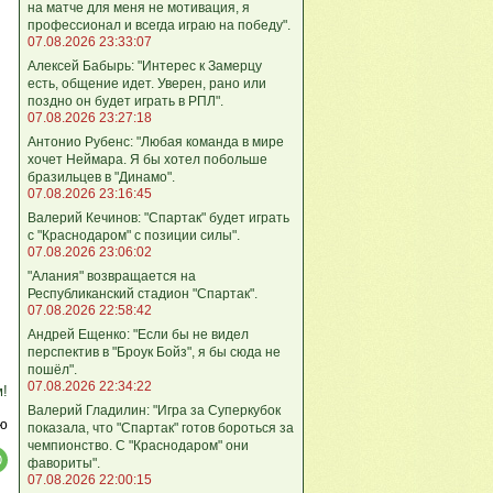
на матче для меня не мотивация, я
профессионал и всегда играю на победу".
07.08.2026 23:33:07
Алексей Бабырь: "Интерес к Замерцу
есть, общение идет. Уверен, рано или
поздно он будет играть в РПЛ".
07.08.2026 23:27:18
Антонио Рубенс: "Любая команда в мире
хочет Неймара. Я бы хотел побольше
бразильцев в "Динамо".
07.08.2026 23:16:45
Валерий Кечинов: "Спартак" будет играть
с "Краснодаром" с позиции силы".
07.08.2026 23:06:02
"Алания" возвращается на
Республиканский стадион "Спартак".
07.08.2026 22:58:42
Андрей Ещенко: "Если бы не видел
перспектив в "Броук Бойз", я бы сюда не
пошёл".
07.08.2026 22:34:22
м!
Валерий Гладилин: "Игра за Суперкубок
ю
показала, что "Спартак" готов бороться за
чемпионство. С "Краснодаром" они
фавориты".
07.08.2026 22:00:15