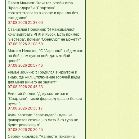
Павел Мамаев: "Хочется, чтобы игра
"Краснодара" и "Спартака"
соответствовала вывеске и прошла без
скандалов".
07.08.2026 21:37:00
Станислав Поройков: "Я максималист,
хочу выиграть РПЛ и Кубок. Есть пример
"Лестера", почему "Оренбург" не может?"
07.08.2026 21:08:59
Максим Ненахов: "С "Акроном" выйдем как
на бой, нам нужно победить любой
ценой".
07.08.2026 20:57:46
Роман Зобнин: "Я родился в Иркутске и
знаю, где жил. Отключение горячей воды
для меня ничего не значит".
07.08.2026 20:45:33
Евгений Ловчев: "Даку состоится в
"Спартаке", такой форвард красно-белым
нужен".
07.08.2026 20:33:17
Хуан Карседо: "Краснодар" - один из
фаворитов сезона, но матч 3-го тура не
будет решающим".
07.08.2026 20:20:45
Сергей Кирьяков: "На месте Тюкавина