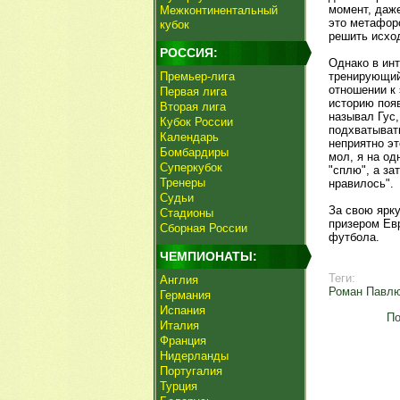
момент, даже
Межконтинентальный
это метафоро
кубок
решить исхо
РОССИЯ:
Однако в ин
Премьер-лига
тренирующий
отношении к
Первая лига
историю появ
Вторая лига
называл Гус,
Кубок России
подхватыват
Календарь
неприятно э
Бомбардиры
мол, я на од
Суперкубок
"сплю", а за
Тренеры
нравилось".
Судьи
За свою ярк
Стадионы
призером Евр
Сборная России
футбола.
ЧЕМПИОНАТЫ:
Теги:
Англия
Роман Павл
Германия
Испания
По
Италия
Франция
Нидерланды
Португалия
Турция