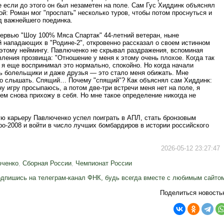
 если до этого он был незаметен на поле. Сам Гус Хиддинк объяснял
й: Роман мог "проспать" несколько туров, чтобы потом проснуться и
д важнейшего поединка.
тервью "Шоу 100% Мяса Спартак" 44-летний ветеран, ныне
 нападающих в "Родине-2", откровенно рассказал о своем истинном
 этому неймингу. Павлюченко не скрывал раздражения, вспоминая
ления прозвища: "Отношение у меня к этому очень плохое. Когда так
 я еще воспринимал это нормально, спокойно. Но когда начали
ь болельщики и даже друзья — это стало меня обижать. Мне
то слышать. Спящий… Почему "спящий"? Как объяснял сам Хиддинк:
ну игру просыпаюсь, а потом две-три встречи меня нет на поле, я
тем снова прихожу в себя. Но мне такое определение никогда не
ую карьеру Павлюченко успел поиграть в АПЛ, стать бронзовым
о-2008 и войти в число лучших бомбардиров в истории российского
2026-05-12 23:27:47
юченко
,
Сборная России
,
Чемпионат России
дпишись на телеграм-канал ФНК, будь всегда вместе с любимым сайто
Поделиться новость