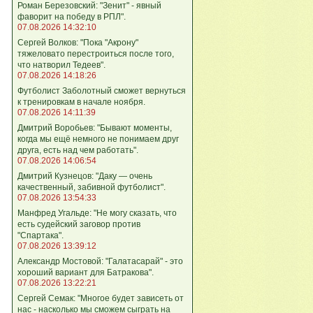
Роман Березовский: "Зенит" - явный
фаворит на победу в РПЛ".
07.08.2026 14:32:10
Сергей Волков: "Пока "Акрону"
тяжеловато перестроиться после того,
что натворил Тедеев".
07.08.2026 14:18:26
Футболист Заболотный сможет вернуться
к тренировкам в начале ноября.
07.08.2026 14:11:39
Дмитрий Воробьев: "Бывают моменты,
когда мы ещё немного не понимаем друг
друга, есть над чем работать".
07.08.2026 14:06:54
Дмитрий Кузнецов: "Даку — очень
качественный, забивной футболист".
07.08.2026 13:54:33
Манфред Угальде: "Не могу сказать, что
есть судейский заговор против
"Спартака".
07.08.2026 13:39:12
Александр Мостовой: "Галатасарай" - это
хороший вариант для Батракова".
07.08.2026 13:22:21
Сергей Семак: "Многое будет зависеть от
нас - насколько мы сможем сыграть на