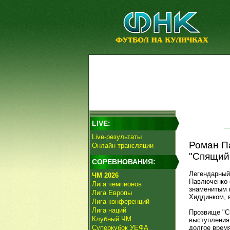
LIVE:
Live-результаты
Роман П
Онлайн трансляции
"Спящий 
СОРЕВНОВАНИЯ:
Легендарны
ЧМ 2026
Павлюченко с
Лига чемпионов
знаменитым 
Лига Европы
Хиддинком, 
Лига конференций
Лига наций
Прозвище "С
Клубный ЧМ
выступления 
Суперкубок УЕФА
долгое время