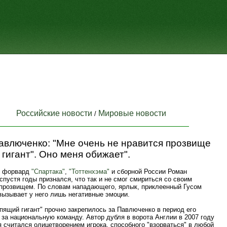
Российские новости
Мировые новости
/
авлюченко: "Мне очень не нравится прозвище
гигант". Оно меня обижает".
й форвард
"Спартака"
,
"Тоттенхэма"
и сборной России Роман
пустя годы признался, что так и не смог смириться со своим
прозвищем. По словам нападающего, ярлык, приклеенный Гусом
вызывает у него лишь негативные эмоции.
пящий гигант" прочно закрепилось за Павлюченко в период его
за национальную команду. Автор дубля в ворота Англии в 2007 году
 считался олицетворением игрока, способного "взорваться" в любой