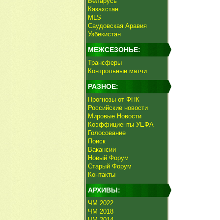
Беларусь
Казахстан
MLS
Саудовская Аравия
Узбекистан
МЕЖСЕЗОНЬЕ:
Трансферы
Контрольные матчи
РАЗНОЕ:
Прогнозы от ФНК
Российские новости
Мировые Новости
Коэффициенты УЕФА
Голосование
Поиск
Вакансии
Новый Форум
Старый Форум
Контакты
АРХИВЫ:
ЧМ 2022
ЧМ 2018
ЧМ 2014