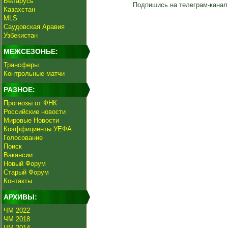
Беларусь
Подпишись на телеграм-канал
Казахстан
MLS
Саудовская Аравия
Узбекистан
МЕЖСЕЗОНЬЕ:
Трансферы
Контрольные матчи
РАЗНОЕ:
Прогнозы от ФНК
Российские новости
Мировые Новости
Коэффициенты УЕФА
Голосование
Поиск
Вакансии
Новый Форум
Старый Форум
Контакты
АРХИВЫ:
ЧМ 2022
ЧМ 2018
ЧМ 2014