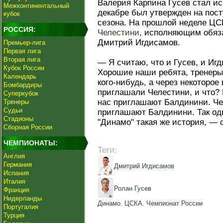
Валерия Карпина Гусев стал и
Межконтинентальный
декабре был утвержден на пост
кубок
сезона. На прошлой неделе ЦС
РОССИЯ:
Челестини
, исполняющим обяза
Дмитрий Игдисамов.
Премьер-лига
Первая лига
Вторая лига
— Я считаю, что и Гусев, и Иг
Кубок России
Хорошие наши ребята, тренеры.
Календарь
кого‑нибудь, а через некоторое
Бомбардиры
приглашали Челестини, и что? 
Суперкубок
нас приглашают Балдинини. Чел
Тренеры
Судьи
приглашают Балдинини. Так од
Стадионы
"Динамо" такая же история, — 
Сборная России
ЧЕМПИОНАТЫ:
Теги:
Англия
Германия
Дмитрий Игдисамов
Испания
Италия
Ролан Гусев
Франция
Нидерланды
Динамо
,
ЦСКА
,
Чемпионат России
Португалия
Турция