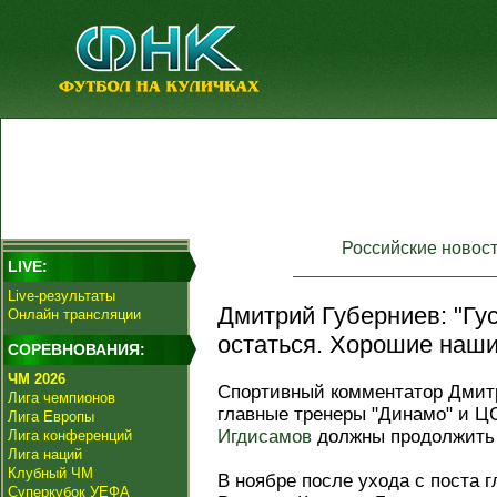
Российские новос
LIVE:
Live-результаты
Дмитрий Губерниев: "Гу
Онлайн трансляции
остаться. Хорошие наши
СОРЕВНОВАНИЯ:
ЧМ 2026
Спортивный комментатор Дмитр
Лига чемпионов
главные тренеры "Динамо" и 
Лига Европы
Игдисамов
должны продолжить 
Лига конференций
Лига наций
Клубный ЧМ
В ноябре после ухода с поста г
Суперкубок УЕФА