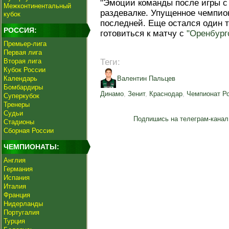
"Эмоции команды после игры с 
Межконтинентальный
раздевалке. Упущенное чемпио
кубок
последней. Еще остался один т
РОССИЯ:
готовиться к матчу с
"Оренбург
Премьер-лига
Первая лига
Вторая лига
Теги:
Кубок России
Календарь
Валентин Пальцев
Бомбардиры
Динамо
,
Зенит
,
Краснодар
,
Чемпионат Р
Суперкубок
Тренеры
Судьи
Подпишись на телеграм-канал
Стадионы
Сборная России
ЧЕМПИОНАТЫ:
Англия
Германия
Испания
Италия
Франция
Нидерланды
Португалия
Турция