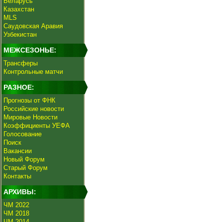
Беларусь
Казахстан
MLS
Саудовская Аравия
Узбекистан
МЕЖСЕЗОНЬЕ:
Трансферы
Контрольные матчи
РАЗНОЕ:
Прогнозы от ФНК
Российские новости
Мировые Новости
Коэффициенты УЕФА
Голосование
Поиск
Вакансии
Новый Форум
Старый Форум
Контакты
АРХИВЫ:
ЧМ 2022
ЧМ 2018
ЧМ 2014