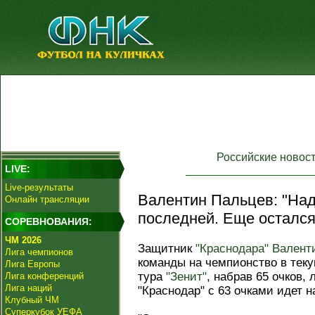
Российские новос
LIVE:
Live-результаты
Валентин Пальцев: "Над
Онлайн трансляции
последней. Еще остался 
СОРЕВНОВАНИЯ:
ЧМ 2026
Защитник
"Краснодара"
Валент
Лига чемпионов
команды на чемпионство в теку
Лига Европы
тура
"Зенит"
, набрав 65 очков,
Лига конференций
Лига наций
"Краснодар" с 63 очками идет н
Клубный ЧМ
Суперкубок УЕФА