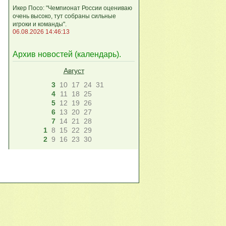
Икер Посо: "Чемпионат России оцениваю
очень высоко, тут собраны сильные
игроки и команды".
06.08.2026 14:46:13
Архив новостей (
календарь
).
Август
3
10
17
24
31
4
11
18
25
5
12
19
26
6
13
20
27
7
14
21
28
1
8
15
22
29
2
9
16
23
30