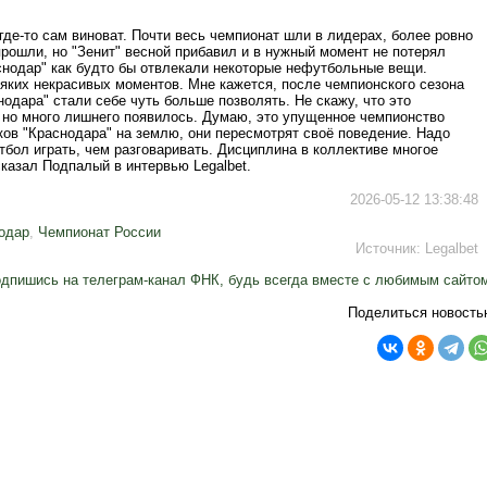
где-то сам виноват. Почти весь чемпионат шли в лидерах, более ровно
 прошли, но "Зенит" весной прибавил и в нужный момент не потерял
снодар" как будто бы отвлекали некоторые нефутбольные вещи.
сяких некрасивых моментов. Мне кажется, после чемпионского сезона
нодара" стали себе чуть больше позволять. Не скажу, что это
, но много лишнего появилось. Думаю, это упущенное чемпионство
ков "Краснодара" на землю, они пересмотрят своё поведение. Надо
бол играть, чем разговаривать. Дисциплина в коллективе многое
казал Подпалый в интервью Legalbet.
2026-05-12 13:38:48
одар
,
Чемпионат России
Источник:
Legalbet
дпишись на телеграм-канал ФНК, будь всегда вместе с любимым сайто
Поделиться новость