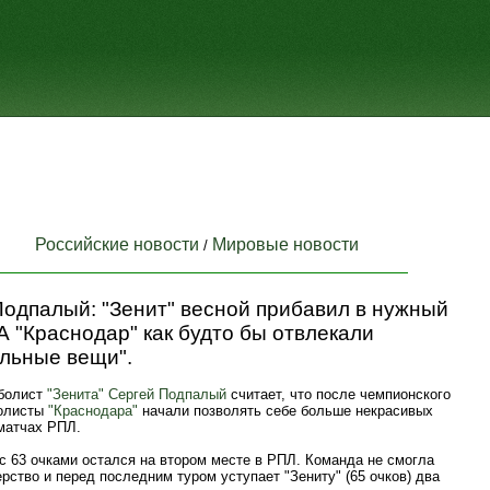
Российские новости
Мировые новости
/
Подпалый: "Зенит" весной прибавил в нужный
А "Краснодар" как будто бы отвлекали
льные вещи".
болист
"Зенита"
Сергей Подпалый
считает, что после чемпионского
болисты
"Краснодара"
начали позволять себе больше некрасивых
 матчах РПЛ.
с 63 очками остался на втором месте в РПЛ. Команда не смогла
рство и перед последним туром уступает "Зениту" (65 очков) два