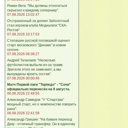
Роман Вега: "Мы должны относиться
серьезно к каждому сопернику".
07.08.2026 13:02:47
Отстраненный за допинг Заболотный
стал игроком клуба Медиалиги "СКА-
Ростов".
07.08.2026 10:17:53
Степашин русской поговоркой оценил
старт московского "Динамо" в новом
сезоне.
07.08.2026 08:38:27
Андрей Талалаев: "Несколько
футболистов выбыли из-за травм.
Зрители этого не замечают, а мы
вынуждены кроить состав".
07.08.2026 00:00:46
Матч Первой лиги "Торпедо" - "Сочи"
официально перенесён на 8 августа.
06.08.2026 22:49:55
Александр Самедов: "У "Спартака"
мощный старт, но о чемпионстве говорить
рано".
06.08.2026 22:41:58
Александр Гришин: "На бумаге переход
Даку - отличный трансфер. Он в одиночку