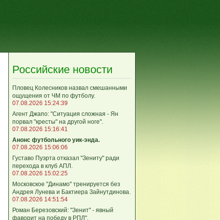
Российские новости
Пловец Колесников назвал смешанными
ощущения от ЧМ по футболу.
07.08.2026 15:24:39
Агент Джапо: "Ситуация сложная - Ян
порвал "кресты" на другой ноге".
07.08.2026 15:16:41
Анонс футбольного уик-энда.
07.08.2026 15:06:06
Густаво Пуэрта отказал "Зениту" ради
перехода в клуб АПЛ.
07.08.2026 15:02:25
Московское "Динамо" тренируется без
Андрея Лунева и Бактиера Зайнутдинова.
07.08.2026 14:51:54
Роман Березовский: "Зенит" - явный
фаворит на победу в РПЛ".