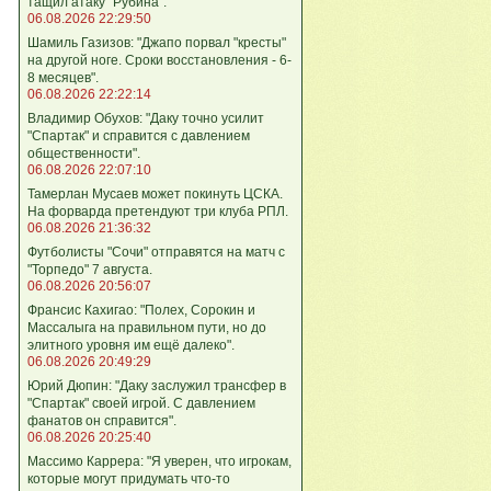
тащил атаку "Рубина".
06.08.2026 22:29:50
Шамиль Газизов: "Джапо порвал "кресты"
на другой ноге. Сроки восстановления - 6-
8 месяцев".
06.08.2026 22:22:14
Владимир Обухов: "Даку точно усилит
"Спартак" и справится с давлением
общественности".
06.08.2026 22:07:10
Тамерлан Мусаев может покинуть ЦСКА.
На форварда претендуют три клуба РПЛ.
06.08.2026 21:36:32
Футболисты "Сочи" отправятся на матч с
"Торпедо" 7 августа.
06.08.2026 20:56:07
Франсис Кахигао: "Полех, Сорокин и
Массалыга на правильном пути, но до
элитного уровня им ещё далеко".
06.08.2026 20:49:29
Юрий Дюпин: "Даку заслужил трансфер в
"Спартак" своей игрой. С давлением
фанатов он справится".
06.08.2026 20:25:40
Массимо Каррера: "Я уверен, что игрокам,
которые могут придумать что-то