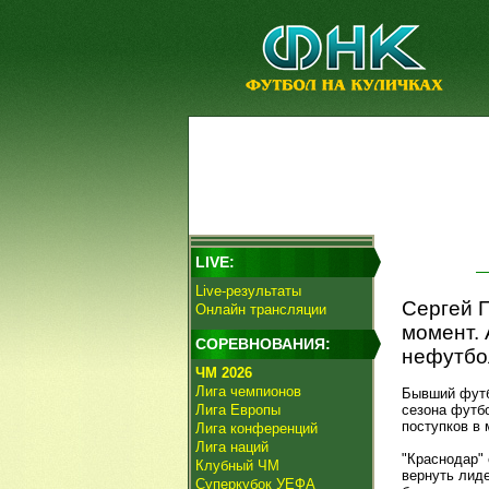
LIVE:
Live-результаты
Сергей 
Онлайн трансляции
момент. 
СОРЕВНОВАНИЯ:
нефутбо
ЧМ 2026
Лига чемпионов
Бывший фут
Лига Европы
сезона фут
поступков в
Лига конференций
Лига наций
"Краснодар" 
Клубный ЧМ
вернуть лиде
Суперкубок УЕФА