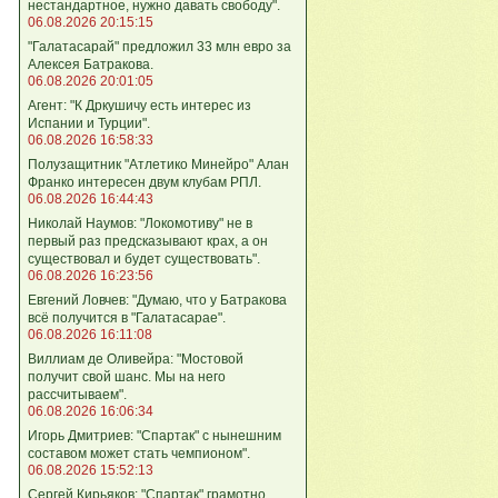
нестандартное, нужно давать свободу".
06.08.2026 20:15:15
"Галатасарай" предложил 33 млн евро за
Алексея Батракова.
06.08.2026 20:01:05
Агент: "К Дркушичу есть интерес из
Испании и Турции".
06.08.2026 16:58:33
Полузащитник "Атлетико Минейро" Алан
Франко интересен двум клубам РПЛ.
06.08.2026 16:44:43
Николай Наумов: "Локомотиву" не в
первый раз предсказывают крах, а он
существовал и будет существовать".
06.08.2026 16:23:56
Евгений Ловчев: "Думаю, что у Батракова
всё получится в "Галатасарае".
06.08.2026 16:11:08
Виллиам де Оливейра: "Мостовой
получит свой шанс. Мы на него
рассчитываем".
06.08.2026 16:06:34
Игорь Дмитриев: "Спартак" с нынешним
составом может стать чемпионом".
06.08.2026 15:52:13
Сергей Кирьяков: "Спартак" грамотно