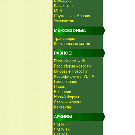
Беларусь
Казахстан
MLS
Саудовская Аравия
Узбекистан
МЕЖСЕЗОНЬЕ:
Трансферы
Контрольные матчи
РАЗНОЕ:
Прогнозы от ФНК
Российские новости
Мировые Новости
Коэффициенты УЕФА
Голосование
Поиск
Вакансии
Новый Форум
Старый Форум
Контакты
АРХИВЫ:
ЧМ 2022
ЧМ 2018
ЧМ 2014