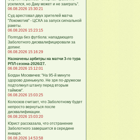
усилился, но Даку может и не заиграть".
06.08.2026 15:30:21
Суд арестовал двух зрителей матча
"Локомотив" - ЦСКА за запуск сигнальной
ракеты.
06.08.2026 15:23:15
Полгода без футбола: нападающего
Заболотного дисквалифицировали за
допинг.
06.08.2026 15:16:29
Назначены арбитры на матчи 3-го тура
РПЛ сезона-2026/27.
06.08.2026 15:12:01
Богдан Москвичев: "На 95‑й минуте
здорово дзинькнуло. Не зря по‑дружески
подтолкнул штангу перед вторым
таймом".
06.08.2026 15:03:25
Колосков считает, что Заболотному будет
непросто вернуться после
дисквалификации.
06.08.2026 15:03:20
Юрист рассказала, что отстранение
Заболотного завершится в середине
января.
06.08.2026 14:53:58