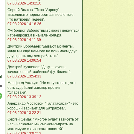
07.08.2026 14:32:10
Сергей Волков: "Пока "Акрону"
тяжеловато перестроиться после того,
что натворил Тедеев".
07.08.2026 14:18:26
Футболист Заболотный сможет вернуться
к тренировкам в начале ноября.
07.08.2026 14:11:39
Дмитрий Воробьев: "Бывают моменты,
когда мы ещё немного не понимаем друг
друга, есть над чем работать".
07.08.2026 14:06:54
Дмитрий Кузнецов: "Даку — очень
качественный, забивной футболист".
07.08.2026 13:54:33
м!
Манфред Угальде: "Не могу сказать, что
ю
есть судейский заговор против
"Спартака".
07.08.2026 13:39:12
Александр Мостовой: "Галатасарай" - это
хороший вариант для Батракова".
07.08.2026 13:22:21
Сергей Семак: "Многое будет зависеть от
нас - насколько мы сможем сыграть на
максимуме своих возможностей".
07.08.2026 13:07:13