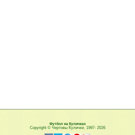
Футбол на Куличках
Copyright © Чертовы Кулички, 1997-
2026