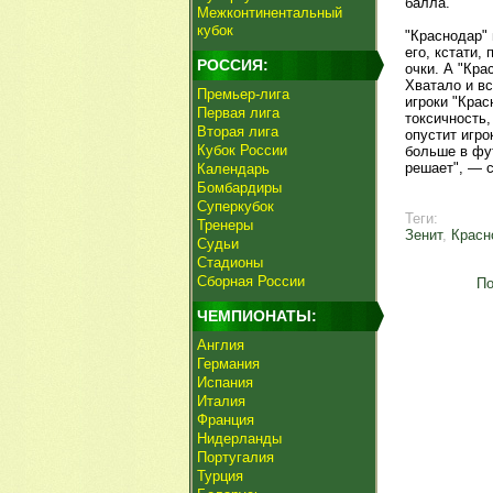
балла.
Межконтинентальный
кубок
"Краснодар" 
его, кстати,
РОССИЯ:
очки. А "Кра
Хватало и в
Премьер-лига
игроки "Крас
Первая лига
токсичность
Вторая лига
опустит игро
Кубок России
больше в фут
решает", — с
Календарь
Бомбардиры
Суперкубок
Теги:
Тренеры
Зенит
,
Красн
Судьи
Стадионы
Сборная России
По
ЧЕМПИОНАТЫ:
Англия
Германия
Испания
Италия
Франция
Нидерланды
Португалия
Турция