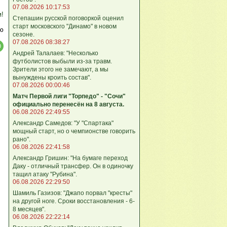
07.08.2026 10:17:53
м!
Степашин русской поговоркой оценил
старт московского "Динамо" в новом
ю
сезоне.
07.08.2026 08:38:27
Андрей Талалаев: "Несколько
футболистов выбыли из-за травм.
Зрители этого не замечают, а мы
вынуждены кроить состав".
07.08.2026 00:00:46
Матч Первой лиги "Торпедо" - "Сочи"
официально перенесён на 8 августа.
06.08.2026 22:49:55
Александр Самедов: "У "Спартака"
мощный старт, но о чемпионстве говорить
рано".
06.08.2026 22:41:58
Александр Гришин: "На бумаге переход
Даку - отличный трансфер. Он в одиночку
тащил атаку "Рубина".
06.08.2026 22:29:50
Шамиль Газизов: "Джапо порвал "кресты"
на другой ноге. Сроки восстановления - 6-
8 месяцев".
06.08.2026 22:22:14