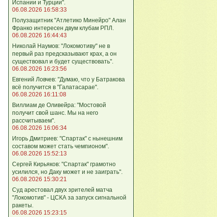
Испании и Турции".
06.08.2026 16:58:33
Полузащитник "Атлетико Минейро" Алан
Франко интересен двум клубам РПЛ.
06.08.2026 16:44:43
Николай Наумов: "Локомотиву" не в
первый раз предсказывают крах, а он
существовал и будет существовать".
06.08.2026 16:23:56
Евгений Ловчев: "Думаю, что у Батракова
всё получится в "Галатасарае".
06.08.2026 16:11:08
Виллиам де Оливейра: "Мостовой
получит свой шанс. Мы на него
рассчитываем".
06.08.2026 16:06:34
Игорь Дмитриев: "Спартак" с нынешним
составом может стать чемпионом".
06.08.2026 15:52:13
Сергей Кирьяков: "Спартак" грамотно
усилился, но Даку может и не заиграть".
06.08.2026 15:30:21
Суд арестовал двух зрителей матча
"Локомотив" - ЦСКА за запуск сигнальной
ракеты.
06.08.2026 15:23:15