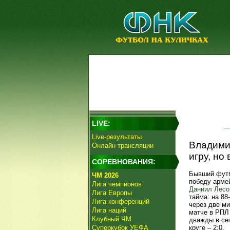
LIVE:
Live-результаты
Владими
Онлайн трансляции
игру, но
СОРЕВНОВАНИЯ:
Бывший футб
ЧМ 2026
победу арме
Лига чемпионов
Даниил Лесо
Лига Европы
тайма: на 88
Лига конференций
через две м
Лига наций
матче в РПЛ
Клубный ЧМ
дважды в сез
Суперкубок УЕФА
круге – 2:0.