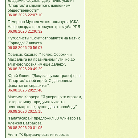
Владимир Обухов: "Даку точно усилит
"Спартак" и справится с давлением
общественности".
06.08.2026 22:07:10
Тамерлан Мусаев может покинуть ЦСКА.
На форварда претендуют три клуба РПЛ.
06.08.2026 21:36:32
Футболисты "Сочи" отправятся на матч с
"Торпедо" 7 августа.
06.08.2026 20:56:07
Франсис Кахигао: "Полех, Сорокин и
Массалыга на правильном пути, но до
элитного уровня им ещё далеко".
06.08.2026 20:49:29
Юрий Дюпин: "Даку заслужил трансфер в
"Спартак" своей игрой. С давлением
фанатов он справится".
06.08.2026 20:25:40
Массимо Каррера: "Я уверен, что игрокам,
которые могут придумать что-то
нестандартное, нужно давать свободу".
06.08.2026 20:15:15
"Галатасарай" предложил 33 млн евро за
Алексея Батракова.
06.08.2026 20:01:05
Агент: "К Дркушичу есть интерес из