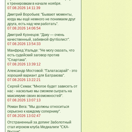
к тренировкам в начале ноября.
07.08.2026 14:11:39
Дмитрий Воробьев: "Бывают моменты,
когда мы ещё немного не понимаем друг
друга, есть над чем работать".
07.08.2026 14:06:54
Дмитрий Кузнецов: "Даку — очень
качественный, забивной футболист".
07.08.2026 13:54:33
Манфред Угальде: "Не могу сказать, что
есть судейский заговор против
"Спартака".
07.08.2026 13:39:12
Александр Мостовой: "Галатасарай" - это
хороший вариант для Батракова".
07.08.2026 13:22:21
Сергей Семак: "Многое будет зависеть от
нас - насколько мы сможем сыграть на
максимуме своих возможностей".
07.08.2026 13:07:13
Роман Вега: "Мы должны относиться
серьезно к каждому сопернику".
07.08.2026 13:02:47
Отстраненный за допинг Заболотный
стал игроком клуба Медиалиги "СКА-
Ростов".