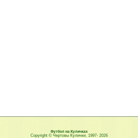
Футбол на Куличках
Copyright © Чертовы Кулички, 1997-
2026