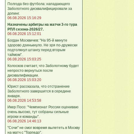
Полгода без футбола: нападающего
Заболотного дисквалифицировали за
допинг.
06.08.2026 15:16:29
Назначены арбитры на матчи 3-го тура
РПЛ сезона-2026/27.
06.08.2026 15:12:01
Богдан Москвичев: "На 95‑й минуте
здорово дзинькнуло. Не зря по‑дружески
подтолкнул штангу перед вторым
таймом".
06.08.2026 15:03:25
Колосков считает, что Заболотному будет
непросто вернуться после
дисквалификации.
06.08.2026 15:03:20
Юрист рассказала, что отстранение
Заболотного завершится в середине
января.
06.08.2026 14:53:58
Икер Посо: "Чемпионат России оцениваю
очень высоко, тут собраны сильные
игроки и команды".
06.08.2026 14:46:13
"Сочи" не смог вовремя вылететь в Москву
на матч с "Торпедо".