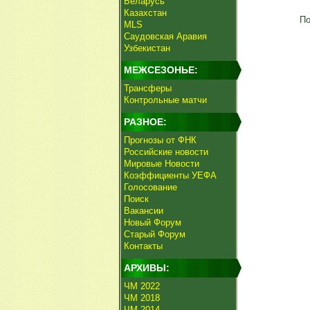
Беларусь
Казахстан
По
MLS
Саудовская Аравия
Узбекистан
МЕЖСЕЗОНЬЕ:
Трансферы
Контрольные матчи
РАЗНОЕ:
Прогнозы от ФНК
Российские новости
Мировые Новости
Коэффициенты УЕФА
Голосование
Поиск
Вакансии
Новый Форум
Старый Форум
Контакты
АРХИВЫ:
ЧМ 2022
ЧМ 2018
ЧМ 2014