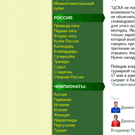
Межконтинентальный
"ЦСКА не пок
кубок
возможность 
не объяснит
РОССИЯ:
скомандоват
Премьер-лига
для этого ну
молодец. Явл
Первая лига
только зараб
Вторая лига
который вооб
Кубок России
говорить про
Календарь
претензии за
Бомбардиры
отрывать бош
Суперкубок
Нужно налади
Тренеры
Победив впе
Судьи
турнирной та
Стадионы
17 мая в рам
Сборная России
сыграет в К
"Локомотиво
ЧЕМПИОНАТЫ:
Англия
Теги:
Германия
Испания
Даниил
Италия
Франция
Нидерланды
Данила
Португалия
Турция
Владимир П