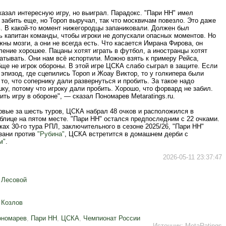
азал интересную игру, но выиграл. Парадокс. "Пари НН" имел
забить еще, но Тороп выручал, так что москвичам повезло. Это даже
ь. В какой-то момент нижегородцы запаниковали. Должен был
ь капитан команды, чтобы игроки не допускали опасных моментов. Но
жны мозги, а они не всегда есть. Что касается Имрана Фирова, он
ение хорошее. Пацаны хотят играть в футбол, а иностранцы хотят
атывать. Они нам всё испортили. Можно взять к примеру Рейса,
ще не игрок обороны. В этой игре ЦСКА слабо сыграл в защите. Если
 эпизод, где сцепились Тороп и Жоау Виктор, то у голкипера были
 то, что сопернику дали развернуться и пробить. За такое надо
ку, потому что игроку дали пробить. Хорошо, что форвард не забил.
ть игру в обороне", — сказал Пономарев Metaratings.ru.
рвые за шесть туров, ЦСКА набрал 48 очков и расположился в
блице на пятом месте. "Пари НН" остался предпоследним с 22 очками.
ках 30-го тура РПЛ, заключительного в сезоне 2025/26, "Пари НН"
азани против
"Рубина"
, ЦСКА встретится в домашнем дерби с
м"
.
2026-05-11 23:37:47
 Лесовой
 Козлов
ономарев
,
Пари НН
,
ЦСКА
,
Чемпионат России
Источник:
MetaRatings