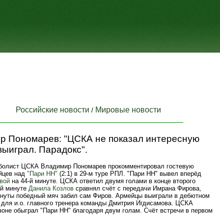
Российские новости
Мировые новости
/
р Пономарев: "ЦСКА не показал интересную
 выиграл. Парадокс".
олист ЦСКА Владимир Пономарев прокомментировал гостевую
йцев над
"Пари НН"
(2:1) в 29-м туре РПЛ. "Пари НН" вывел вперёд
вой
на 44-й минуте. ЦСКА ответил двумя голами в конце второго
-й минуте
Данила Козлов
сравнял счёт с передачи Имрана Фирова,
инуты победный мяч забил сам Фиров. Армейцы выиграли в дебютном
 для и.о. главного тренера команды Дмитрия Игдисамова. ЦСКА
оне обыграл "Пари НН" благодаря двум голам. Счёт встречи в первом