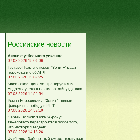
Российские новости
Анонс футбольного уик-энда.
07.08.2026 15:06:06
Густаво Пуэрта отказал "Зениту" ради
перехода в клуб АПЛ.
07.08.2026 15:02:25
Московское "Динамо" тренируется без
Андрея Лунева и Бактиера Зайнутдинова.
07.08.2026 14:51:54
Роман Березовский: "Зенит" - явный
фаворит на победу в РПЛ".
07.08.2026 14:32:10
Сергей Волков: "Пока "Акрону"
тяжеловато перестроиться после того,
что натворил Тедеев".
07.08.2026 14:18:26
Футболист Заболотный сможет вернуться