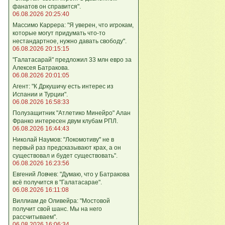
фанатов он справится".
06.08.2026 20:25:40
Массимо Каррера: "Я уверен, что игрокам,
которые могут придумать что-то
нестандартное, нужно давать свободу".
06.08.2026 20:15:15
"Галатасарай" предложил 33 млн евро за
Алексея Батракова.
06.08.2026 20:01:05
Агент: "К Дркушичу есть интерес из
Испании и Турции".
06.08.2026 16:58:33
Полузащитник "Атлетико Минейро" Алан
Франко интересен двум клубам РПЛ.
06.08.2026 16:44:43
Николай Наумов: "Локомотиву" не в
первый раз предсказывают крах, а он
существовал и будет существовать".
06.08.2026 16:23:56
Евгений Ловчев: "Думаю, что у Батракова
всё получится в "Галатасарае".
06.08.2026 16:11:08
Виллиам де Оливейра: "Мостовой
получит свой шанс. Мы на него
рассчитываем".
06.08.2026 16:06:34