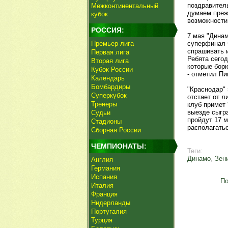
поздравитель
Межконтинентальный
думаем прежд
кубок
возможности 
РОССИЯ:
7 мая "Динам
Премьер-лига
суперфинал Ф
спрашивать и
Первая лига
Ребята сегод
Вторая лига
которые бор
Кубок России
- отметил Пи
Календарь
Бомбардиры
"Краснодар" 
Суперкубок
отстает от 
Тренеры
клуб примет
выезде сыгр
Судьи
пройдут 17 м
Стадионы
располагать
Сборная России
ЧЕМПИОНАТЫ:
Теги:
Динамо
,
Зен
Англия
Германия
Испания
По
Италия
Франция
Нидерланды
Португалия
Турция