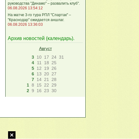
руководства "Динамо" – развалить клуб".
06.08.2026 13:54:12
На матче 3-го тура РПЛ "Спартак" –
"Краснодар" ожидается аншлаг.
06.08.2026 13:36:03
Архив новостей (
календарь
).
Август
3
10
17
24
31
4
11
18
25
5
12
19
26
6
13
20
27
7
14
21
28
1
8
15
22
29
2
9
16
23
30