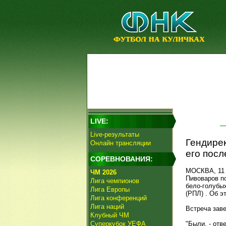
LIVE:
Live-результаты
Гендирек
Онлайн трансляции
его посл
СОРЕВНОВАНИЯ:
МОСКВА, 11 
ЧМ 2026
Пивоваров п
Лига чемпионов
бело-голубы
Лига Европы
(РПЛ) . Об 
Лига конференций
Лига наций
Встреча заве
Клубный ЧМ
Суперкубок УЕФА
"Были, - отв