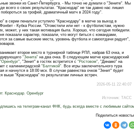
ные звонки из Санкт-Петербурга. - Мы точно не думали о "Зените". Мы
е всего о своих результатах. "Краснодар" не так давно нас лишил
побороться за трофей, драматичный матч в 2024 году".
о" в серии пенальти уступило "Краснодару" в матче за выход в
онбет - Кубка России. "Отомстили или нет - к футболистам, нужно
х, может, у них такая мотивация была. Хорошо, что сегодня победили.
ня показали характер, показали, что могут биться с командами,
ются за самые высокие места, уровень футбола и самоотдачи радует",
воваров.
занимает второе место в турнирной таблице РПЛ, набрав 63 очка, и
лидирующего
"Зенита"
на два очка. В следующем матче краснодарский
"Оренбург"
, "Зенит" в гостях встретится с
"Ростовом"
, "Динамо" на
ает с калининградской
"Балтикой"
. Все игры заключительного тура
ая и начнутся в 18:00 мск. В случае равенства очков "Зенит" будет
ся выше "Краснодара" по результатам личных встреч.
2026-05-11 22:40:07
ит
,
Краснодар
,
Оренбург
Источник:
ТАСС
дпишись на телеграм-канал ФНК, будь всегда вместе с любимым сайто
Поделиться новость