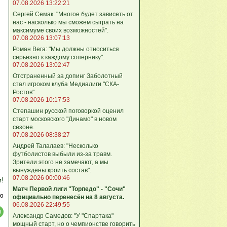
07.08.2026 13:22:21
Сергей Семак: "Многое будет зависеть от
нас - насколько мы сможем сыграть на
максимуме своих возможностей".
07.08.2026 13:07:13
Роман Вега: "Мы должны относиться
серьезно к каждому сопернику".
07.08.2026 13:02:47
Отстраненный за допинг Заболотный
стал игроком клуба Медиалиги "СКА-
Ростов".
07.08.2026 10:17:53
Степашин русской поговоркой оценил
старт московского "Динамо" в новом
сезоне.
07.08.2026 08:38:27
Андрей Талалаев: "Несколько
футболистов выбыли из-за травм.
Зрители этого не замечают, а мы
вынуждены кроить состав".
07.08.2026 00:00:46
м!
Матч Первой лиги "Торпедо" - "Сочи"
ю
официально перенесён на 8 августа.
06.08.2026 22:49:55
Александр Самедов: "У "Спартака"
мощный старт, но о чемпионстве говорить