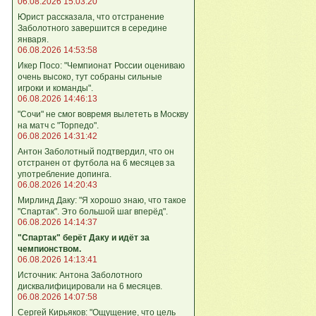
06.08.2026 15:03:20
Юрист рассказала, что отстранение
Заболотного завершится в середине
января.
06.08.2026 14:53:58
Икер Посо: "Чемпионат России оцениваю
очень высоко, тут собраны сильные
игроки и команды".
06.08.2026 14:46:13
"Сочи" не смог вовремя вылететь в Москву
на матч с "Торпедо".
06.08.2026 14:31:42
Антон Заболотный подтвердил, что он
отстранен от футбола на 6 месяцев за
употребление допинга.
06.08.2026 14:20:43
Мирлинд Даку: "Я хорошо знаю, что такое
"Спартак". Это большой шаг вперёд".
06.08.2026 14:14:37
"Спартак" берёт Даку и идёт за
чемпионством.
06.08.2026 14:13:41
Источник: Антона Заболотного
дисквалифицировали на 6 месяцев.
06.08.2026 14:07:58
Сергей Кирьяков: "Ощущение, что цель