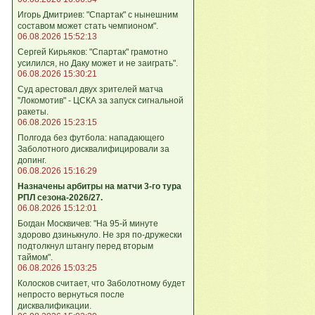
Игорь Дмитриев: "Спартак" с нынешним
составом может стать чемпионом".
06.08.2026 15:52:13
Сергей Кирьяков: "Спартак" грамотно
усилился, но Даку может и не заиграть".
06.08.2026 15:30:21
Суд арестовал двух зрителей матча
"Локомотив" - ЦСКА за запуск сигнальной
ракеты.
06.08.2026 15:23:15
Полгода без футбола: нападающего
Заболотного дисквалифицировали за
допинг.
06.08.2026 15:16:29
Назначены арбитры на матчи 3-го тура
РПЛ сезона-2026/27.
06.08.2026 15:12:01
Богдан Москвичев: "На 95‑й минуте
здорово дзинькнуло. Не зря по‑дружески
подтолкнул штангу перед вторым
таймом".
06.08.2026 15:03:25
Колосков считает, что Заболотному будет
непросто вернуться после
дисквалификации.