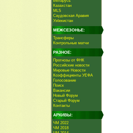
Беларусь
Казахстан
MLS
Саудовская Аравия
Узбекистан
МЕЖСЕЗОНЬЕ:
Трансферы
Контрольные матчи
РАЗНОЕ:
Прогнозы от ФНК
Российские новости
Мировые Новости
Коэффициенты УЕФА
Голосование
Поиск
Вакансии
Новый Форум
Старый Форум
Контакты
АРХИВЫ:
ЧМ 2022
ЧМ 2018
ЧМ 2014