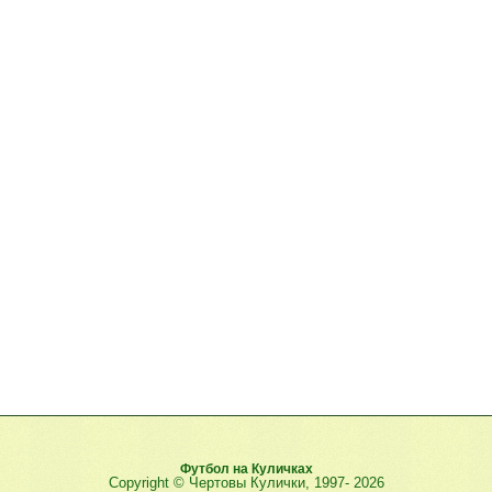
Футбол на Куличках
Copyright © Чертовы Кулички, 1997-
2026