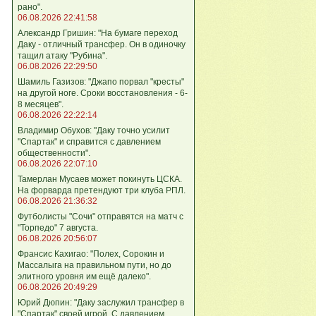
рано".
06.08.2026 22:41:58
Александр Гришин: "На бумаге переход
Даку - отличный трансфер. Он в одиночку
тащил атаку "Рубина".
06.08.2026 22:29:50
Шамиль Газизов: "Джапо порвал "кресты"
на другой ноге. Сроки восстановления - 6-
8 месяцев".
06.08.2026 22:22:14
Владимир Обухов: "Даку точно усилит
"Спартак" и справится с давлением
общественности".
06.08.2026 22:07:10
Тамерлан Мусаев может покинуть ЦСКА.
На форварда претендуют три клуба РПЛ.
06.08.2026 21:36:32
Футболисты "Сочи" отправятся на матч с
"Торпедо" 7 августа.
06.08.2026 20:56:07
Франсис Кахигао: "Полех, Сорокин и
Массалыга на правильном пути, но до
элитного уровня им ещё далеко".
06.08.2026 20:49:29
Юрий Дюпин: "Даку заслужил трансфер в
"Спартак" своей игрой. С давлением