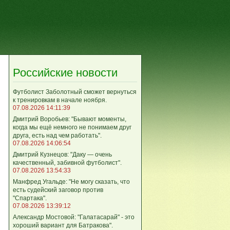
Российские новости
Футболист Заболотный сможет вернуться
к тренировкам в начале ноября.
07.08.2026 14:11:39
Дмитрий Воробьев: "Бывают моменты,
когда мы ещё немного не понимаем друг
друга, есть над чем работать".
07.08.2026 14:06:54
Дмитрий Кузнецов: "Даку — очень
качественный, забивной футболист".
07.08.2026 13:54:33
Манфред Угальде: "Не могу сказать, что
есть судейский заговор против
"Спартака".
07.08.2026 13:39:12
Александр Мостовой: "Галатасарай" - это
хороший вариант для Батракова".