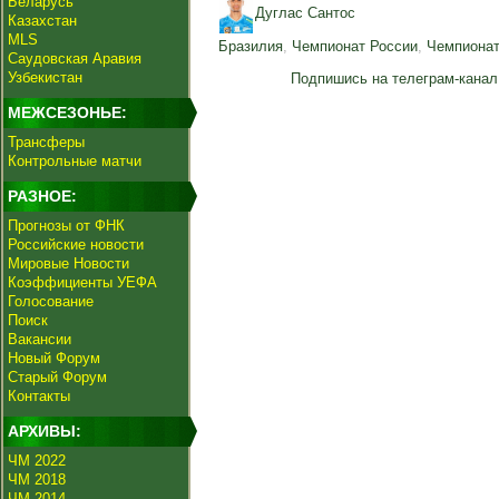
Беларусь
Дуглас Сантос
Казахстан
MLS
Бразилия
,
Чемпионат России
,
Чемпионат
Саудовская Аравия
Узбекистан
Подпишись на телеграм-канал
МЕЖСЕЗОНЬЕ:
Трансферы
Контрольные матчи
РАЗНОЕ:
Прогнозы от ФНК
Российские новости
Мировые Новости
Коэффициенты УЕФА
Голосование
Поиск
Вакансии
Новый Форум
Старый Форум
Контакты
АРХИВЫ:
ЧМ 2022
ЧМ 2018
ЧМ 2014