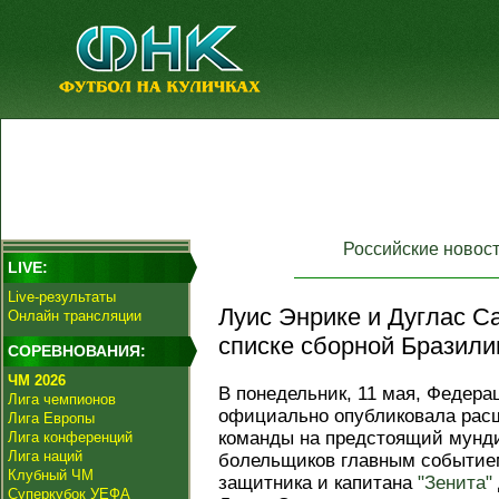
Российские новос
LIVE:
Live-результаты
Луис Энрике и Дуглас С
Онлайн трансляции
списке сборной Бразили
СОРЕВНОВАНИЯ:
ЧМ 2026
В понедельник, 11 мая, Федер
Лига чемпионов
официально опубликовала рас
Лига Европы
команды на предстоящий мунди
Лига конференций
Лига наций
болельщиков главным событием
Клубный ЧМ
защитника и капитана
"Зенита"
Суперкубок УЕФА