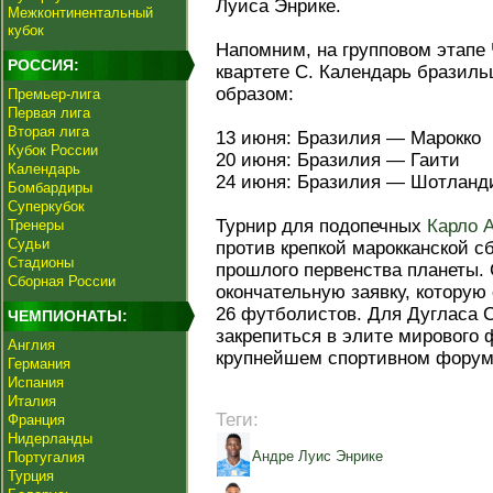
Луиса Энрике.
Межконтинентальный
кубок
Напомним, на групповом этапе 
РОССИЯ:
квартете С. Календарь бразил
образом:
Премьер-лига
Первая лига
Вторая лига
13 июня: Бразилия — Марокко
Кубок России
20 июня: Бразилия — Гаити
Календарь
24 июня: Бразилия — Шотланд
Бомбардиры
Суперкубок
Турнир для подопечных
Карло 
Тренеры
Судьи
против крепкой марокканской с
Стадионы
прошлого первенства планеты. 
Сборная России
окончательную заявку, которую
26 футболистов. Для Дугласа 
ЧЕМПИОНАТЫ:
закрепиться в элите мирового 
Англия
крупнейшем спортивном форум
Германия
Испания
Италия
Теги:
Франция
Нидерланды
Андре Луис Энрике
Португалия
Турция