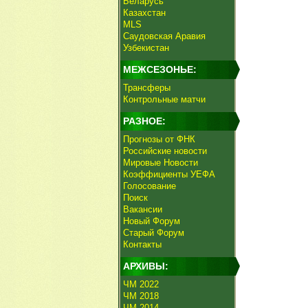
Беларусь
Казахстан
MLS
Саудовская Аравия
Узбекистан
МЕЖСЕЗОНЬЕ:
Трансферы
Контрольные матчи
РАЗНОЕ:
Прогнозы от ФНК
Российские новости
Мировые Новости
Коэффициенты УЕФА
Голосование
Поиск
Вакансии
Новый Форум
Старый Форум
Контакты
АРХИВЫ:
ЧМ 2022
ЧМ 2018
ЧМ 2014