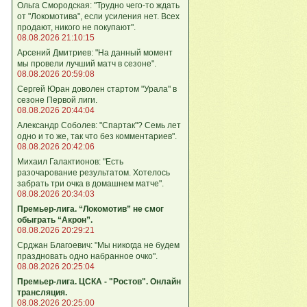
Ольга Смородская: "Трудно чего‑то ждать
от "Локомотива", если усиления нет. Всех
продают, никого не покупают".
08.08.2026 21:10:15
Арсений Дмитриев: "На данный момент
мы провели лучший матч в сезоне".
08.08.2026 20:59:08
Сергей Юран доволен стартом "Урала" в
сезоне Первой лиги.
08.08.2026 20:44:04
Александр Соболев: "Спартак"? Семь лет
одно и то же, так что без комментариев".
08.08.2026 20:42:06
Михаил Галактионов: "Есть
разочарование результатом. Хотелось
забрать три очка в домашнем матче".
08.08.2026 20:34:03
Премьер-лига. “Локомотив” не смог
обыграть “Акрон”.
08.08.2026 20:29:21
Срджан Благоевич: "Мы никогда не будем
праздновать одно набранное очко".
08.08.2026 20:25:04
Премьер-лига. ЦСКА - "Ростов". Онлайн
трансляция.
08.08.2026 20:25:00