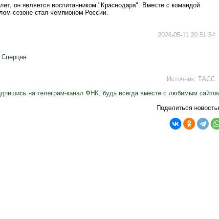
лет, он является воспитанником "Краснодара". Вместе с командой
шлом сезоне стал чемпионом России.
2026-05-11 20:51:54
 Сперцян
Источник:
ТАСС
дпишись на телеграм-канал ФНК, будь всегда вместе с любимым сайто
Поделиться новость