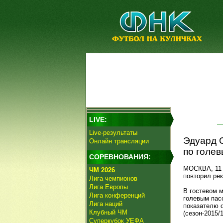
LIVE:
Live-результаты
Эдуард 
Онлайн трансляции
по голев
СОРЕВНОВАНИЯ:
МОСКВА, 11 
ЧМ 2026
повторил ре
Лига чемпионов
Лига Европы
В гостевом м
Лига конференций
голевым пасо
Лига наций
показателю о
Клубный ЧМ
(сезон-2015/
Суперкубок УЕФА