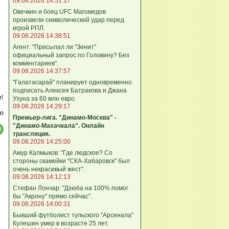
09.08.2026 14:51:17
Овечкин и боец UFC Магомедов
произвели символический удар перед
игрой РПЛ.
09.08.2026 14:38:51
Агент: "Присылал ли "Зенит"
официальный запрос по Головину? Без
комментариев".
09.08.2026 14:37:57
"Галатасарай" планирует одновременно
подписать Алексея Батракова и Джана
м!
Узуна за 60 млн евро.
09.08.2026 14:29:17
ю
Премьер-лига. "Динамо-Москва" -
"Динамо-Махачкала". Онлайн
трансляция.
09.08.2026 14:25:00
Амур Калмыков: "Где людское? Со
стороны скамейки "СКА-Хабаровск" был
очень некрасивый жест".
09.08.2026 14:12:13
Стефан Лончар: "Дзюба на 100% помог
бы "Акрону" прямо сейчас".
09.08.2026 14:00:31
Бывший футболист тульского "Арсенала"
Кулешин умер в возрасте 25 лет.