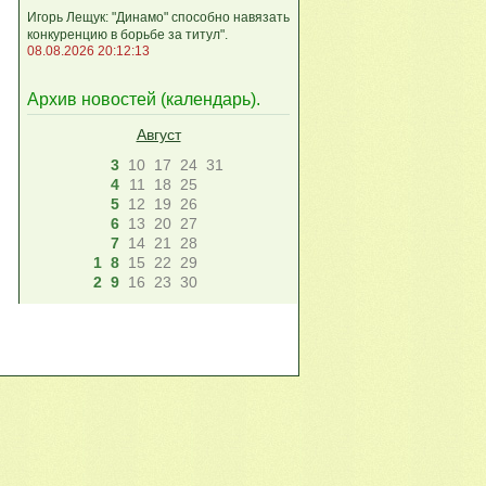
Игорь Лещук: "Динамо" способно навязать
конкуренцию в борьбе за титул".
08.08.2026 20:12:13
Архив новостей (
календарь
).
Август
3
10
17
24
31
4
11
18
25
5
12
19
26
6
13
20
27
7
14
21
28
1
8
15
22
29
2
9
16
23
30