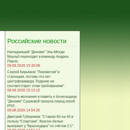
Российские новости
Нападающий "Динамо" Эль-Мехди
Маухуб переходит в команду Андреа
Пирло.
09.08.2026 15:30:08
Сергей Кирьяков: "Локомотив" в
стагнации, потому что нет
центрфорварда. Руденко не
соответствует этим требованиям".
09.08.2026 15:13:15
Минута молчания в память о болельщице
"Динамо" Сушковой прошла перед игрой
РПЛ.
09.08.2026 14:54:20
Дмитрий Губерниев: "Ставлю 60 на 40 в
пользу "Спартака". Красно-белые
выиграют у "Краснодара" со счётом 2:1".