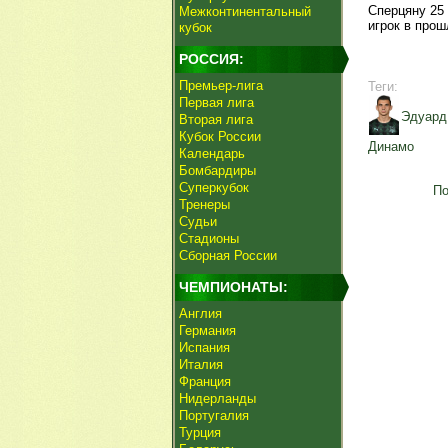
Сперцяну 25 
Межконтинентальный
игрок в про
кубок
РОССИЯ:
Премьер-лига
Теги:
Первая лига
Эдуард
Вторая лига
Кубок России
Динамо
Календарь
Бомбардиры
Суперкубок
По
Тренеры
Судьи
Стадионы
Сборная России
ЧЕМПИОНАТЫ:
Англия
Германия
Испания
Италия
Франция
Нидерланды
Португалия
Турция