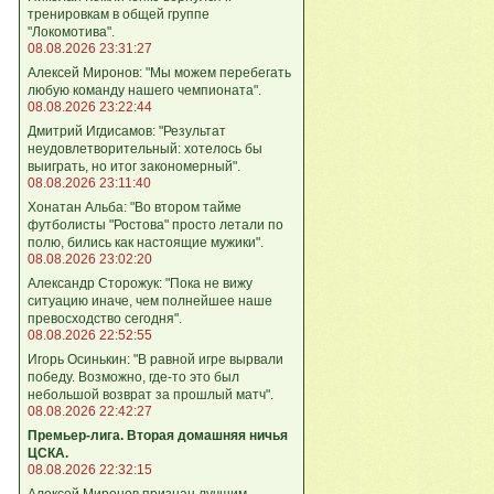
тренировкам в общей группе
"Локомотива".
08.08.2026 23:31:27
Алексей Миронов: "Мы можем перебегать
любую команду нашего чемпионата".
08.08.2026 23:22:44
Дмитрий Игдисамов: "Результат
неудовлетворительный: хотелось бы
выиграть, но итог закономерный".
08.08.2026 23:11:40
Хонатан Альба: "Во втором тайме
футболисты "Ростова" просто летали по
полю, бились как настоящие мужики".
08.08.2026 23:02:20
Александр Сторожук: "Пока не вижу
ситуацию иначе, чем полнейшее наше
превосходство сегодня".
08.08.2026 22:52:55
Игорь Осинькин: "В равной игре вырвали
победу. Возможно, где-то это был
небольшой возврат за прошлый матч".
08.08.2026 22:42:27
Премьер-лига. Вторая домашняя ничья
ЦСКА.
08.08.2026 22:32:15
Алексей Миронов признан лучшим