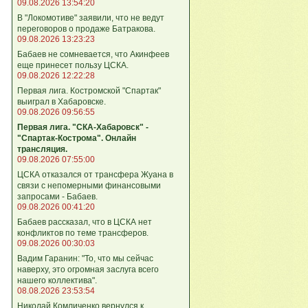
09.08.2026 13:54:20
В "Локомотиве" заявили, что не ведут
переговоров о продаже Батракова.
09.08.2026 13:23:23
Бабаев не сомневается, что Акинфеев
еще принесет пользу ЦСКА.
09.08.2026 12:22:28
Первая лига. Костромской "Спартак"
выиграл в Хабаровске.
09.08.2026 09:56:55
Первая лига. "СКА-Хабаровск" -
"Спартак-Кострома". Онлайн
трансляция.
09.08.2026 07:55:00
ЦСКА отказался от трансфера Жуана в
связи с непомерными финансовыми
запросами - Бабаев.
09.08.2026 00:41:20
Бабаев рассказал, что в ЦСКА нет
конфликтов по теме трансферов.
09.08.2026 00:30:03
Вадим Гаранин: "То, что мы сейчас
наверху, это огромная заслуга всего
нашего коллектива".
08.08.2026 23:53:54
Николай Комличенко вернулся к