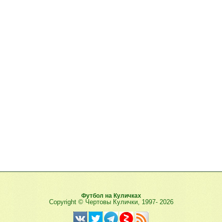
Футбол на Куличках
Copyright © Чертовы Кулички, 1997-
2026