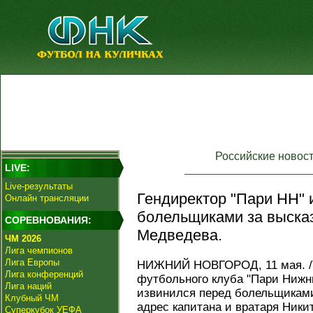
Российские новос
LIVE:
Live-результаты
Гендиректор "Пари НН" 
Онлайн трансляции
болельщиками за выска
СОРЕВНОВАНИЯ:
Медведева.
ЧМ 2026
Лига чемпионов
Лига Европы
НИЖНИЙ НОВГОРОД, 11 мая. /Т
Лига конференций
футбольного клуба "Пари Нижн
Лига наций
извинился перед болельщиками
Клубный ЧМ
адрес капитана и вратаря Ники
Суперкубок УЕФА