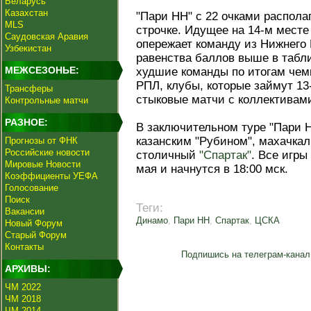
Беларусь
Казахстан
"Пари НН" с 22 очками распола
MLS
строчке. Идущее на 14-м месте
Саудовская Аравия
опережает команду из Нижнего 
Узбекистан
равенства баллов выше в табли
МЕЖСЕЗОНЬЕ:
худшие команды по итогам чем
РПЛ, клубы, которые займут 13-
Трансферы
стыковые матчи с коллективам
Контрольные матчи
РАЗНОЕ:
В заключительном туре "Пари Н
казанским "Рубином", махачкал
Прогнозы от ФНК
Российские новости
столичный
"Спартак"
. Все игры
Мировые Новости
мая и начнутся в 18:00 мск.
Коэффициенты УЕФА
Голосование
Поиск
Теги:
Вакансии
Динамо
,
Пари НН
,
Спартак
,
ЦСКА
Новый Форум
Старый Форум
Контакты
Подпишись на телеграм-канал
АРХИВЫ:
ЧМ 2022
ЧМ 2018
ЧМ 2014