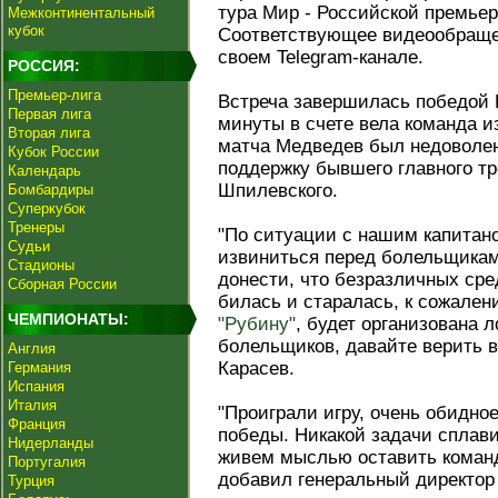
тура Мир - Российской премьер
Межконтинентальный
кубок
Соответствующее видеообраще
своем Telegram-канале.
РОССИЯ:
Премьер-лига
Встреча завершилась победой Ц
Первая лига
минуты в счете вела команда и
Вторая лига
матча Медведев был недоволен
Кубок России
поддержку бывшего главного т
Календарь
Шпилевского.
Бомбардиры
Суперкубок
Тренеры
"По ситуации с нашим капита
Судьи
извиниться перед болельщикам
Стадионы
донести, что безразличных сред
Сборная России
билась и старалась, к сожален
ЧЕМПИОНАТЫ:
"Рубину"
, будет организована 
болельщиков, давайте верить в 
Англия
Карасев.
Германия
Испания
Италия
"Проиграли игру, очень обидно
Франция
победы. Никакой задачи сплави
Нидерланды
живем мыслью оставить команд
Португалия
добавил генеральный директо
Турция