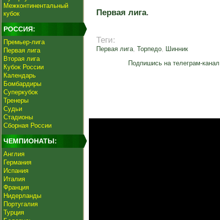
Межконтинентальный
Первая лига
.
кубок
РОССИЯ:
Теги:
Премьер-лига
Первая лига
,
Торпедо
,
Шинник
Первая лига
Вторая лига
Подпишись на телеграм-канал
Кубок России
Календарь
Бомбардиры
Суперкубок
Тренеры
Судьи
Стадионы
Сборная России
ЧЕМПИОНАТЫ:
Англия
Германия
Испания
Италия
Франция
Нидерланды
Португалия
Турция