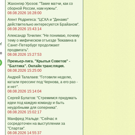
Жахонгир Урозов: "Такие матчи, как со
сборной России, нам нужны".
08.08.2026 16:28:00
Агент Родригеса: "ЦСКА и "Динамо"
действительно интересуются Брайаном".
08.08.2026 15:43:14
Александр Точилин: "Не понимаю, почему
тему о мифическом отъезде Тюкавина в
м!
Санкт-Петербург продолжают
продвигать".
ю
08.08.2026 15:27:53
Премьер-лига. "Крылья Советов" -
"Балтика". Онлайн трансляция.
08.08.2026 15:25:00
Андрей Талалаев: "Готовили неделю,
катали прессинг под Чернова, а его раз -
и нет".
08.08.2026 15:14:04
Сергей Булатов: "Стремимся придумать
идеи под каждую команду и быть
неудобными для соперника".
08.08.2026 15:02:17
Манфред Угальде: "Сейчас я
сосредоточен на выступлении за
"Спартак".
08.08.2026 14:55:37