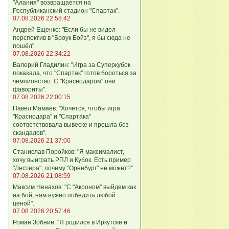
"Алания" возвращается на
Республиканский стадион "Спартак".
07.08.2026 22:58:42
Андрей Ещенко: "Если бы не видел
перспектив в "Броук Бойз", я бы сюда не
пошёл".
07.08.2026 22:34:22
Валерий Гладилин: "Игра за Суперкубок
показала, что "Спартак" готов бороться за
чемпионство. С "Краснодаром" они
фавориты".
07.08.2026 22:00:15
Павел Мамаев: "Хочется, чтобы игра
"Краснодара" и "Спартака"
соответствовала вывеске и прошла без
скандалов".
07.08.2026 21:37:00
Станислав Поройков: "Я максималист,
хочу выиграть РПЛ и Кубок. Есть пример
"Лестера", почему "Оренбург" не может?"
07.08.2026 21:08:59
Максим Ненахов: "С "Акроном" выйдем как
на бой, нам нужно победить любой
ценой".
07.08.2026 20:57:46
Роман Зобнин: "Я родился в Иркутске и