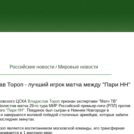
Российские новости
Мировые новости
/
в Тороп - лучший игрок матча между "Пари НН"
ковского ЦСКА
Владислав Тороп
признан экспертами "Матч ТВ"
олистом матча 29‑го тура МИР Российской премьер‑лиги (РПЛ) против
ого
"Пари НН"
. Поединок был сыгран в Нижнем Новгороде в
 и завершился волевой победой столичных армейцев, которые забили
последних минутах.
ороп является воспитанником московской команды, его трансферная
енивается в 1 миллион евро.