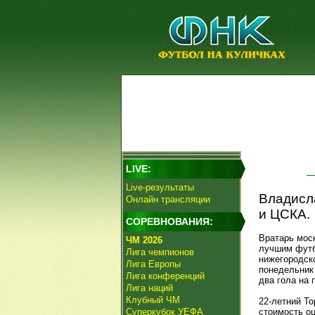
LIVE:
Live-результаты
Владисла
Онлайн трансляции
и ЦСКА.
СОРЕВНОВАНИЯ:
Вратарь мос
ЧМ 2026
лучшим футб
Лига чемпионов
нижегородск
Лига Европы
понедельник
Лига конференций
два гола на 
Лига наций
Клубный ЧМ
22-летний Т
Суперкубок УЕФА
стоимость оц