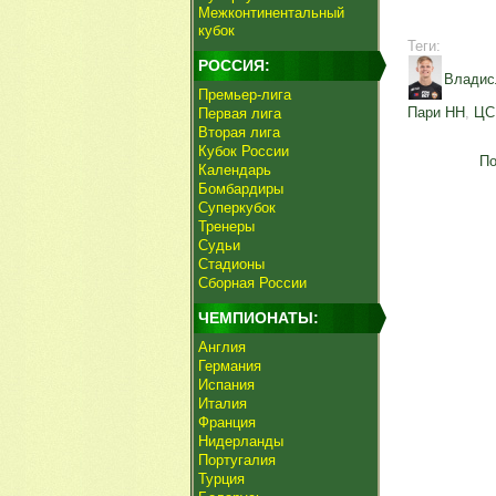
Межконтинентальный
кубок
Теги:
РОССИЯ:
Владис
Премьер-лига
Пари НН
,
ЦС
Первая лига
Вторая лига
Кубок России
По
Календарь
Бомбардиры
Суперкубок
Тренеры
Судьи
Стадионы
Сборная России
ЧЕМПИОНАТЫ:
Англия
Германия
Испания
Италия
Франция
Нидерланды
Португалия
Турция