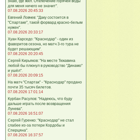
знаю, где жил. Отключение горячей воды
для меня ничего не значит".
07.08.2026 20:45:33
Евгений Ловчев: "Даку состоится в
"Спартаке", такой форвард красно-белым
нужен".
07.08.2026 20:33:17
Хуан Карседо: "Краснодар" - один из
фаворитов сезона, но матч 3-го тура не
будет решающим".
07.08.2026 20:20:45
Сергей Кирьяков: "На месте Тюкавина
любой бы плюнул в руководство "Динамо"
и ушёл".
07.08.2026 20:09:15
На матч "Спартак" - "Краснодар" продано
почти 35 тысяч билетов.
07.08.2026 17:01:14
Курбан Расулов: "Надеюсь, что буду
дальше играть после возвращения
Лунева".
07.08.2026 16:51:07
Сергей Гуренко: "Краснодар" не стал
слабее из-за потери Кордобы и
Сперцяна".
07.08.2026 16:37:57