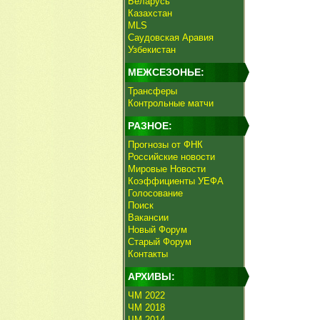
Беларусь
Казахстан
MLS
Саудовская Аравия
Узбекистан
МЕЖСЕЗОНЬЕ:
Трансферы
Контрольные матчи
РАЗНОЕ:
Прогнозы от ФНК
Российские новости
Мировые Новости
Коэффициенты УЕФА
Голосование
Поиск
Вакансии
Новый Форум
Старый Форум
Контакты
АРХИВЫ:
ЧМ 2022
ЧМ 2018
ЧМ 2014