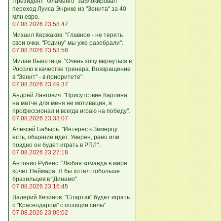
Президент "Фламенго" заблокировал
переход Луиса Энрике из "Зенита" за 40
млн евро.
07.08.2026 23:58:47
Михаил Кержаков: "Главное - не терять
свои очки. "Родину" мы уже разобрали".
07.08.2026 23:53:58
Милан Вьештица: "Очень хочу вернуться в
Россию в качестве тренера. Возвращение
в "Зенит" - в приоритете".
07.08.2026 23:49:37
Андрей Лангович: "Присутствие Карпина
на матче для меня не мотивация, я
профессионал и всегда играю на победу".
07.08.2026 23:33:07
Алексей Бабырь: "Интерес к Замерцу
есть, общение идет. Уверен, рано или
поздно он будет играть в РПЛ".
07.08.2026 23:27:18
Антонио Рубенс: "Любая команда в мире
хочет Неймара. Я бы хотел побольше
бразильцев в "Динамо".
07.08.2026 23:16:45
Валерий Кечинов: "Спартак" будет играть
с "Краснодаром" с позиции силы".
07.08.2026 23:06:02