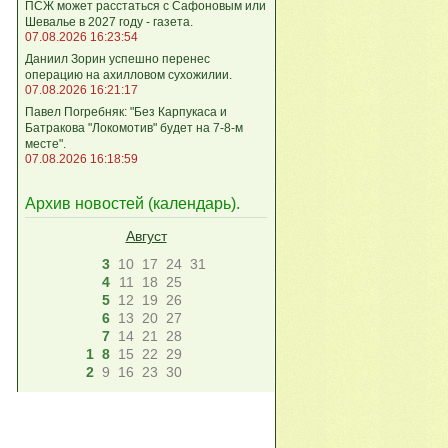
ПСЖ может расстаться с Сафоновым или
Шевалье в 2027 году - газета.
07.08.2026 16:23:54
Даниил Зорин успешно перенес
операцию на ахилловом сухожилии.
07.08.2026 16:21:17
Павел Погребняк: "Без Карпукаса и
Батракова "Локомотив" будет на 7-8-м
месте".
07.08.2026 16:18:59
Архив новостей (
календарь
).
Август
3
10
17
24
31
4
11
18
25
5
12
19
26
6
13
20
27
7
14
21
28
1
8
15
22
29
2
9
16
23
30