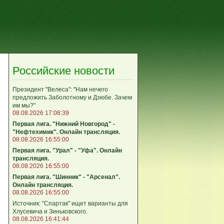
Российские новости
Президент "Велеса": "Нам нечего
предложить Заболотному и Дзюбе. Зачем
им мы?"
08.08.2026 17:08:39
Первая лига. "Нижний Новгород" -
"Нефтехимик". Онлайн трансляция.
08.08.2026 16:55:00
Первая лига. "Урал" - "Уфа". Онлайн
трансляция.
08.08.2026 16:55:00
Первая лига. "Шинник" - "Арсенал".
Онлайн трансляция.
08.08.2026 16:55:00
Источник: "Спартак" ищет варианты для
Хлусевича и Зиньковского.
08.08.2026 16:41:44