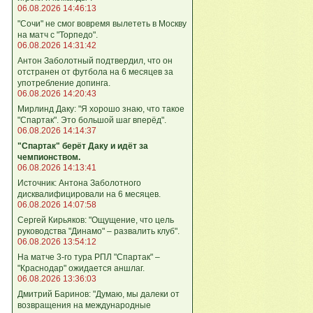
06.08.2026 14:46:13
"Сочи" не смог вовремя вылететь в Москву
на матч с "Торпедо".
06.08.2026 14:31:42
Антон Заболотный подтвердил, что он
отстранен от футбола на 6 месяцев за
употребление допинга.
06.08.2026 14:20:43
Мирлинд Даку: "Я хорошо знаю, что такое
"Спартак". Это большой шаг вперёд".
06.08.2026 14:14:37
"Спартак" берёт Даку и идёт за
чемпионством.
06.08.2026 14:13:41
Источник: Антона Заболотного
дисквалифицировали на 6 месяцев.
06.08.2026 14:07:58
Сергей Кирьяков: "Ощущение, что цель
руководства "Динамо" – развалить клуб".
06.08.2026 13:54:12
На матче 3-го тура РПЛ "Спартак" –
"Краснодар" ожидается аншлаг.
06.08.2026 13:36:03
Дмитрий Баринов: "Думаю, мы далеки от
возвращения на международные