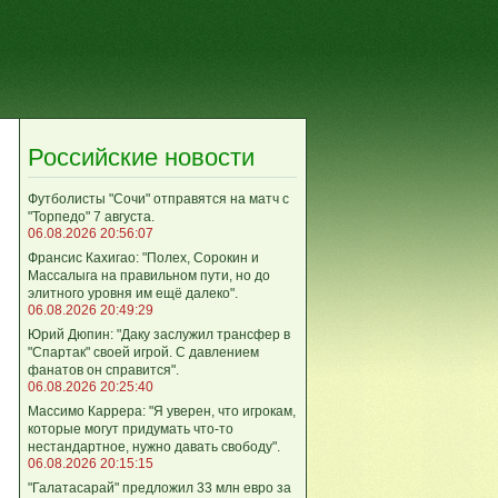
Российские новости
Футболисты "Сочи" отправятся на матч с
"Торпедо" 7 августа.
06.08.2026 20:56:07
Франсис Кахигао: "Полех, Сорокин и
Массалыга на правильном пути, но до
элитного уровня им ещё далеко".
06.08.2026 20:49:29
Юрий Дюпин: "Даку заслужил трансфер в
"Спартак" своей игрой. С давлением
фанатов он справится".
06.08.2026 20:25:40
Массимо Каррера: "Я уверен, что игрокам,
которые могут придумать что-то
нестандартное, нужно давать свободу".
06.08.2026 20:15:15
"Галатасарай" предложил 33 млн евро за