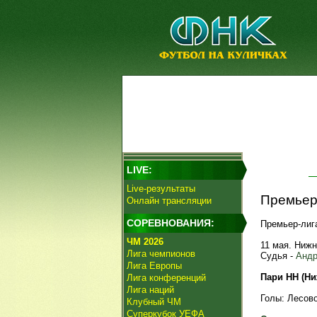
LIVE:
Live-результаты
Премьер-
Онлайн трансляции
СОРЕВНОВАНИЯ:
Премьер-лига
ЧМ 2026
11 мая. Ниж
Лига чемпионов
Судья -
Андр
Лига Европы
Пари НН (Ниж
Лига конференций
Лига наций
Голы: Лесовой
Клубный ЧМ
Суперкубок УЕФА