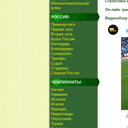
Статистика 
Межконтинентальный
кубок
Он-лайн тра
РОССИЯ:
Видеообзор 
Премьер-лига
Первая лига
Вторая лига
Кубок России
Календарь
Бомбардиры
Суперкубок
Тренеры
Судьи
Стадионы
Сборная России
ЧЕМПИОНАТЫ:
Англия
Германия
Испания
Италия
Франция
Нидерланды
Португалия
Турция