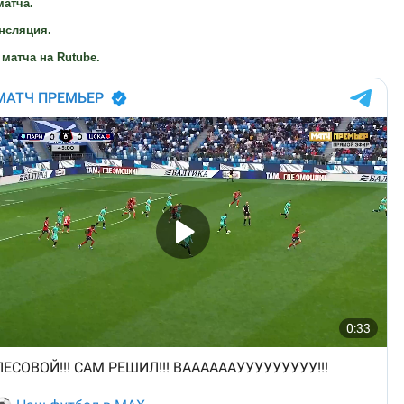
матча.
нсляция.
матча на Rutube.