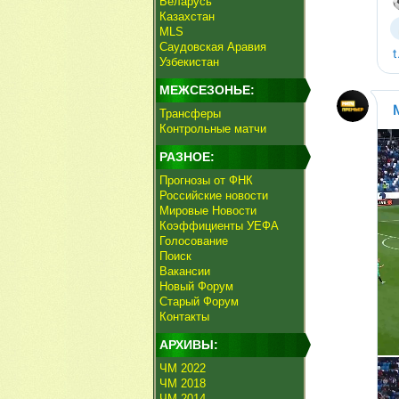
Беларусь
Казахстан
MLS
Саудовская Аравия
Узбекистан
МЕЖСЕЗОНЬЕ:
Трансферы
Контрольные матчи
РАЗНОЕ:
Прогнозы от ФНК
Российские новости
Мировые Новости
Коэффициенты УЕФА
Голосование
Поиск
Вакансии
Новый Форум
Старый Форум
Контакты
АРХИВЫ:
ЧМ 2022
ЧМ 2018
ЧМ 2014