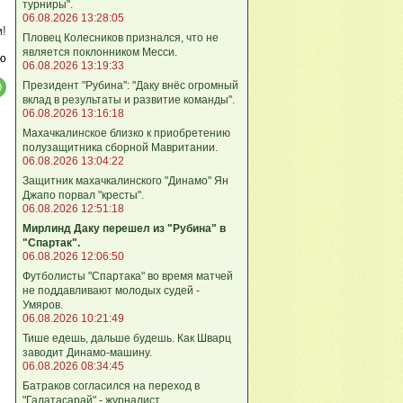
турниры".
06.08.2026 13:28:05
м!
Пловец Колесников признался, что не
является поклонником Месси.
ю
06.08.2026 13:19:33
Президент "Рубина": "Даку внёс огромный
вклад в результаты и развитие команды".
06.08.2026 13:16:18
Махачкалинское близко к приобретению
полузащитника сборной Мавритании.
06.08.2026 13:04:22
Защитник махачкалинского "Динамо" Ян
Джапо порвал "кресты".
06.08.2026 12:51:18
Мирлинд Даку перешел из "Рубина" в
"Спартак".
06.08.2026 12:06:50
Футболисты "Спартака" во время матчей
не поддавливают молодых судей -
Умяров.
06.08.2026 10:21:49
Тише едешь, дальше будешь. Как Шварц
заводит Динамо-машину.
06.08.2026 08:34:45
Батраков согласился на переход в
"Галатасарай" - журналист.