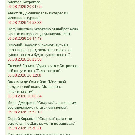
Алексея Батракова.
06.08.2026 20:01:05
Агент: "К Дркушичу есть интерес из
Испании и Турции".
06.08.2026 16:58:33
Полузащитник "Атлетико Минейро" Алан
Франко интересен двум клубам РПЛ.
06.08.2026 16:44:43
Николай Наумов: "Локомотиву" не в
первый раз предсказывают крах, а он
существовал и будет существовать".
06.08.2026 16:23:56
Евгений Ловчев: "Думаю, что у Батракова
всё получится в "Галатасарае".
06.08.2026 16:11:08
Виллиам де Оливейра: "Мостовой
получит свой шанс. Мы на него
рассчитываем".
06.08.2026 16:06:34
Игорь Дмитриев: "Спартак" с нынешним
составом может стать чемпионом".
06.08.2026 15:52:13
Сергей Кирьяков: "Спартак" грамотно
усилился, но Даку может и не заиграть".
06.08.2026 15:30:21
Суд арестовал двух зрителей матча