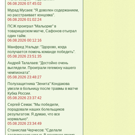
06.08.2026 07:45:02
Мурад Мусаев: "Я доволен содержанием,
но расстраивает концовка".
06.08.2026 01:02:24
ПСЖ проиграл "Мальорке" в
товарищеском матче, Сафонов отыграл
один тайм.
06.08.2026 00:12:16
Манфред Угальде: "Здорово, когда
получается помочь команде победить".
05.08.2026 23:51:35
Андрей Талалаев: "Достойно очень
выглядели. Проиграли гегемону нашего
чемпионата".
05.08.2026 23:48:27
Полузащитника "Зенита" Кондакова
увезли в больницу после травмы в матче
Кубка России.
05.08.2026 23:37:42
Сергей Семак: "Мы победили,
порадовали наших болельщиков
результатом. Я думаю, что все
нормально".
05.08.2026 23:34:49
Станислав Черчесов: "Сделали
заслуженную ничью. В основное время