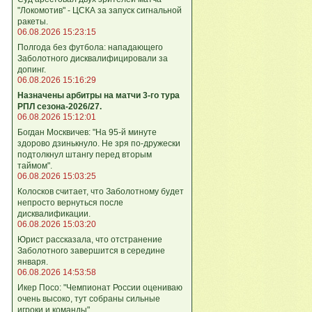
"Локомотив" - ЦСКА за запуск сигнальной
ракеты.
06.08.2026 15:23:15
Полгода без футбола: нападающего
Заболотного дисквалифицировали за
допинг.
06.08.2026 15:16:29
Назначены арбитры на матчи 3-го тура
РПЛ сезона-2026/27.
06.08.2026 15:12:01
Богдан Москвичев: "На 95‑й минуте
здорово дзинькнуло. Не зря по‑дружески
подтолкнул штангу перед вторым
таймом".
06.08.2026 15:03:25
Колосков считает, что Заболотному будет
непросто вернуться после
дисквалификации.
06.08.2026 15:03:20
Юрист рассказала, что отстранение
Заболотного завершится в середине
января.
06.08.2026 14:53:58
Икер Посо: "Чемпионат России оцениваю
очень высоко, тут собраны сильные
игроки и команды".