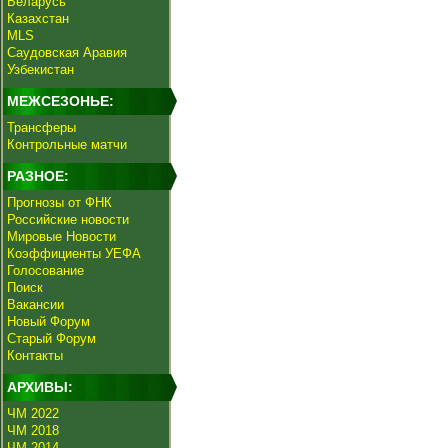
Беларусь
Казахстан
MLS
Саудовская Аравия
Узбекистан
МЕЖСЕЗОНЬЕ:
Трансферы
Контрольные матчи
РАЗНОЕ:
Прогнозы от ФНК
Российские новости
Мировые Новости
Коэффициенты УЕФА
Голосование
Поиск
Вакансии
Новый Форум
Старый Форум
Контакты
АРХИВЫ:
ЧМ 2022
ЧМ 2018
ЧМ 2014