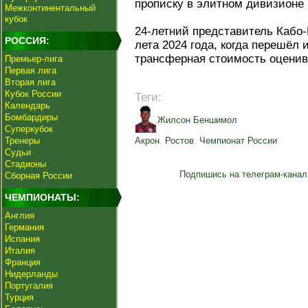
прописку в элитном дивизионе
Межконтинентальный
кубок
24-летний представитель Кабо-
РОССИЯ:
лета 2024 года, когда перешёл 
трансферная стоимость оценива
Премьер-лига
Первая лига
Вторая лига
Кубок России
Теги:
Календарь
Бомбардиры
Жилсон Беншимол
Суперкубок
Тренеры
Акрон
,
Ростов
,
Чемпионат России
Судьи
Стадионы
Подпишись на телеграм-канал
Сборная России
ЧЕМПИОНАТЫ:
Англия
Германия
Испания
Италия
Франция
Нидерланды
Португалия
Турция