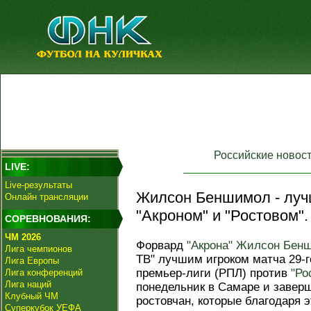
Российские новос
LIVE:
Live-результаты
Жилсон Беншимол - луч
Онлайн трансляции
"Акроном" и "Ростовом".
СОРЕВНОВАНИЯ:
ЧМ 2026
Форвард
"Акрона"
Жилсон Бен
Лига чемпионов
ТВ" лучшим игроком матча 29‑
Лига Европы
премьер‑лиги (РПЛ) против
"Ро
Лига конференций
Лига наций
понедельник в Самаре и заверш
Клубный ЧМ
ростовчан, которые благодаря 
Суперкубок УЕФА