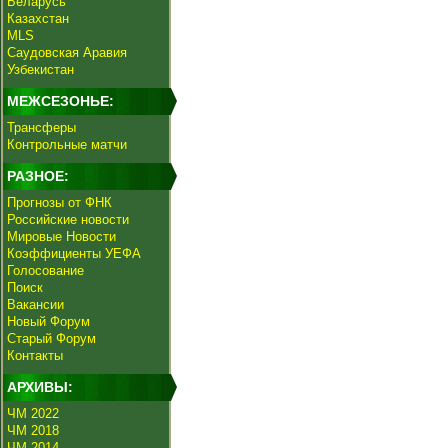
Беларусь
Казахстан
MLS
Саудовская Аравия
Узбекистан
МЕЖСЕЗОНЬЕ:
Трансферы
Контрольные матчи
РАЗНОЕ:
Прогнозы от ФНК
Российские новости
Мировые Новости
Коэффициенты УЕФА
Голосование
Поиск
Вакансии
Новый Форум
Старый Форум
Контакты
АРХИВЫ:
ЧМ 2022
ЧМ 2018
ЧМ 2014