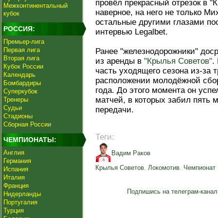
провёл прекрасный отрезок в "
Межконтинентальный
наверное, на него не только М
кубок
остальные другими глазами по
РОССИЯ:
интервью Legalbet.
Премьер-лига
Первая лига
Ранее "железнодорожники" доср
Вторая лига
из аренды в
"Крылья Советов"
.
Кубок России
часть уходящего сезона из-за 
Календарь
расположении молодёжной сбор
Бомбардиры
года. До этого момента он успе
Суперкубок
матчей, в которых забил пять 
Тренеры
Судьи
передачи.
Стадионы
Сборная России
Теги:
ЧЕМПИОНАТЫ:
Англия
Вадим Раков
Германия
Крылья Советов
,
Локомотив
,
Чемпионат 
Испания
Италия
Франция
Подпишись на телеграм-канал
Нидерланды
Португалия
Турция