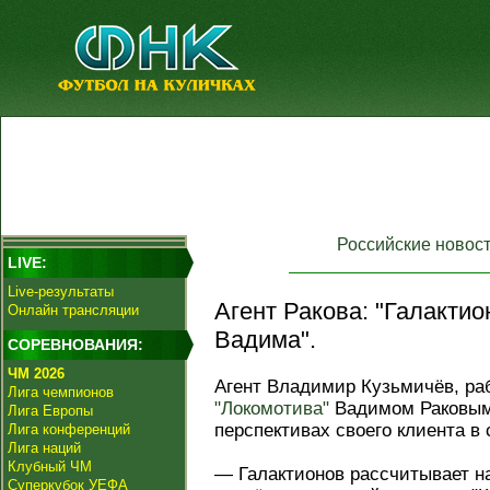
Российские новос
LIVE:
Live-результаты
Агент Ракова: "Галактио
Онлайн трансляции
Вадима".
СОРЕВНОВАНИЯ:
ЧМ 2026
Агент Владимир Кузьмичёв, р
Лига чемпионов
"Локомотива"
Вадимом Раковым
Лига Европы
перспективах своего клиента в
Лига конференций
Лига наций
Клубный ЧМ
— Галактионов рассчитывает н
Суперкубок УЕФА