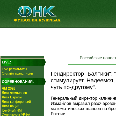
Российские новос
LIVE:
Live-результаты
Гендиректор "Балтики": 
Онлайн трансляции
стимулирует. Надеемся,
СОРЕВНОВАНИЯ:
чуть по-другому".
ЧМ 2026
Лига чемпионов
Лига Европы
Генеральный директор калинин
Лига конференций
Измайлов выразил разочарован
Лига наций
математических шансов на бр
Клубный ЧМ
России.
Суперкубок УЕФА