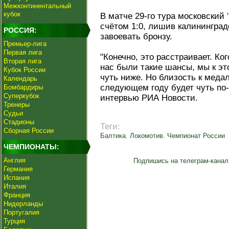
Межконтинентальный
кубок
В матче 29-го тура московский
счётом 1:0, лишив калинингра
РОССИЯ:
завоевать бронзу.
Премьер-лига
Первая лига
"Конечно, это расстраивает. Ко
Вторая лига
нас были такие шансы, мы к эт
Кубок России
чуть ниже. Но близость к меда
Календарь
следующем году будет чуть по-
Бомбардиры
Суперкубок
интервью РИА Новости.
Тренеры
Судьи
Стадионы
Теги:
Сборная России
Балтика
,
Локомотив
,
Чемпионат России
ЧЕМПИОНАТЫ:
Англия
Подпишись на телеграм-канал
Германия
Испания
Италия
Франция
Нидерланды
Португалия
Турция