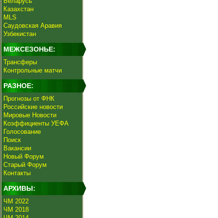
Беларусь
Казахстан
MLS
Саудовская Аравия
Узбекистан
МЕЖСЕЗОНЬЕ:
Трансферы
Контрольные матчи
РАЗНОЕ:
Прогнозы от ФНК
Российские новости
Мировые Новости
Коэффициенты УЕФА
Голосование
Поиск
Вакансии
Новый Форум
Старый Форум
Контакты
АРХИВЫ:
ЧМ 2022
ЧМ 2018
ЧМ 2014