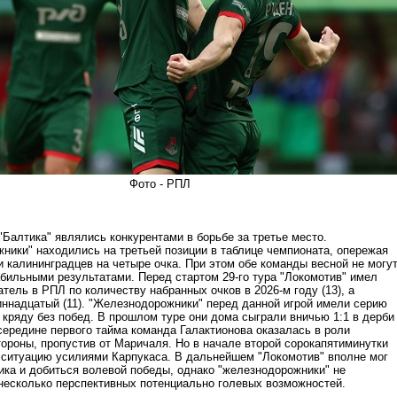
Фото - РПЛ
"Балтика" являлись конкурентами в борьбе за третье место.
ники" находились на третьей позиции в таблице чемпионата, опережая
 калининградцев на четыре очка. При этом обе команды весной не могу
абильными результатами. Перед стартом 29-го тура "Локомотив" имел
тель в РПЛ по количеству набранных очков в 2026-м году (13), а
диннадцатый (11). "Железнодорожники" перед данной игрой имели серию
 кряду без побед. В прошлом туре они дома сыграли вничью 1:1 в дерби
середине первого тайма команда Галактионова оказалась в роли
ороны, пропустив от Маричаля. Но в начале второй сорокапятиминутки
 ситуацию усилиями Карпукаса. В дальнейшем "Локомотив" вполне мог
ика и добиться волевой победы, однако "железнодорожники" не
несколько перспективных потенциально голевых возможностей.