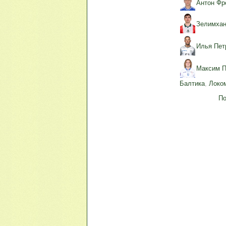
Антон Фр
Зелимхан
Илья Пет
Максим П
Балтика
,
Локо
По