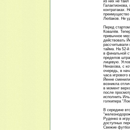
из них не таил
Галактионова,
контратаках. 
преимущество 
Любаков. Не у
Перед стартом
Ковалёв. Тепе
привычное мест
действовать Й
рассчитывали 
тайма. На 52-
в финальной с
пределов штра
лицевую. Угло
Ненахова, с к
очередь, в на
часа игрового
Йенне сменили
возникла отли
в момент верх
после просмот
исполнить Иль
голкипера "Лок
В середине вт
"железнодорож
Руденко в игру
доступных пер
Свежие футбол