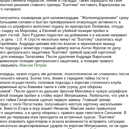
фора сменили Андерсон, Йенне и Ласерда. Также обращало на себя
пытное решение главного тренера "Балтики" поставить Варатынова на
го латераля.
получилось кошмарным для калининградцев. "Железнодорожники" сразу
большими силами и быстро преобразовали атакующую активность в
Вера со штрафного выполнил подачу во вратарскую Любакова, откуда
скидку на Морозова, а Евгений из убойной позиции пробил в
рот гостей. Зато Руденко подоспел на добивание и в касание направил
 в цель - 1:0. А спустя несколько минут на "Балтику" свалилась ещё
 проблема. Андраде шипами жёстко въехал в икроножную мышцу
сле подхода к монитору главный арбитр матча Антон Фролов по делу
его центрального защитника "Балтики" прямой красной карточкой.
 для команды Талалаева. После удаления Андраде Варатынов
привычную позицию центрального защитника, а позицию правого
 закрывать
Максим Петров
.
нградцы, нужно отдать им должное, психологически не сломались посл
тельного начала. Более того, ближе к середине тайма гости в
ачали осуществлять толковые подходы к воротам столичного клуба.
ирменные ауты Бевеева таили в себе угрозу для обороны
ников". После одного из дальних бросков Мингияна в чужую штрафную
ойной позиции пробил в стойку ворот Митрюшкина. Любопытно, что уже в
ого тайма Галактионов сделал первую замену. Главный тренер
убрал с поля Погостнова, получившего жёлтую карточку несколькими
е. Вместо Егора в игру вошёл Ненахов. Максим занял привычную
о защитника, а в центр обороны с правого края сместился Сильянов. В
емя до перерыва игра проходила на встречных курсах. "Балтика"
ело атаковать вдесятером и искала возможности исправить ситуацию.
 несколько акцентированных ударов по воротам Митрюшкина, но ни один