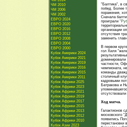
"Балтика", в с
ЧМ 2010
побед. Более 
ЧМ 2006
поражения, хо
ЧМ 2002
Сначала балт
ЕВРО 2024
проиграли
"Ру
ЕВРО 2020
территориальн
ЕВРО 2016
организации о
ЕВРО 2012
отсутствия тр
заменить глав
ЕВРО 2008
ЕВРО 2004
В первом круге
ЕВРО 2000
гол Хиля "жел
Кубок Америки 2024
результативны
Кубок Америки 2021
доминировали 
Кубок Америки 2019
частности, Оф
Кубок Америки 2016
чемпионата, не
Кубок Америки 2015
команды дважд
столичный клу
Кубок Америки 2011
кадровыми пот
Кубок Африки 2025
Батракова и Н
Кубок Африки 2023
упоминавшегос
Кубок Африки 2021
отсутствовали
Кубок Африки 2019
Кубок Африки 2017
Ход матча.
Кубок Африки 2015
Галактионов с
Кубок Африки 2013
московского "
Кубок Африки 2012
появились Пого
Кубок Африки 2010
перестановки в
Кубок Азии 2023