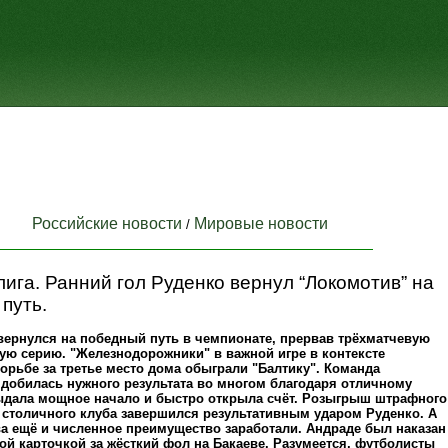
Российские новости
Мировые новости
/
ига. Ранний гол Руденко вернул “Локомотив” на
путь.
ернулся на победный путь в чемпионате, прервав трёхматчевую
ю серию. "Железнодорожники" в важной игре в контексте
орьбе за третье место дома обыграли "Балтику". Команда
 добилась нужного результата во многом благодаря отличному
выдала мощное начало и быстро открыла счёт. Розыгрыш штрафного
 столичного клуба завершился результативным ударом Руденко. А
ва ещё и численное преимущество заработали. Андраде был наказан
ой карточкой за жёсткий фол на Бакаеве. Разумеется, футболисты