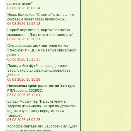
рассчитываем".
06.08.2026 16:06:34
Игорь Дмитриев: "Спартак" с нынешним
составом может стать чемпионом".
06.08.2026 15:52:13
Сергей Кирьяков: "Спартак" грамотно
усилился, но Даку может и не заиграть".
06.08.2026 15:30:21
Суд арестовал двух зрителей матча
"Локомотив" - ЦСКА за запуск сигнальной
ракеты.
06.08.2026 15:23:15
Полгода без футбола: нападающего
Заболотного дисквалифицировали за
допинг.
06.08.2026 15:16:29
Назначены арбитры на матчи 3-го тура
РПЛ сезона-2026/27.
06.08.2026 15:12:01
Богдан Москвичев: "На 95‑й минуте
здорово дзинькнуло. Не зря по‑дружески
подтолкнул штангу перед вторым
таймом".
06.08.2026 15:03:25
Колосков считает, что Заболотному будет
непросто вернуться после