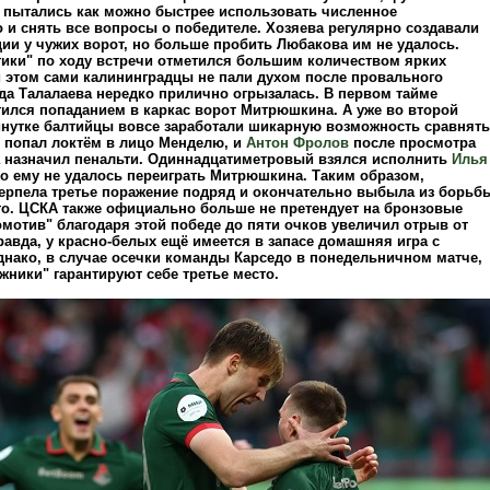
 пытались как можно быстрее использовать численное
 и снять все вопросы о победителе. Хозяева регулярно создавали
ии у чужих ворот, но больше пробить Любакова им не удалось.
тики" по ходу встречи отметился большим количеством ярких
и этом сами калининградцы не пали духом после провального
нда Талалаева нередко прилично огрызалась. В первом тайме
тился попаданием в каркас ворот Митрюшкина. А уже во второй
нутке балтийцы вовсе заработали шикарную возможность сравнять
в попал локтём в лицо Менделю, и
Антон Фролов
после просмотра
 назначил пенальти. Одиннадцатиметровый взялся исполнить
Илья
ко ему не удалось переиграть Митрюшкина. Таким образом,
терпела третье поражение подряд и окончательно выбыла из борьб
сто. ЦСКА также официально больше не претендует на бронзовые
омотив" благодаря этой победе до пяти очков увеличил отрыв от
равда, у красно-белых ещё имеется в запасе домашняя игра с
днако, в случае осечки команды Карседо в понедельничном матче,
ники" гарантируют себе третье место.