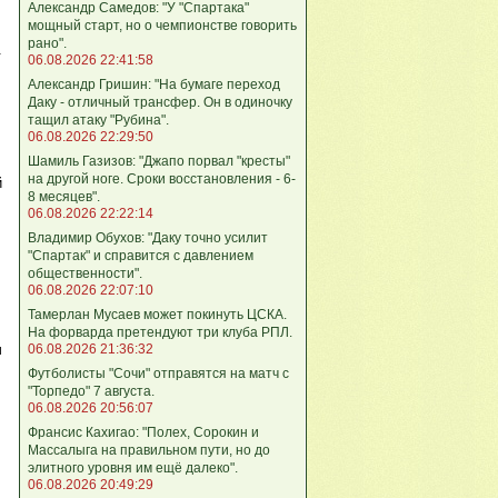
Александр Самедов: "У "Спартака"
мощный старт, но о чемпионстве говорить
рано".
.
06.08.2026 22:41:58
Александр Гришин: "На бумаге переход
Даку - отличный трансфер. Он в одиночку
тащил атаку "Рубина".
06.08.2026 22:29:50
Шамиль Газизов: "Джапо порвал "кресты"
на другой ноге. Сроки восстановления - 6-
й
8 месяцев".
06.08.2026 22:22:14
Владимир Обухов: "Даку точно усилит
"Спартак" и справится с давлением
общественности".
06.08.2026 22:07:10
Тамерлан Мусаев может покинуть ЦСКА.
На форварда претендуют три клуба РПЛ.
ч
06.08.2026 21:36:32
Футболисты "Сочи" отправятся на матч с
"Торпедо" 7 августа.
06.08.2026 20:56:07
Франсис Кахигао: "Полех, Сорокин и
Массалыга на правильном пути, но до
элитного уровня им ещё далеко".
06.08.2026 20:49:29