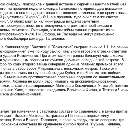
вою очередь, подходила к данной встрече с серией из шести матчей без
того, на прошлой неделе команда Талалаева потерпела два домашних
тя до этого она в родных стенах в нынешнем чемпионате не проигрывала
ийцы уступили
"Акрону"
- 0:1, а в прошлом туре они с тем же счётом
бину"
. В обоих матчах калининградцы владели заметным
ым преимуществом, но столкнулись с огромными проблемами в
пасных моментов. Очевидно, что балтийцы сильно страдают из-за
авмированного Хиля. Ни Оффор, ни Ласерда не могут равноценно
ного бомбардира команды Талалаева.
 в Калининграде "Балтика" и "Локомотив" сыграли вничью 1:1. На ранни
езнодорожники" уже по ходу заключительного игрового отрезка ответили
м ударом Комличенко. При этом калининградцы большую часть матча
и удивительным образом не сумели добиться победы в той встрече. В
фор по ходу второго тайма совершил один из главных промахов всего
 попав в створ ворот Митрюшкина с нескольких метров. Также эти
ы встречались на групповой стадии Кубка, и в обоих матчах победил
б. К нынешнему противостоянию соперники подошли со значительными
ерями. Хозяева не могли рассчитывать на дисквалифицированных
ьямси, а также травмированных Монтеса и Комличенко. У гостей, помимо
я выше Хиля, в лазарете находились Бориско и Филин, а Титков и Чиви
 из-за дисквалификаций.
делал три изменения в стартовом составе по сравнению с матчем против
Динамо". Вместо Монтеса, Батракова и Пиняева с первых минут
стнов, Вера и Бакаев. Талалаев, в свою очередь, также совершил три
 основном сочетании по сравнению с игрой против "Рубина". Чивича,