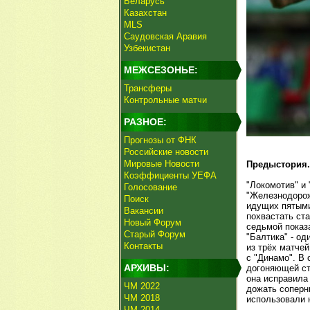
Беларусь
Казахстан
MLS
Саудовская Аравия
Узбекистан
МЕЖСЕЗОНЬЕ:
Трансферы
Контрольные матчи
РАЗНОЕ:
Прогнозы от ФНК
Российские новости
Мировые Новости
Предыстория.
Коэффициенты УЕФА
"Локомотив" и 
Голосование
"Железнодорож
Поиск
идущих пятыми
Вакансии
похвастать ст
Новый Форум
седьмой показа
Старый Форум
"Балтика" - о
Контакты
из трёх матчей
с "Динамо". В 
АРХИВЫ:
догоняющей ст
она исправила
ЧМ 2022
дожать соперн
ЧМ 2018
использовали 
ЧМ 2014