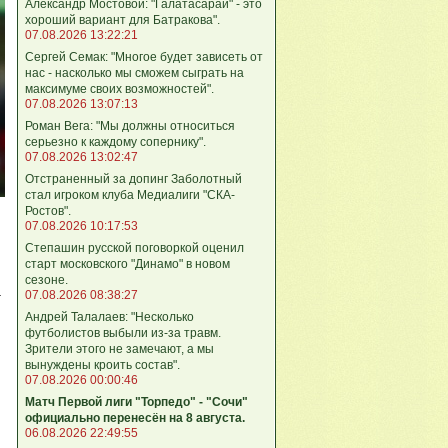
Александр Мостовой: "Галатасарай" - это
хороший вариант для Батракова".
07.08.2026 13:22:21
Сергей Семак: "Многое будет зависеть от
нас - насколько мы сможем сыграть на
максимуме своих возможностей".
07.08.2026 13:07:13
Роман Вега: "Мы должны относиться
серьезно к каждому сопернику".
07.08.2026 13:02:47
Отстраненный за допинг Заболотный
стал игроком клуба Медиалиги "СКА-
Ростов".
07.08.2026 10:17:53
Степашин русской поговоркой оценил
старт московского "Динамо" в новом
сезоне.
07.08.2026 08:38:27
т
Андрей Талалаев: "Несколько
футболистов выбыли из-за травм.
Зрители этого не замечают, а мы
вынуждены кроить состав".
07.08.2026 00:00:46
Матч Первой лиги "Торпедо" - "Сочи"
официально перенесён на 8 августа.
06.08.2026 22:49:55