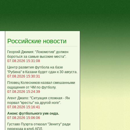
Российские новости
Георгий Джикия: "Локомотив" должен
бороться за самые высокие места".
07.08.2026 15:31:08
Центр развития футбола на базе
"Рубина" в Казани будет сдан к 30 августа.
07.08.2026 15:30:31
Пловец Колесников назвал смешанными
ощущения от ЧМ по футболу.
07.08.2026 15:24:39
Агент Джапо: "Ситуация сложная - Ян
порвал "кресты" на другой ноге".
07.08.2026 15:16:41
Анонс футбольного уик-энда.
07.08.2026 15:06:06
Густаво Пуэрта отказал "Зениту" ради
перехода в клуб АПЛ.