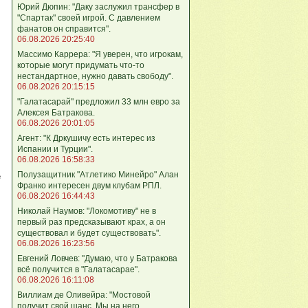
Юрий Дюпин: "Даку заслужил трансфер в
"Спартак" своей игрой. С давлением
фанатов он справится".
06.08.2026 20:25:40
Массимо Каррера: "Я уверен, что игрокам,
которые могут придумать что-то
нестандартное, нужно давать свободу".
06.08.2026 20:15:15
"Галатасарай" предложил 33 млн евро за
Алексея Батракова.
06.08.2026 20:01:05
Агент: "К Дркушичу есть интерес из
Испании и Турции".
06.08.2026 16:58:33
Полузащитник "Атлетико Минейро" Алан
е
Франко интересен двум клубам РПЛ.
06.08.2026 16:44:43
Николай Наумов: "Локомотиву" не в
первый раз предсказывают крах, а он
существовал и будет существовать".
06.08.2026 16:23:56
Евгений Ловчев: "Думаю, что у Батракова
всё получится в "Галатасарае".
06.08.2026 16:11:08
Виллиам де Оливейра: "Мостовой
получит свой шанс. Мы на него