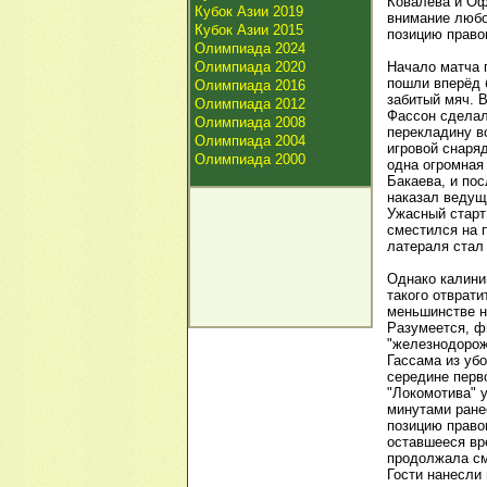
Ковалёва и Оф
Кубок Азии 2019
внимание любо
Кубок Азии 2015
позицию право
Олимпиада 2024
Олимпиада 2020
Начало матча 
пошли вперёд 
Олимпиада 2016
забитый мяч. 
Олимпиада 2012
Фассон сделал 
Олимпиада 2008
перекладину во
Олимпиада 2004
игровой снаряд
Олимпиада 2000
одна огромная
Бакаева, и по
наказал ведущ
Ужасный старт
сместился на 
латераля стал
Однако калини
такого отврати
меньшинстве н
Разумеется, ф
"железнодорож
Гассама из уб
середине перв
"Локомотива" 
минутами ране
позицию правог
оставшееся вр
продолжала см
Гости нанесли