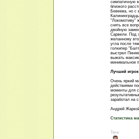
симпатичную 
близкого расс
Бевеева, но с
Калининградцы
"Локомотиву" 
снять все воп
двойную замену
Сарвели. Под 
желанному вто
угла после тя
голкипер "Бал
выстрел Пиняев
выжать максим
минимальное п
Лучший игрок
Очень яркий м
действиями по
моменты для се
результативны
заработал на 
Андрей Жаркой
Статистика ма
Теги: