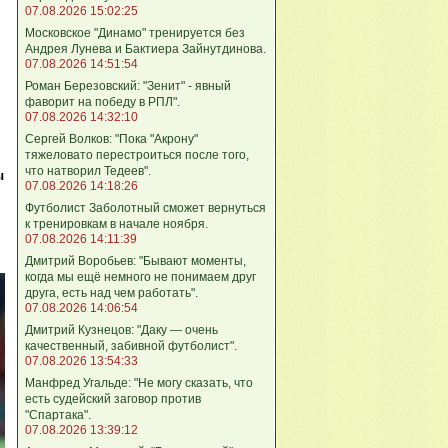
07.08.2026 15:02:25
Московское "Динамо" тренируется без
Андрея Лунева и Бактиера Зайнутдинова.
07.08.2026 14:51:54
Роман Березовский: "Зенит" - явный
фаворит на победу в РПЛ".
07.08.2026 14:32:10
Сергей Волков: "Пока "Акрону"
тяжеловато перестроиться после того,
что натворил Тедеев".
ы
07.08.2026 14:18:26
Футболист Заболотный сможет вернуться
к тренировкам в начале ноября.
07.08.2026 14:11:39
Дмитрий Воробьев: "Бывают моменты,
когда мы ещё немного не понимаем друг
друга, есть над чем работать".
07.08.2026 14:06:54
Дмитрий Кузнецов: "Даку — очень
качественный, забивной футболист".
07.08.2026 13:54:33
Манфред Угальде: "Не могу сказать, что
есть судейский заговор против
"Спартака".
07.08.2026 13:39:12