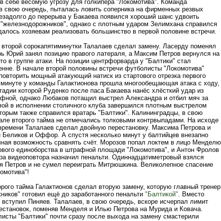
 в себе весомую угрозу для голкипера "Локомотива". Команда
 в свою очередь, пыталась ловить соперника на фирменных резвых
Незадолго до перерыва у Бакаева появился хороший шанс удвоить
"железнодорожников", однако с плотным ударом Зелимхана справился
далось хозяевам реализовать большинство в первой половине встречи.
 второй сорокапятиминутки Талалаев сделал замену. Ласерду поменял
рь Юрий занял позицию правого латераля, а Максим Петров вернулся на
о в группе атаки. На позиции центрфорварда у "Балтики" стал
енне. В начале второй половины встречи футболисты "Локомотива"
повторить мощный атакующий натиск из стартового отрезка первого
й минуте у команды Галактионова прошла многообещающая атака с ходу,
тадии которой Руденко после паса Бакаева нанёс хлёсткий удар из
фной, однако Любаков потащил выстрел Александра и отбил мяч за
вой в исполнении столичного клуба завершился плотным выстрелом
оторым также справился вратарь "Балтики". Калининградцы, в свою
чале второго тайма не отмечались толковыми контрвыпадами. На исходе
 времени Талалаев сделал двойную перестановку. Максима Петрова и
 Беликов и Оффор. А спустя несколько минут у балтийцев внезапно
чная возможность сравнять счёт. Морозов попал локтем в лицо Менделю
ового единоборства в штрафной площади "Локомотива", и Антон Фролов
ра видеоповтора назначил пенальти. Одиннадцатиметровый взялся
я Петров и не сумел переиграть Митрюшкина. Великолепное спасение
омотива"!
орого тайма Галактионов сделал вторую замену, которую главный тренер
ников" готовил ещё до заработанного пенальти
"Балтикой"
. Вместо
 вступил Пиняев. Талалаев, в свою очередь, вскоре исчерпал лимит
естановок, поменяв Менделя и Илью Петрова на Мурида и Ковача.
исты "Балтики" почти сразу после выхода на замену смастерили