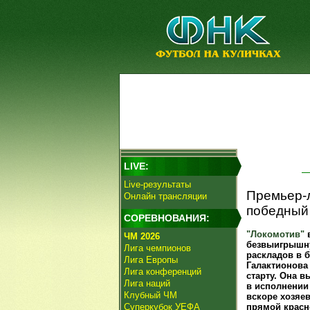
LIVE:
Live-результаты
Премьер-л
Онлайн трансляции
победный 
СОРЕВНОВАНИЯ:
"Локомотив"
в
ЧМ 2026
безвыигрышну
Лига чемпионов
раскладов в б
Лига Европы
Галактионова
Лига конференций
старту. Она 
Лига наций
в исполнении
Клубный ЧМ
вскоре хозяе
Суперкубок УЕФА
прямой красн