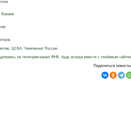
олов
 Бакаев
ров
етров
мотив
,
ЦСКА
,
Чемпионат России
дпишись на телеграм-канал ФНК, будь всегда вместе с любимым сайто
Поделиться новость