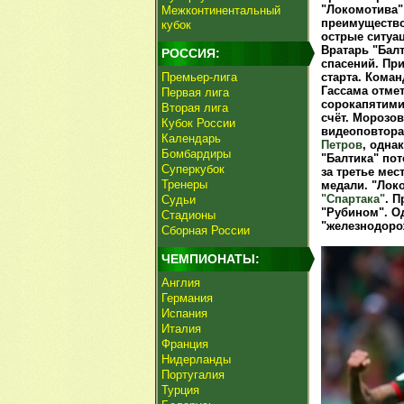
"Локомотива"
Межконтинентальный
преимущество
кубок
острые ситуац
Вратарь "Бал
РОССИЯ:
спасений. Пр
Премьер-лига
старта. Кома
Гассама отме
Первая лига
сорокапятими
Вторая лига
счёт. Морозо
Кубок России
видеоповтора
Календарь
Петров
, одна
Бомбардиры
"Балтика" по
Суперкубок
за третье ме
Тренеры
медали. "Лок
"Спартака"
. П
Судьи
"Рубином". О
Стадионы
"железнодорож
Сборная России
ЧЕМПИОНАТЫ:
Англия
Германия
Испания
Италия
Франция
Нидерланды
Португалия
Турция