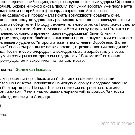
многоходовую комбинацию, завершившуюся неточным ударом Оффора с
тояния. Вскоре Чинонсо снова пробил по чужим воротам уже после аута
 выстрелом нигерийского форварда справился Митрюшкин.
 не сдавались и продолжали искать возможности сравнять счёт.
же по-прежнему не удавалось реализовать численное преимущество и
росы о победителе. По ходу заключительного отрезка Галактионов сдела
 в группе атаки. Вместо Бакаева и Веры в игру вступили Салтыков и
занавес основного времени "железнодорожники" были близки к
рому голу, однако Любаков в шикарном прыжке выудил мяч из нижнего
желейшего удара со "второго этажа" в исполнении Воробьёва. Далее
тики" снова сыграл выше всяких похвал, отразив сложный обводящий
а. Гости, в свою очередь, напоследок смогли заработать угловой,
ум из розыгрыша которого им не удалось. "Локомотив" сохранил
реимущество и закрепился на третьем месте.
 матча -
Зелимхан Бакаев
.
атч провёл вингер "Локомотива". Зелимхан своими активными
стоянно нагнетал напряжение на чужую оборону и создавал опасные
бя и партнёров. Правда, Бакаев по итогам встречи не отметился
ми баллами. Зато в самом начале первого тайма именно Зелимхан
себе удаление для Андраде.
.
тча.
2026-05-10 22:00:5