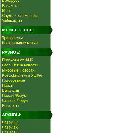
Беларусь
Казахстан
MLS
Саудовская Аравия
Узбекистан
МЕЖСЕЗОНЬЕ:
Трансферы
Контрольные матчи
РАЗНОЕ:
Прогнозы от ФНК
Российские новости
Мировые Новости
Коэффициенты УЕФА
Голосование
Поиск
Вакансии
Новый Форум
Старый Форум
Контакты
АРХИВЫ:
ЧМ 2022
ЧМ 2018
ЧМ 2014