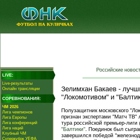
Российские новос
LIVE:
Live-результаты
Зелимхан Бакаев - лучш
Онлайн трансляции
"Локомотивом" и "Балтик
СОРЕВНОВАНИЯ:
ЧМ 2026
Полузащитник московского "Ло
Лига чемпионов
признан экспертами "Матч ТВ"
Лига Европы
тура российской премьер‑лиги 
Лига конференций
Лига наций
"Балтики"
. Поединок был сыгра
Клубный ЧМ
завершился победой "железнодо
Суперкубок УЕФА