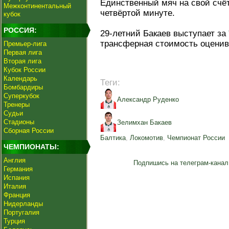
Единственный мяч на свой счё
Межконтинентальный
четвёртой минуте.
кубок
РОССИЯ:
29-летний Бакаев выступает за
трансферная стоимость оценива
Премьер-лига
Первая лига
Вторая лига
Кубок России
Календарь
Теги:
Бомбардиры
Суперкубок
Александр Руденко
Тренеры
Судьи
Стадионы
Зелимхан Бакаев
Сборная России
Балтика
,
Локомотив
,
Чемпионат России
ЧЕМПИОНАТЫ:
Англия
Подпишись на телеграм-канал
Германия
Испания
Италия
Франция
Нидерланды
Португалия
Турция