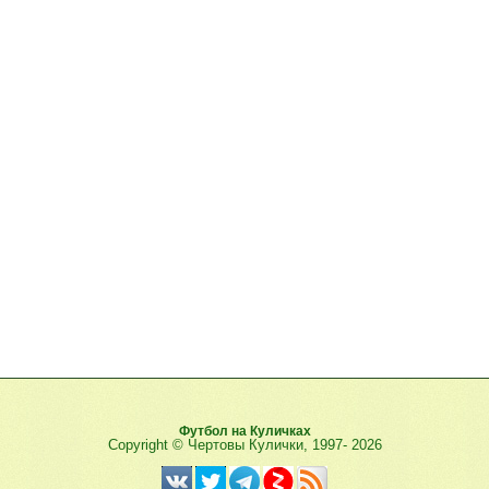
Футбол на Куличках
Copyright © Чертовы Кулички, 1997-
2026