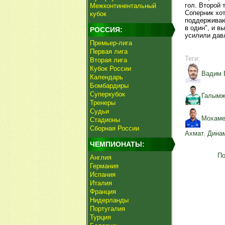
гол. Второй 
Межконтинентальный
Соперник хо
кубок
поддерживают
в один", и в
РОССИЯ:
усилили дав
Премьер-лига
Первая лига
Теги:
Вторая лига
Кубок России
Вадим 
Календарь
Бомбардиры
Суперкубок
Галымж
Тренеры
Судьи
Мохаме
Стадионы
Сборная России
Ахмат
,
Дина
ЧЕМПИОНАТЫ:
По
Англия
Германия
Испания
Италия
Франция
Нидерланды
Португалия
Турция