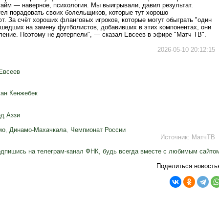
тайм — наверное, психология. Мы выигрывали, давил результат.
тел порадовать своих болельщиков, которые тут хорошо
. За счёт хороших фланговых игроков, которые могут обыграть "один
ышедших на замену футболистов, добавивших в этих компонентах, они
ление. Поэтому не дотерпели", — сказал Евсеев в эфире "Матч ТВ".
2026-05-10 20:12:15
Евсеев
ан Кенжебек
д Аззи
мо
,
Динамо-Махачкала
,
Чемпионат России
Источник:
МатчТВ
дпишись на телеграм-канал ФНК, будь всегда вместе с любимым сайто
Поделиться новость