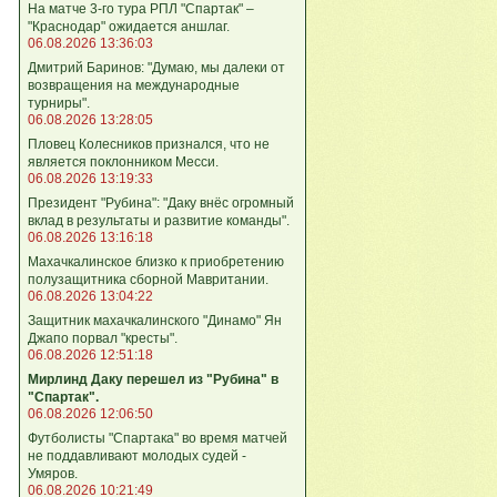
На матче 3-го тура РПЛ "Спартак" –
"Краснодар" ожидается аншлаг.
06.08.2026 13:36:03
Дмитрий Баринов: "Думаю, мы далеки от
возвращения на международные
турниры".
06.08.2026 13:28:05
Пловец Колесников признался, что не
является поклонником Месси.
06.08.2026 13:19:33
Президент "Рубина": "Даку внёс огромный
вклад в результаты и развитие команды".
06.08.2026 13:16:18
Махачкалинское близко к приобретению
полузащитника сборной Мавритании.
06.08.2026 13:04:22
Защитник махачкалинского "Динамо" Ян
Джапо порвал "кресты".
06.08.2026 12:51:18
Мирлинд Даку перешел из "Рубина" в
"Спартак".
06.08.2026 12:06:50
Футболисты "Спартака" во время матчей
не поддавливают молодых судей -
Умяров.
06.08.2026 10:21:49