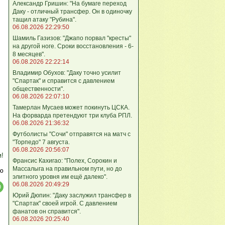
Александр Гришин: "На бумаге переход
Даку - отличный трансфер. Он в одиночку
тащил атаку "Рубина".
06.08.2026 22:29:50
Шамиль Газизов: "Джапо порвал "кресты"
на другой ноге. Сроки восстановления - 6-
8 месяцев".
06.08.2026 22:22:14
Владимир Обухов: "Даку точно усилит
"Спартак" и справится с давлением
общественности".
06.08.2026 22:07:10
Тамерлан Мусаев может покинуть ЦСКА.
На форварда претендуют три клуба РПЛ.
06.08.2026 21:36:32
Футболисты "Сочи" отправятся на матч с
"Торпедо" 7 августа.
06.08.2026 20:56:07
м!
Франсис Кахигао: "Полех, Сорокин и
Массалыга на правильном пути, но до
ю
элитного уровня им ещё далеко".
06.08.2026 20:49:29
Юрий Дюпин: "Даку заслужил трансфер в
"Спартак" своей игрой. С давлением
фанатов он справится".
06.08.2026 20:25:40