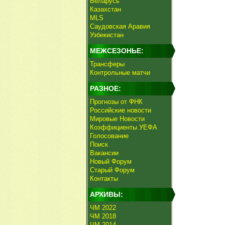
Беларусь
Казахстан
MLS
Саудовская Аравия
Узбекистан
МЕЖСЕЗОНЬЕ:
Трансферы
Контрольные матчи
РАЗНОЕ:
Прогнозы от ФНК
Российские новости
Мировые Новости
Коэффициенты УЕФА
Голосование
Поиск
Вакансии
Новый Форум
Старый Форум
Контакты
АРХИВЫ:
ЧМ 2022
ЧМ 2018
ЧМ 2014