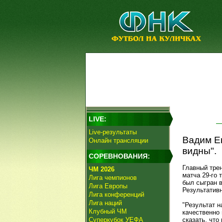
LIVE:
Live-результаты
Вадим Е
Онлайн трансляции
видны".
СОРЕВНОВАНИЯ:
Главный тре
ЧМ 2026
матча 29‑го 
Лига чемпионов
был сыгран в
Лига Европы
Результатив
Лига конференций
Лига наций
"Результат н
Клубный ЧМ
качественно
Суперкубок УЕФА
сказать, что