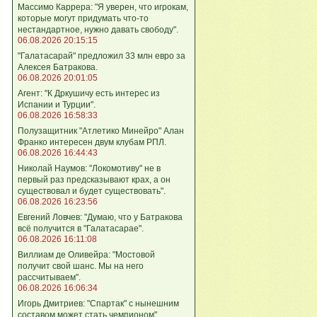
Массимо Каррера: "Я уверен, что игрокам,
которые могут придумать что-то
нестандартное, нужно давать свободу".
06.08.2026 20:15:15
"Галатасарай" предложил 33 млн евро за
Алексея Батракова.
06.08.2026 20:01:05
Агент: "К Дркушичу есть интерес из
Испании и Турции".
06.08.2026 16:58:33
Полузащитник "Атлетико Минейро" Алан
Франко интересен двум клубам РПЛ.
06.08.2026 16:44:43
Николай Наумов: "Локомотиву" не в
первый раз предсказывают крах, а он
существовал и будет существовать".
06.08.2026 16:23:56
Евгений Ловчев: "Думаю, что у Батракова
всё получится в "Галатасарае".
06.08.2026 16:11:08
Виллиам де Оливейра: "Мостовой
получит свой шанс. Мы на него
рассчитываем".
06.08.2026 16:06:34
Игорь Дмитриев: "Спартак" с нынешним
составом может стать чемпионом".