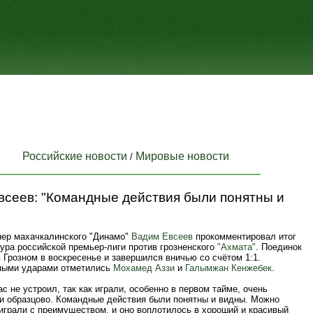
Российские новости
Мировые новости
/
всеев: "Командные действия были понятны и
нер махачкалинского "Динамо"
Вадим Евсеев
прокомментировал итог
тура российской премьер-лиги против грозненского
"Ахмата"
. Поединок
 Грозном в воскресенье и завершился вничью со счётом 1:1.
ными ударами отметились
Мохамед Аззи
и
Галымжан Кенжебек
.
ас не устроил, так как играли, особенно в первом тайме, очень
 и образцово. Командные действия были понятны и видны. Можно
 играли с преимуществом, и оно воплотилось в хороший и красивый