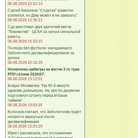
06.08.2026 15:52:13
Сергей Кирьяков: "Спартак" грамотно
усилился, но Даку может и не заиграть".
06.08.2026 15:30:21
Суд арестовал двух зрителей матча
"Локомотив" - ЦСКА за запуск сигнальной
ракеты.
06.08.2026 15:23:15
Полгода без футбола: нападающего
Заболотного дисквалифицировали за
допинг.
06.08.2026 15:16:29
Назначены арбитры на матчи 3-го тура
РПЛ сезона-2026/27.
06.08.2026 15:12:01
Богдан Москвичев: "На 95‑й минуте
здорово дзинькнуло. Не зря по‑дружески
подтолкнул штангу перед вторым
таймом".
06.08.2026 15:03:25
Колосков считает, что Заболотному будет
непросто вернуться после
дисквалификации.
06.08.2026 15:03:20
Юрист рассказала, что отстранение
Заболотного завершится в середине