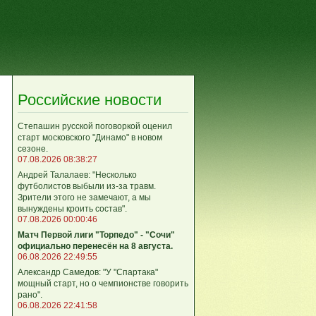
Российские новости
Степашин русской поговоркой оценил
старт московского "Динамо" в новом
сезоне.
07.08.2026 08:38:27
Андрей Талалаев: "Несколько
футболистов выбыли из-за травм.
Зрители этого не замечают, а мы
вынуждены кроить состав".
07.08.2026 00:00:46
Матч Первой лиги "Торпедо" - "Сочи"
официально перенесён на 8 августа.
06.08.2026 22:49:55
Александр Самедов: "У "Спартака"
мощный старт, но о чемпионстве говорить
рано".
06.08.2026 22:41:58