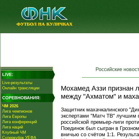
Российские новос
LIVE:
Live-результаты
Мохамед Аззи признан 
Онлайн трансляции
между "Ахматом" и маха
СОРЕВНОВАНИЯ:
ЧМ 2026
Защитник махачкалинского "Д
Лига чемпионов
экспертами "Матч ТВ" лучшим 
Лига Европы
российской премьер-лиги проти
Лига конференций
Лига наций
Поединок был сыгран в Грозном
Клубный ЧМ
вничью со счётом 1:1. Резуль
Суперкубок УЕФА