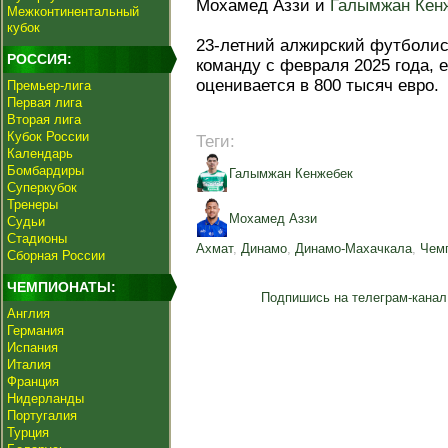
Мохамед Аззи и
Галымжан Кен
Межконтинентальный
кубок
23-летний алжирский футболис
РОССИЯ:
команду с февраля 2025 года, 
оценивается в 800 тысяч евро.
Премьер-лига
Первая лига
Вторая лига
Кубок России
Теги:
Календарь
Бомбардиры
Галымжан Кенжебек
Суперкубок
Тренеры
Мохамед Аззи
Судьи
Стадионы
Ахмат
,
Динамо
,
Динамо-Махачкала
,
Чем
Сборная России
ЧЕМПИОНАТЫ:
Подпишись на телеграм-канал
Англия
Германия
Испания
Италия
Франция
Нидерланды
Португалия
Турция