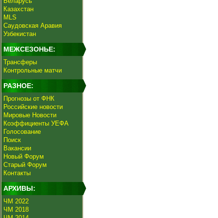
Беларусь
Казахстан
MLS
Саудовская Аравия
Узбекистан
МЕЖСЕЗОНЬЕ:
Трансферы
Контрольные матчи
РАЗНОЕ:
Прогнозы от ФНК
Российские новости
Мировые Новости
Коэффициенты УЕФА
Голосование
Поиск
Вакансии
Новый Форум
Старый Форум
Контакты
АРХИВЫ:
ЧМ 2022
ЧМ 2018
ЧМ 2014