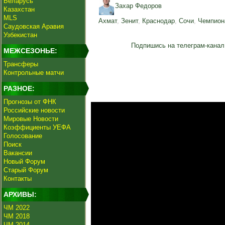
Беларусь
Захар Федоров
Казахстан
MLS
Ахмат
,
Зенит
,
Краснодар
,
Сочи
,
Чемпион
Саудовская Аравия
Узбекистан
Подпишись на телеграм-канал
МЕЖСЕЗОНЬЕ:
Трансферы
Контрольные матчи
РАЗНОЕ:
Прогнозы от ФНК
Российские новости
Мировые Новости
Коэффициенты УЕФА
Голосование
Поиск
Вакансии
Новый Форум
Старый Форум
Контакты
АРХИВЫ:
ЧМ 2022
ЧМ 2018
ЧМ 2014