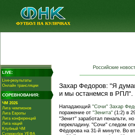
Российские новос
LIVE:
Live-результаты
Захар Федоров: "Я думаю
Онлайн трансляции
и мы останемся в РПЛ".
СОРЕВНОВАНИЯ:
ЧМ 2026
Нападающий
"Сочи"
Захар Фед
Лига чемпионов
поражение от
"Зенита"
(1:2) в 
Лига Европы
"Зенит" заработал пенальти, н
Лига конференций
Лига наций
перекладину. "Сочи" следом от
Клубный ЧМ
Фёдорова на 31-й минуте. Во в
Суперкубок УЕФА