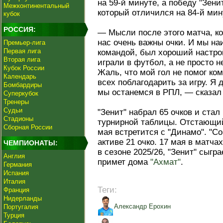
на 59-й минуте, а победу "Зени
Межконтинентальный
который отличился на 84-й мин
кубок
РОССИЯ:
— Мысли после этого матча, ко
нас очень важны очки. И мы на
Премьер-лига
Первая лига
командой, был хороший настро
Вторая лига
играли в футбол, а не просто н
Кубок России
Жаль, что мой гол не помог ком
Календарь
всех поблагодарить за игру. Я 
Бомбардиры
мы останемся в РПЛ, — сказал
Суперкубок
Тренеры
Судьи
"Зенит" набрал 65 очков и ст
Стадионы
турнирной таблицы. Отстающи
Сборная России
мая встретится с "Динамо". "С
активе 21 очко. 17 мая в матча
ЧЕМПИОНАТЫ:
в сезоне 2025/26, "Зенит" сыгра
Англия
примет дома
"Ахмат"
.
Германия
Испания
Италия
Теги:
Франция
Нидерланды
Александр Ерохин
Португалия
Турция