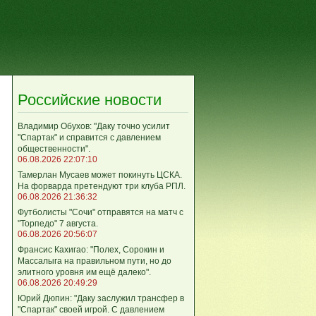
Российские новости
Владимир Обухов: "Даку точно усилит
"Спартак" и справится с давлением
общественности".
06.08.2026 22:07:10
Тамерлан Мусаев может покинуть ЦСКА.
На форварда претендуют три клуба РПЛ.
06.08.2026 21:36:32
Футболисты "Сочи" отправятся на матч с
"Торпедо" 7 августа.
06.08.2026 20:56:07
Франсис Кахигао: "Полех, Сорокин и
Массалыга на правильном пути, но до
элитного уровня им ещё далеко".
06.08.2026 20:49:29
Юрий Дюпин: "Даку заслужил трансфер в
"Спартак" своей игрой. С давлением