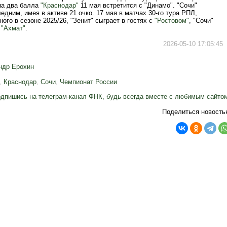
а два балла
"Краснодар"
11 мая встретится с "Динамо". "Сочи"
едним, имея в активе 21 очко. 17 мая в матчах 30-го тура РПЛ,
ого в сезоне 2025/26, "Зенит" сыграет в гостях с
"Ростовом"
, "Сочи"
а
"Ахмат"
.
2026-05-10 17:05:45
ндр Ерохин
,
Краснодар
,
Сочи
,
Чемпионат России
дпишись на телеграм-канал ФНК, будь всегда вместе с любимым сайто
Поделиться новость