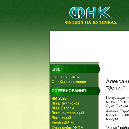
LIVE:
Live-результаты
Алексан
Онлайн трансляции
"Зенит" -
СОРЕВНОВАНИЯ:
Полузащитн
ЧМ 2026
матча 29-го
Лига чемпионов
Луис Энрике 
Лига Европы
Захара Фёдор
Лига конференций
минуте, а по
Лига наций
минуте.
Клубный ЧМ
Суперкубок УЕФА
"Зенит" наб