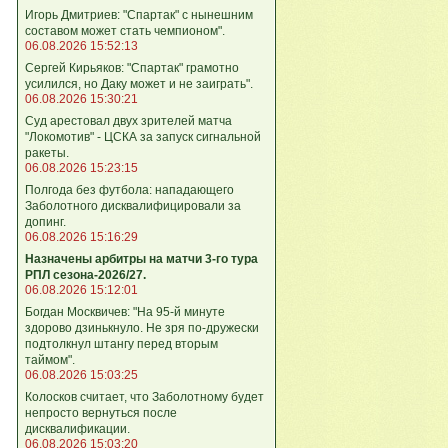
Игорь Дмитриев: "Спартак" с нынешним
составом может стать чемпионом".
06.08.2026 15:52:13
Сергей Кирьяков: "Спартак" грамотно
усилился, но Даку может и не заиграть".
06.08.2026 15:30:21
Суд арестовал двух зрителей матча
"Локомотив" - ЦСКА за запуск сигнальной
ракеты.
06.08.2026 15:23:15
Полгода без футбола: нападающего
Заболотного дисквалифицировали за
допинг.
06.08.2026 15:16:29
Назначены арбитры на матчи 3-го тура
РПЛ сезона-2026/27.
06.08.2026 15:12:01
Богдан Москвичев: "На 95‑й минуте
здорово дзинькнуло. Не зря по‑дружески
подтолкнул штангу перед вторым
таймом".
06.08.2026 15:03:25
Колосков считает, что Заболотному будет
непросто вернуться после
дисквалификации.
06.08.2026 15:03:20