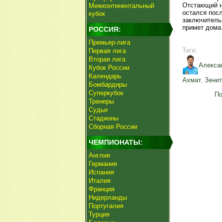
Отстающий н
Межконтинентальный
остался посл
кубок
заключительн
примет дом
РОССИЯ:
Премьер-лига
Теги:
Первая лига
Вторая лига
Алекса
Кубок России
Календарь
Ахмат
,
Зенит
Бомбардиры
Суперкубок
По
Тренеры
Судьи
Стадионы
Сборная России
ЧЕМПИОНАТЫ:
Англия
Германия
Испания
Италия
Франция
Нидерланды
Португалия
Турция