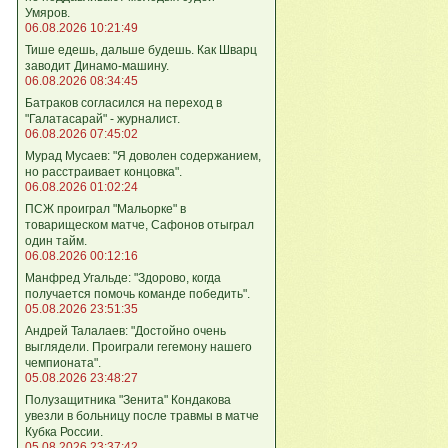
Умяров.
06.08.2026 10:21:49
Тише едешь, дальше будешь. Как Шварц
заводит Динамо-машину.
06.08.2026 08:34:45
Батраков согласился на переход в
"Галатасарай" - журналист.
06.08.2026 07:45:02
Мурад Мусаев: "Я доволен содержанием,
но расстраивает концовка".
06.08.2026 01:02:24
ПСЖ проиграл "Мальорке" в
товарищеском матче, Сафонов отыграл
один тайм.
06.08.2026 00:12:16
Манфред Угальде: "Здорово, когда
получается помочь команде победить".
05.08.2026 23:51:35
Андрей Талалаев: "Достойно очень
выглядели. Проиграли гегемону нашего
чемпионата".
05.08.2026 23:48:27
Полузащитника "Зенита" Кондакова
увезли в больницу после травмы в матче
Кубка России.
05.08.2026 23:37:42