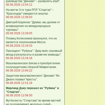
руководства "Динамо" – развалить клуб".
06.08.2026 13:54:12
На матче 3-го тура РПЛ "Спартак" –
"Краснодар" ожидается аншлаг.
06.08.2026 13:36:03
Дмитрий Баринов: "Думаю, мы далеки от
возвращения на международные
турниры".
06.08.2026 13:28:05
Пловец Колесников признался, что не
является поклонником Месси.
06.08.2026 13:19:33
Президент "Рубина": "Даку внёс огромный
вклад в результаты и развитие команды".
06.08.2026 13:16:18
Махачкалинское близко к приобретению
полузащитника сборной Мавритании.
06.08.2026 13:04:22
Защитник махачкалинского "Динамо" Ян
Джапо порвал "кресты".
06.08.2026 12:51:18
Мирлинд Даку перешел из "Рубина" в
"Спартак".
06.08.2026 12:06:50
Футболисты "Спартака" во время матчей
не поддавливают молодых судей -