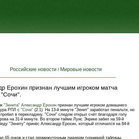
Российские новости
Мировые новости
/
др Ерохин признан лучшим игроком матча
 "Сочи".
ик
"Зенита"
Александр Ерохин
признан лучшим игроком домашнего
 тура РПЛ с
"Сочи"
(2:1). На 13-й минуте "Зенит" заработал пенальти, но
пробил в перекладину. "Сочи" следом открыл счёт благодаря голу
ова на 31-й минуте. Во втором тайме Луис Энрике забил на 59-й
беду "Зениту" принёс Александр Ерохин, который отличился на 84-й
рал 65 очков и стал промежуточным лидером турнирной таблицы.