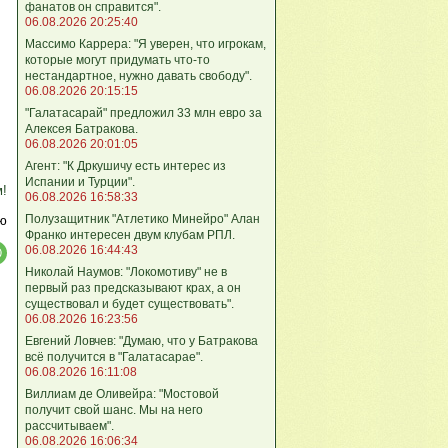
фанатов он справится".
06.08.2026 20:25:40
Массимо Каррера: "Я уверен, что игрокам,
которые могут придумать что-то
нестандартное, нужно давать свободу".
06.08.2026 20:15:15
"Галатасарай" предложил 33 млн евро за
Алексея Батракова.
06.08.2026 20:01:05
Агент: "К Дркушичу есть интерес из
Испании и Турции".
м!
06.08.2026 16:58:33
Полузащитник "Атлетико Минейро" Алан
ю
Франко интересен двум клубам РПЛ.
06.08.2026 16:44:43
Николай Наумов: "Локомотиву" не в
первый раз предсказывают крах, а он
существовал и будет существовать".
06.08.2026 16:23:56
Евгений Ловчев: "Думаю, что у Батракова
всё получится в "Галатасарае".
06.08.2026 16:11:08
Виллиам де Оливейра: "Мостовой
получит свой шанс. Мы на него
рассчитываем".
06.08.2026 16:06:34