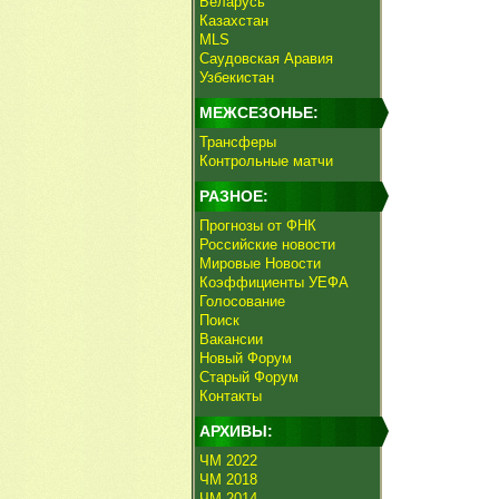
Беларусь
Казахстан
MLS
Саудовская Аравия
Узбекистан
МЕЖСЕЗОНЬЕ:
Трансферы
Контрольные матчи
РАЗНОЕ:
Прогнозы от ФНК
Российские новости
Мировые Новости
Коэффициенты УЕФА
Голосование
Поиск
Вакансии
Новый Форум
Старый Форум
Контакты
АРХИВЫ:
ЧМ 2022
ЧМ 2018
ЧМ 2014