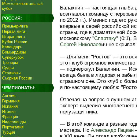
Межконтинентальный
Балахнин — настоящая глыба д
кубок
возглавлял команду с перерыва
РОССИЯ:
по 2012 гг.). Именно под его ру
впервые в своей российской и
Премьер-лига
Первая лига
страны, где в драматичной бо
Вторая лига
московскому
"Спартаку"
(0:1). 
Кубок России
Сергей Николаев
ич не скрывал
Календарь
Бомбардиры
— Для меня "Ростов" — это вся
Суперкубок
этот клуб огромное количество м
Тренеры
Судьи
— подчеркнул Балахнин. — Иск
Стадионы
всегда была в лидерах и забыл
Сборная России
страшном сне. Это клуб с бол
я по-настоящему люблю "Росто
ЧЕМПИОНАТЫ:
Англия
Отвечая на вопрос о лучшем иг
Германия
эксперт выделил многолетнего 
Испания
полузащитника.
Италия
Франция
Нидерланды
— В этой команде в разные го
Португалия
мастера. Но
Александр Гацкан
—
Турция
в XXI веке. Он отдал клубу оче