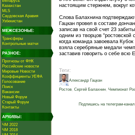
Беларусь
настоящим стержнем, вокруг ко
Казахстан
MLS
Саудовская Аравия
Слова Балахнина подтверждаю
Узбекистан
Гацкан провел в составе донча
записав на свой счет 23 забит
МЕЖСЕЗОНЬЕ:
одним из творцов "ростовской 
Трансферы
когда команда завоевала Кубок
Контрольные матчи
взяла серебряные медали чемпи
РАЗНОЕ:
заставив говорить о себе всю 
Прогнозы от ФНК
Российские новости
Теги:
Мировые Новости
Коэффициенты УЕФА
Александр Гацкан
Голосование
Поиск
Ростов
,
Сергей Балахнин
,
Чемпионат Ро
Вакансии
Новый Форум
Старый Форум
Подпишись на телеграм-канал
Контакты
АРХИВЫ:
ЧМ 2022
ЧМ 2018
ЧМ 2014