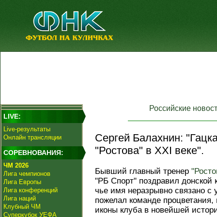
Российские новос
LIVE:
Live-результаты
Сергей Балахнин: "Гацка
Онлайн трансляции
"Ростова" в XXI веке".
СОРЕВНОВАНИЯ:
ЧМ 2026
Бывший главный тренер
"Росто
Лига чемпионов
"РБ Спорт" поздравил донской 
Лига Европы
чье имя неразрывно связано с 
Лига конференций
Лига наций
пожелал команде процветания, 
Клубный ЧМ
иконы клуба в новейшей истор
Суперкубок УЕФА