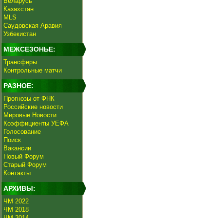
Беларусь
Казахстан
MLS
Саудовская Аравия
Узбекистан
МЕЖСЕЗОНЬЕ:
Трансферы
Контрольные матчи
РАЗНОЕ:
Прогнозы от ФНК
Российские новости
Мировые Новости
Коэффициенты УЕФА
Голосование
Поиск
Вакансии
Новый Форум
Старый Форум
Контакты
АРХИВЫ:
ЧМ 2022
ЧМ 2018
ЧМ 2014