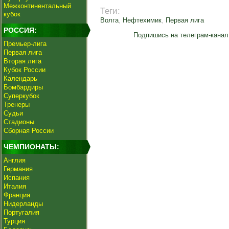
Межконтинентальный
Теги:
кубок
Волга
,
Нефтехимик
,
Первая лига
РОССИЯ:
Подпишись на телеграм-канал
Премьер-лига
Первая лига
Вторая лига
Кубок России
Календарь
Бомбардиры
Суперкубок
Тренеры
Судьи
Стадионы
Сборная России
ЧЕМПИОНАТЫ:
Англия
Германия
Испания
Италия
Франция
Нидерланды
Португалия
Турция