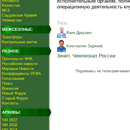
Беларусь
исполнительным органом, полн
Казахстан
операционную деятельность кл
MLS
Саудовская Аравия
Узбекистан
Теги:
МЕЖСЕЗОНЬЕ:
Ваня Дркушич
Трансферы
Контрольные матчи
Константин Зырянов
РАЗНОЕ:
Зенит
,
Чемпионат России
Прогнозы от ФНК
Российские новости
Мировые Новости
Подпишись на телеграм-канал
Коэффициенты УЕФА
Голосование
Поиск
Вакансии
Новый Форум
Старый Форум
Контакты
АРХИВЫ:
ЧМ 2022
ЧМ 2018
ЧМ 2014