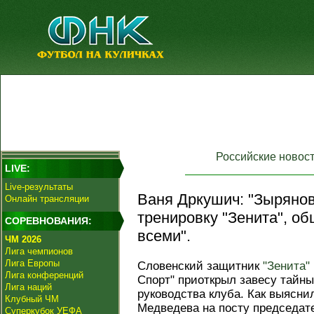
Российские новос
LIVE:
Live-результаты
Ваня Дркушич: "Зырянов
Онлайн трансляции
тренировку "Зенита", о
СОРЕВНОВАНИЯ:
всеми".
ЧМ 2026
Лига чемпионов
Лига Европы
Словенский защитник
"Зенита"
Лига конференций
Спорт" приоткрыл завесу тайны
Лига наций
руководства клуба. Как выясн
Клубный ЧМ
Медведева на посту председат
Суперкубок УЕФА