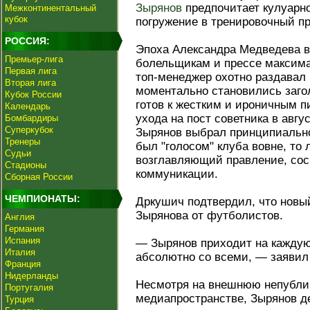
Зырянов
предпочитает кулуарн
Межконтинентальный
кубок
погружение в тренировочный пр
РОССИЯ:
Эпоха Александра Медведева в
Премьер-лига
болельщикам и прессе максим
Первая лига
топ-менеджер охотно раздавал 
Вторая лига
моментально становились загол
Кубок России
готов к жестким и ироничным п
Календарь
ухода на пост советника в авгу
Бомбардиры
Суперкубок
Зырянов выбрал принципиально
Тренеры
был "голосом" клуба вовне, то
Судьи
возглавляющий правление, сос
Стадионы
коммуникации.
Сборная России
ЧЕМПИОНАТЫ:
Дркушич подтвердил, что новый
Зырянова от футболистов.
Англия
Германия
Испания
— Зырянов приходит на каждую
Италия
абсолютно со всеми, — заявил
Франция
Нидерланды
Несмотря на внешнюю непублич
Португалия
медиапространстве, Зырянов д
Турция