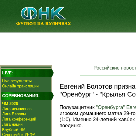
Российские новос
LIVE:
Live-результаты
Евгений Болотов призна
Онлайн трансляции
"Оренбург" - "Крылья Со
СОРЕВНОВАНИЯ:
ЧМ 2026
Полузащитник
"Оренбурга"
Евг
Лига чемпионов
игроком домашнего матча 29-го
Лига Европы
(1:0). Именно 24-летний хавбек
Лига конференций
Лига наций
поединке.
Клубный ЧМ
Суперкубок УЕФА