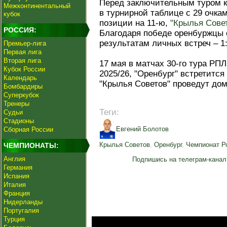
Перед заключительным туром к
Межконтинентальный
в турнирной таблице с 29 очка
кубок
позиции на 11-ю,
"Крылья Сове
РОССИЯ:
Благодаря победе оренбуржцы 
результатам личных встреч – 1:1
Премьер-лига
Первая лига
Вторая лига
17 мая в матчах 30-го тура РПЛ
Кубок России
2025/26, "Оренбург" встретится
Календарь
"Крылья Советов" проведут до
Бомбардиры
Суперкубок
Тренеры
Теги:
Судьи
Стадионы
Евгений Болотов
Сборная России
Крылья Советов
,
Оренбург
,
Чемпионат Р
ЧЕМПИОНАТЫ:
Англия
Подпишись на телеграм-канал
Германия
Испания
Италия
Франция
Нидерланды
Португалия
Турция