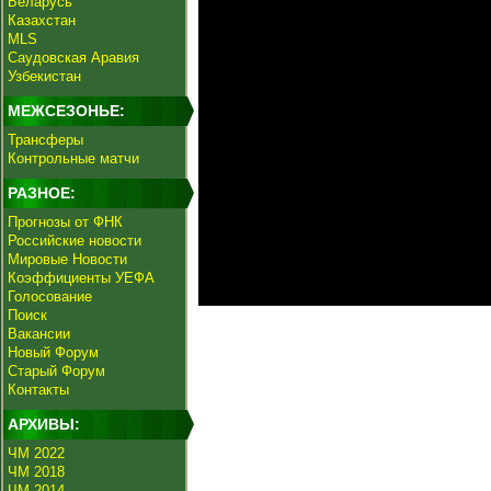
Беларусь
Казахстан
MLS
Саудовская Аравия
Узбекистан
МЕЖСЕЗОНЬЕ:
Трансферы
Контрольные матчи
РАЗНОЕ:
Прогнозы от ФНК
Российские новости
Мировые Новости
Коэффициенты УЕФА
Голосование
Поиск
Вакансии
Новый Форум
Старый Форум
Контакты
АРХИВЫ:
ЧМ 2022
ЧМ 2018
ЧМ 2014