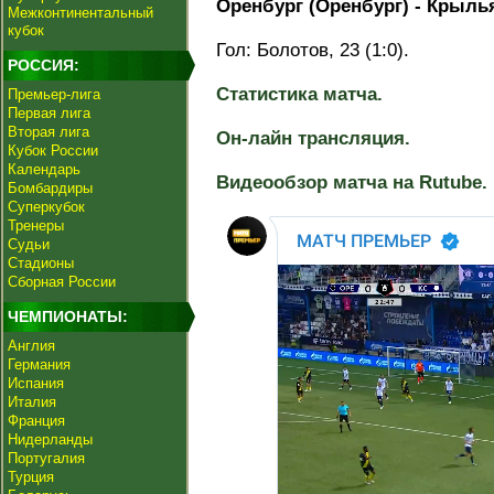
Оренбург (Оренбург) - Крылья 
Межконтинентальный
кубок
Гол: Болотов, 23 (1:0).
РОССИЯ:
Статистика матча.
Премьер-лига
Первая лига
Вторая лига
Он-лайн трансляция.
Кубок России
Календарь
Видеообзор матча на Rutube.
Бомбардиры
Суперкубок
Тренеры
Судьи
Стадионы
Сборная России
ЧЕМПИОНАТЫ:
Англия
Германия
Испания
Италия
Франция
Нидерланды
Португалия
Турция