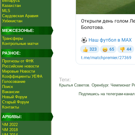
Беларусь
Казахстан
MLS
Саудовская Аравия
Узбекистан
МЕЖСЕЗОНЬЕ:
Трансферы
Контрольные матчи
РАЗНОЕ:
Прогнозы от ФНК
Российские новости
Мировые Новости
Коэффициенты УЕФА
Теги:
Голосование
Крылья Советов
,
Оренбург
,
Чемпионат Р
Поиск
Вакансии
Подпишись на телеграм-канал
Новый Форум
Старый Форум
Контакты
АРХИВЫ:
ЧМ 2022
ЧМ 2018
ЧМ 2014