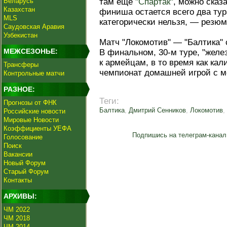
Беларусь
там еще
"Спартак"
, можно сказа
Казахстан
финиша остается всего два тур
MLS
категорически нельзя, — резюм
Саудовская Аравия
Узбекистан
Матч "Локомотив" — "Балтика" 
МЕЖСЕЗОНЬЕ:
В финальном, 30-м туре, "желе
к армейцам, в то время как ка
Трансферы
чемпионат домашней игрой с м
Контрольные матчи
РАЗНОЕ:
Теги:
Прогнозы от ФНК
Балтика
,
Дмитрий Сенников
,
Локомотив
,
Российские новости
Мировые Новости
Коэффициенты УЕФА
Подпишись на телеграм-канал
Голосование
Поиск
Вакансии
Новый Форум
Старый Форум
Контакты
АРХИВЫ:
ЧМ 2022
ЧМ 2018
ЧМ 2014