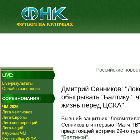
Российские новос
LIVE:
Live-результаты
Дмитрий Сенников: "Лок
Онлайн трансляции
обыгрывать "Балтику", 
СОРЕВНОВАНИЯ:
жизнь перед ЦСКА".
ЧМ 2026
Лига чемпионов
Лига Европы
Бывший защитник "Локомотива
Лига конференций
Сенников в интервью "Матч ТВ
Лига наций
предстоящей встречи 29-го ту
Клубный ЧМ
"Балтикой"
.
Суперкубок УЕФА