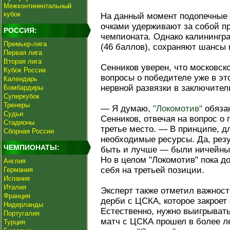
Межконтинентальный
кубок
На данный момент подопечные 
очками удерживают за собой п
РОССИЯ:
чемпионата. Однако калинингра
Премьер-лига
(46 баллов), сохраняют шансы 
Первая лига
Вторая лига
Сенников уверен, что московс
Кубок России
вопросы о победителе уже в эт
Календарь
нервной развязки в заключител
Бомбардиры
Суперкубок
Тренеры
— Я думаю,
"Локомотив"
обязан
Судьи
Сенников, отвечая на вопрос о
Стадионы
третье место. — В принципе, дл
Сборная России
необходимые ресурсы. Да, рез
ЧЕМПИОНАТЫ:
быть и лучше — были ничейные
Но в целом "Локомотив" пока д
Англия
себя на третьей позиции.
Германия
Испания
Италия
Эксперт также отметил важност
Франция
дерби с ЦСКА, которое закроет
Нидерланды
Естественно, нужно выигрывать
Португалия
матч с ЦСКА прошел в более ле
Турция