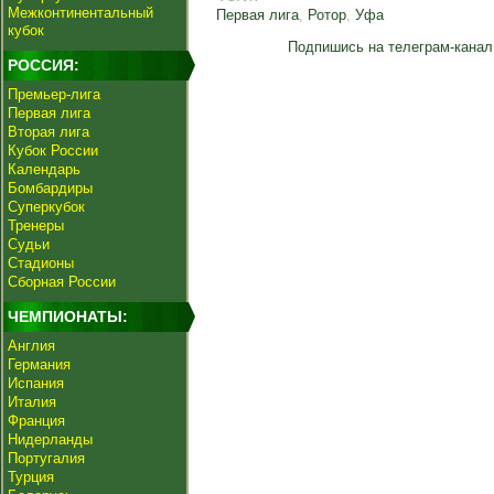
Межконтинентальный
Первая лига
,
Ротор
,
Уфа
кубок
Подпишись на телеграм-канал
РОССИЯ:
Премьер-лига
Первая лига
Вторая лига
Кубок России
Календарь
Бомбардиры
Суперкубок
Тренеры
Судьи
Стадионы
Сборная России
ЧЕМПИОНАТЫ:
Англия
Германия
Испания
Италия
Франция
Нидерланды
Португалия
Турция