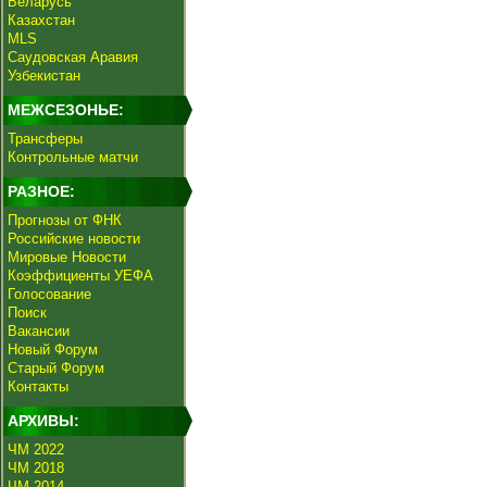
Беларусь
Казахстан
MLS
Саудовская Аравия
Узбекистан
МЕЖСЕЗОНЬЕ:
Трансферы
Контрольные матчи
РАЗНОЕ:
Прогнозы от ФНК
Российские новости
Мировые Новости
Коэффициенты УЕФА
Голосование
Поиск
Вакансии
Новый Форум
Старый Форум
Контакты
АРХИВЫ:
ЧМ 2022
ЧМ 2018
ЧМ 2014