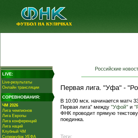
Российские новос
LIVE:
Live-результаты
Первая лига. "Уфа" - "Р
Онлайн трансляции
СОРЕВНОВАНИЯ:
В 10:00 мск. начинается матч 3
ЧМ 2026
Первая лига" между
"Уфой"
и
"
Лига чемпионов
ФНК проводит прямую текстов
Лига Европы
поединка.
Лига конференций
Лига наций
Клубный ЧМ
Теги:
Суперкубок УЕФА