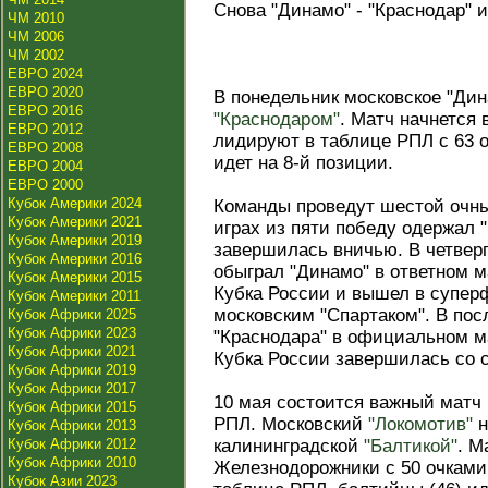
Снова "Динамо" - "Краснодар" и
ЧМ 2010
ЧМ 2006
ЧМ 2002
ЕВРО 2024
ЕВРО 2020
В понедельник московское "Дин
ЕВРО 2016
"Краснодаром"
. Матч начнется 
ЕВРО 2012
лидируют в таблице РПЛ с 63 о
ЕВРО 2008
идет на 8-й позиции.
ЕВРО 2004
ЕВРО 2000
Кубок Америки 2024
Команды проведут шестой очны
Кубок Америки 2021
играх из пяти победу одержал "
Кубок Америки 2019
завершилась вничью. В четверг
Кубок Америки 2016
обыграл "Динамо" в ответном м
Кубок Америки 2015
Кубка России и вышел в суперф
Кубок Америки 2011
московским "Спартаком". В пос
Кубок Африки 2025
Кубок Африки 2023
"Краснодара" в официальном ма
Кубок Африки 2021
Кубка России завершилась со с
Кубок Африки 2019
Кубок Африки 2017
10 мая состоится важный матч
Кубок Африки 2015
РПЛ. Московский
"Локомотив"
н
Кубок Африки 2013
Кубок Африки 2012
калининградской
"Балтикой"
. М
Кубок Африки 2010
Железнодорожники с 50 очками
Кубок Азии 2023