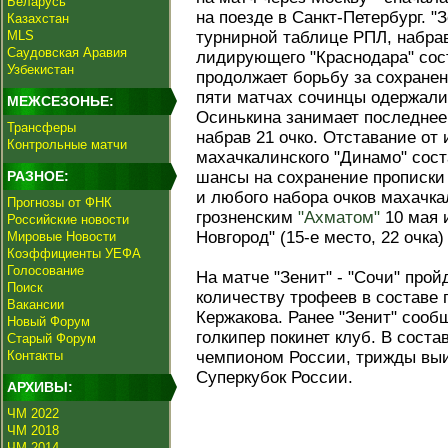
Беларусь
на поезде в Санкт-Петербург. "
Казахстан
MLS
турнирной таблице РПЛ, набрав
Саудовская Аравия
лидирующего "Краснодара" сост
Узбекистан
продолжает борьбу за сохранен
пяти матчах сочинцы одержали
МЕЖСЕЗОНЬЕ:
Осинькина занимает последнее,
Трансферы
набрав 21 очко. Отставание от
Контрольные матчи
махачкалинского "Динамо" сост
РАЗНОЕ:
шансы на сохранение прописки 
и любого набора очков махачка
Прогнозы от ФНК
грозненским
"Ахматом"
10 мая 
Российские новости
Новгород" (15-е место, 22 очка
Мировые Новости
Коэффициенты УЕФА
Голосование
На матче "Зенит" - "Сочи" про
Поиск
количеству трофеев в составе
Вакансии
Кержакова. Ранее "Зенит" сооб
Новый Форум
голкипер покинет клуб. В соста
Старый Форум
Контакты
чемпионом России, трижды выиг
Суперкубок России.
АРХИВЫ:
ЧМ 2022
ЧМ 2018
ЧМ 2014