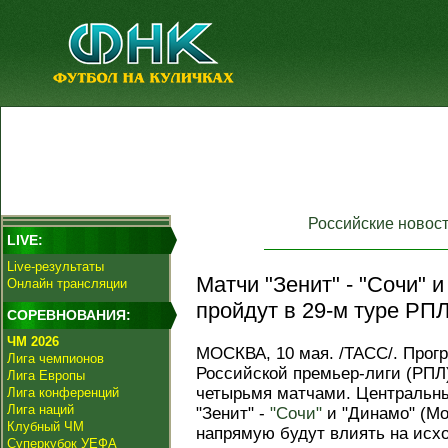
Российские новос
LIVE:
Live-результаты
Матчи "Зенит" - "Сочи" и
Онлайн трансляции
пройдут в 29-м туре РПЛ
СОРЕВНОВАНИЯ:
ЧМ 2026
МОСКВА, 10 мая. /ТАСС/. Прогр
Лига чемпионов
Российской премьер-лиги (РПЛ)
Лига Европы
четырьмя матчами. Центральны
Лига конференций
Лига наций
"Зенит" -
"Сочи"
и "Динамо" (Мос
Клубный ЧМ
напрямую будут влиять на исхо
Суперкубок УЕФА