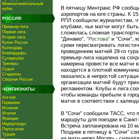
Межконтинентальный
В пятницу Минтранс РФ сообщи
кубок
аэропортов на юге страны. К 15
РОССИЯ:
РПЛ сообщили журналистам, что
клубами, чьи матчи могут быть 
Премьер-лига
Первая лига
сложилась сложная транспортна
Вторая лига
"Динамо",
"Ростова"
и "Сочи", 
Кубок России
сроки пересматривать логистич
Календарь
проведением матчей 29-го тура,
Бомбардиры
премьер-лига нацелена на сохр
Суперкубок
намерена провести все матчи в
Тренеры
Судьи
находится в плотной коммуник
Стадионы
оказались в непростой ситуаци
Сборная России
организации матчей будут прин
регламентом. Клубы и лига со
ЧЕМПИОНАТЫ:
чтобы команды прибыли в горо
Англия
матчи в соответствии с календ
Германия
Испания
В "Сочи" сообщили ТАСС, что 
Италия
Франция
маршруты для поездки в Санкт
Нидерланды
Встреча запланирована на 10 ма
Португалия
Позднее в пятницу в "Сочи" со
Турция
на матч через Москву - сначала