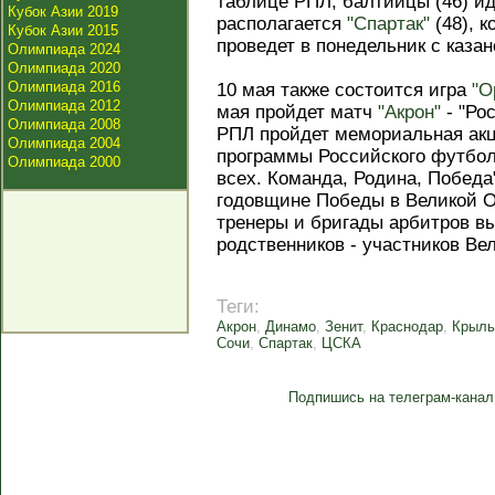
таблице РПЛ, балтийцы (46) иду
Кубок Азии 2019
располагается
"Спартак"
(48), к
Кубок Азии 2015
проведет в понедельник с каза
Олимпиада 2024
Олимпиада 2020
Олимпиада 2016
10 мая также состоится игра
"О
Олимпиада 2012
мая пройдет матч
"Акрон"
- "Рос
Олимпиада 2008
РПЛ пройдет мемориальная акц
Олимпиада 2004
программы Российского футбол
Олимпиада 2000
всех. Команда, Родина, Победа"
годовщине Победы в Великой О
тренеры и бригады арбитров вы
родственников - участников Ве
Теги:
Акрон
,
Динамо
,
Зенит
,
Краснодар
,
Крыль
Сочи
,
Спартак
,
ЦСКА
Подпишись на телеграм-канал