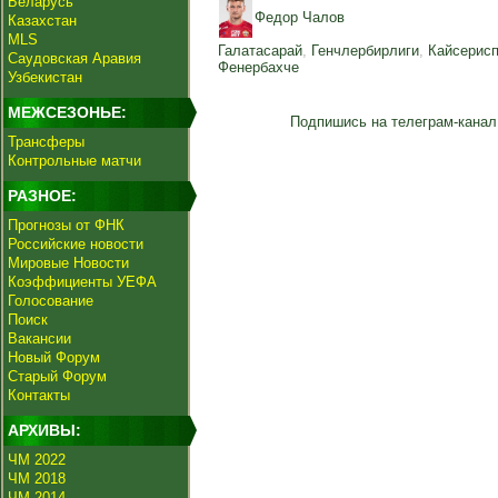
Беларусь
Федор Чалов
Казахстан
MLS
Галатасарай
,
Генчлербирлиги
,
Кайсерис
Саудовская Аравия
Фенербахче
Узбекистан
МЕЖСЕЗОНЬЕ:
Подпишись на телеграм-канал
Трансферы
Контрольные матчи
РАЗНОЕ:
Прогнозы от ФНК
Российские новости
Мировые Новости
Коэффициенты УЕФА
Голосование
Поиск
Вакансии
Новый Форум
Старый Форум
Контакты
АРХИВЫ:
ЧМ 2022
ЧМ 2018
ЧМ 2014