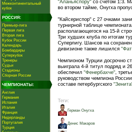
"Аланьяспору"
со счетом 1:3. 
Межконтинентальный
во втором тайме, Онугха пропу
кубок
РОССИЯ:
"Кайсериспор" с 27 очками зани
турнирной таблице чемпионата
Премьер-лига
Первая лига
располагающегося на 15-й стр
Вторая лига
Три худших клуба по итогам т
Кубок России
Суперлигу. Шансов на сохранен
Календарь
дивизионе также лишился
"Фат
Бомбардиры
Суперкубок
Чемпионом Турции досрочно с
Тренеры
Судьи
выиграла 4-й титул подряд и 26
Стадионы
обеспечил
"Фенербахче"
, треть
Сборная России
руководством чемпиона России
составе петербургского
"Зенита
ЧЕМПИОНАТЫ:
Англия
Германия
Теги:
Испания
Италия
Герман Онугха
Франция
Нидерланды
Португалия
Денис Макаров
Турция