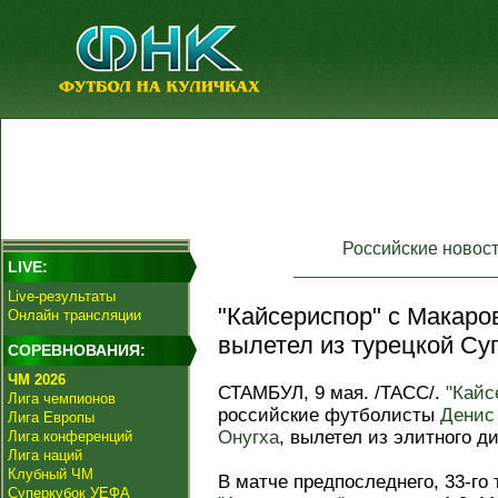
Российские новос
LIVE:
Live-результаты
"Кайсериспор" с Макаро
Онлайн трансляции
вылетел из турецкой Су
СОРЕВНОВАНИЯ:
ЧМ 2026
СТАМБУЛ, 9 мая. /ТАСС/.
"Кайс
Лига чемпионов
российские футболисты
Денис
Лига Европы
Онугха
, вылетел из элитного д
Лига конференций
Лига наций
Клубный ЧМ
В матче предпоследнего, 33-го
Суперкубок УЕФА