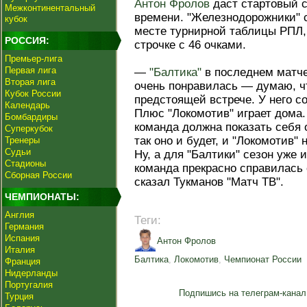
Антон Фролов
даст стартовый с
Межконтинентальный
времени. "Железнодорожники" с
кубок
месте турнирной таблицы РПЛ,
РОССИЯ:
строчке с 46 очками.
Премьер-лига
Первая лига
—
"Балтика"
в последнем матч
Вторая лига
очень понравилась — думаю, ч
Кубок России
предстоящей встрече. У него со
Календарь
Плюс "Локомотив" играет дома
Бомбардиры
команда должна показать себя 
Суперкубок
так оно и будет, и "Локомотив" 
Тренеры
Судьи
Ну, а для "Балтики" сезон уже
Стадионы
команда прекрасно справилась
Сборная России
сказал Тукманов "Матч ТВ".
ЧЕМПИОНАТЫ:
Англия
Теги:
Германия
Испания
Антон Фролов
Италия
Балтика
,
Локомотив
,
Чемпионат России
Франция
Нидерланды
Португалия
Подпишись на телеграм-канал
Турция