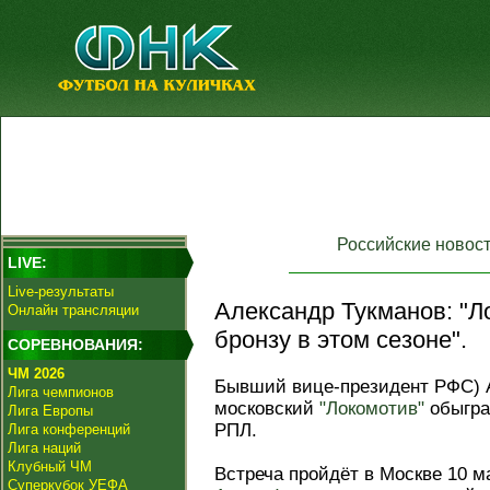
Российские новос
LIVE:
Live-результаты
Александр Тукманов: "Л
Онлайн трансляции
бронзу в этом сезоне".
СОРЕВНОВАНИЯ:
ЧМ 2026
Бывший вице‑президент РФС) А
Лига чемпионов
московский
"Локомотив"
обыграе
Лига Европы
РПЛ.
Лига конференций
Лига наций
Клубный ЧМ
Встреча пройдёт в Москве 10 м
Суперкубок УЕФА