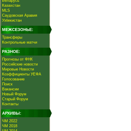
Беларусь
Казахстан
MLS
Саудовская Аравия
Узбекистан
МЕЖСЕЗОНЬЕ:
Трансферы
Контрольные матчи
РАЗНОЕ:
Прогнозы от ФНК
Российские новости
Мировые Новости
Коэффициенты УЕФА
Голосование
Поиск
Вакансии
Новый Форум
Старый Форум
Контакты
АРХИВЫ:
ЧМ 2022
ЧМ 2018
ЧМ 2014