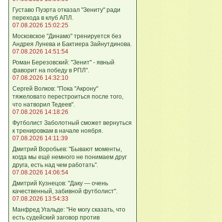
Густаво Пуэрта отказал "Зениту" ради
перехода в клуб АПЛ.
07.08.2026 15:02:25
Московское "Динамо" тренируется без
Андрея Лунева и Бактиера Зайнутдинова.
07.08.2026 14:51:54
Роман Березовский: "Зенит" - явный
фаворит на победу в РПЛ".
07.08.2026 14:32:10
Сергей Волков: "Пока "Акрону"
тяжеловато перестроиться после того,
что натворил Тедеев".
07.08.2026 14:18:26
Футболист Заболотный сможет вернуться
к тренировкам в начале ноября.
07.08.2026 14:11:39
Дмитрий Воробьев: "Бывают моменты,
когда мы ещё немного не понимаем друг
друга, есть над чем работать".
07.08.2026 14:06:54
Дмитрий Кузнецов: "Даку — очень
качественный, забивной футболист".
07.08.2026 13:54:33
Манфред Угальде: "Не могу сказать, что
есть судейский заговор против