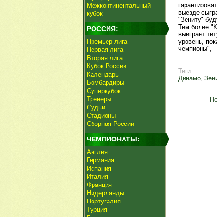
гарантироват
Межконтинентальный
выезде сыгра
кубок
"Зениту" буд
Тем более "К
РОССИЯ:
выиграет ти
Премьер-лига
уровень, по
чемпионы", 
Первая лига
Вторая лига
Кубок России
Теги:
Календарь
Динамо
,
Зен
Бомбардиры
Суперкубок
Тренеры
По
Судьи
Стадионы
Сборная России
ЧЕМПИОНАТЫ:
Англия
Германия
Испания
Италия
Франция
Нидерланды
Португалия
Турция