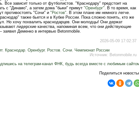
ь. Все зависит только от футболистов. "Краснодару" предстоит на
ть с "Динамо", а затем дома "быки" примут
"Оренбург"
. В то время, как
ут противостоять "Сочи" и
"Ростов"
. В этом плане им немного легче.
раснодар" также бьется и в Кубке России. Пока сложно понять, кто же
тул. Но хочу похвалить краснодарцев. Они молодцы! Они держат
казывают лидерские качества, напоминая всем, что они действующие
— заявил Деменко в интервью Betonmobile.
2026-05-09 17:02:37
ит
,
Краснодар
,
Оренбург
,
Ростов
,
Сочи
,
Чемпионат России
Источник:
Betonmobile.ru
дпишись на телеграм-канал ФНК, будь всегда вместе с любимым сайто
Поделиться новость