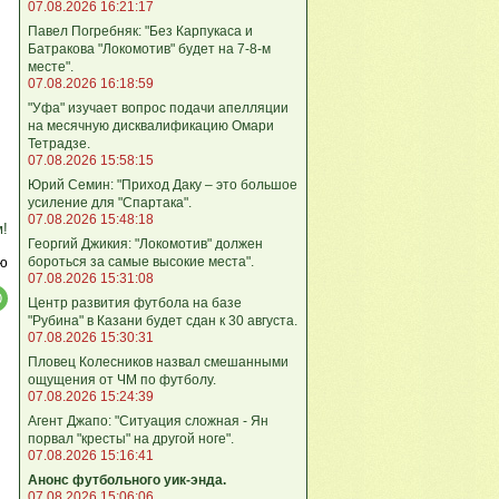
07.08.2026 16:21:17
Павел Погребняк: "Без Карпукаса и
Батракова "Локомотив" будет на 7-8-м
месте".
07.08.2026 16:18:59
"Уфа" изучает вопрос подачи апелляции
на месячную дисквалификацию Омари
Тетрадзе.
07.08.2026 15:58:15
Юрий Семин: "Приход Даку – это большое
усиление для "Спартака".
07.08.2026 15:48:18
м!
Георгий Джикия: "Локомотив" должен
бороться за самые высокие места".
ю
07.08.2026 15:31:08
Центр развития футбола на базе
"Рубина" в Казани будет сдан к 30 августа.
07.08.2026 15:30:31
Пловец Колесников назвал смешанными
ощущения от ЧМ по футболу.
07.08.2026 15:24:39
Агент Джапо: "Ситуация сложная - Ян
порвал "кресты" на другой ноге".
07.08.2026 15:16:41
Анонс футбольного уик-энда.
07.08.2026 15:06:06