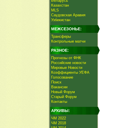
Беларусь
Казахстан
MLS
Саудовская Аравия
Узбекистан
МЕЖСЕЗОНЬЕ:
Трансферы
Контрольные матчи
РАЗНОЕ:
Прогнозы от ФНК
Российские новости
Мировые Новости
Коэффициенты УЕФА
Голосование
Поиск
Вакансии
Новый Форум
Старый Форум
Контакты
АРХИВЫ:
ЧМ 2022
ЧМ 2018
ЧМ 2014