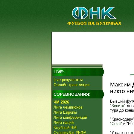
LIVE:
Live-результаты
Максим Д
Онлайн трансляции
никто ни
СОРЕВНОВАНИЯ:
Бывший фут
ЧМ 2026
"Зенита"
легч
Лига чемпионов
тура до конц
Лига Европы
Лига конференций
"Краснодару"
Лига наций
"Сочи"
и "Ро
Клубный ЧМ
Суперкубок УЕФА
"У санкт-пет