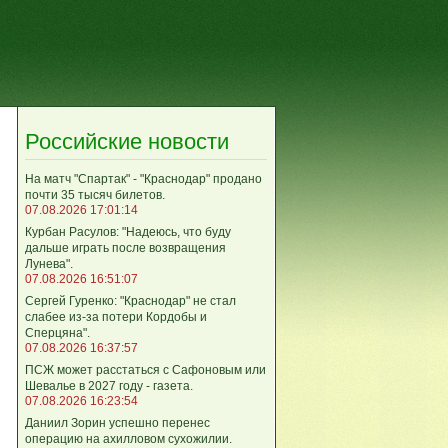
Российские новости
На матч "Спартак" - "Краснодар" продано
почти 35 тысяч билетов.
07.08.2026 17:01:14
Курбан Расулов: "Надеюсь, что буду
дальше играть после возвращения
Лунева".
07.08.2026 16:51:07
Сергей Гуренко: "Краснодар" не стал
слабее из-за потери Кордобы и
Сперцяна".
07.08.2026 16:37:57
ПСЖ может расстаться с Сафоновым или
Шевалье в 2027 году - газета.
07.08.2026 16:23:54
Даниил Зорин успешно перенес
операцию на ахилловом сухожилии.