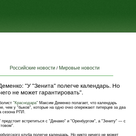
Российские новости
Мировые новости
/
еменко: "У "Зенита" полегче календарь. Но
чего не может гарантировать".
болист
"Краснодара"
Максим Деменко полагает, что календарь
е, чем у "быков", которые на одно очко опережают питерцев за два
а сезона РПЛ.
 предстоит встретиться с "Динамо" и "Оренбургом", а "Зениту" — с
стовом".
ербургского клуба полегче календарь. Но никто ничего не может