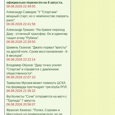
официально перенесён на 8 августа.
06.08.2026 22:49:55
Александр Самедов: "У "Спартака"
мощный старт, но о чемпионстве говорить
рано".
06.08.2026 22:41:58
Александр Гришин: "На бумаге переход
Даку - отличный трансфер. Он в одиночку
тащил атаку "Рубина".
06.08.2026 22:29:50
Шамиль Газизов: "Джапо порвал "кресты"
на другой ноге. Сроки восстановления - 6-
8 месяцев".
06.08.2026 22:22:14
Владимир Обухов: "Даку точно усилит
"Спартак" и справится с давлением
общественности".
06.08.2026 22:07:10
Тамерлан Мусаев может покинуть ЦСКА.
На форварда претендуют три клуба РПЛ.
06.08.2026 21:36:32
Футболисты "Сочи" отправятся на матч с
"Торпедо" 7 августа.
06.08.2026 20:56:07
Франсис Кахигао: "Полех, Сорокин и
Массалыга на правильном пути, но до