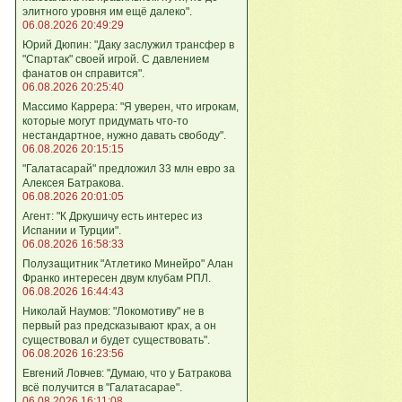
элитного уровня им ещё далеко".
06.08.2026 20:49:29
Юрий Дюпин: "Даку заслужил трансфер в
"Спартак" своей игрой. С давлением
фанатов он справится".
06.08.2026 20:25:40
Массимо Каррера: "Я уверен, что игрокам,
которые могут придумать что-то
нестандартное, нужно давать свободу".
06.08.2026 20:15:15
"Галатасарай" предложил 33 млн евро за
Алексея Батракова.
06.08.2026 20:01:05
Агент: "К Дркушичу есть интерес из
Испании и Турции".
06.08.2026 16:58:33
Полузащитник "Атлетико Минейро" Алан
Франко интересен двум клубам РПЛ.
06.08.2026 16:44:43
Николай Наумов: "Локомотиву" не в
первый раз предсказывают крах, а он
существовал и будет существовать".
06.08.2026 16:23:56
Евгений Ловчев: "Думаю, что у Батракова
всё получится в "Галатасарае".
06.08.2026 16:11:08