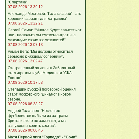
"Спартака".
07.08.2026 13:39:12
Александр Мостовой: "Галатасарай" - это
хороший вариант для Батракова".
07.08.2026 13:22:21
Сергей Семак: "Многое будет зависеть от
нас - насколько мы сможем сыграть на
максимуме своих возможностей".
07.08.2026 13:07:13
Роман Вега: "Мы должны относиться
серьезно к каждому сопернику".
07.08.2026 13:02:47
Отстраненный за допинг Заболотный
стал игроком клуба Медиалиги "СКА-
Ростов".
07.08.2026 10:17:53
Степашин русской поговоркой оценил
старт московского "Динамо" в новом
сезоне.
07.08.2026 08:38:27
Андрей Талалаев: "Несколько
футболистов выбыли из-за травм.
Зрители этого не замечают, а мы
вынуждены кроить состав".
07.08.2026 00:00:46
Матч Первой лиги "Торпедо" - "Сочи"